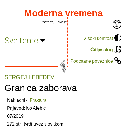
Moderna vremena
Pogledaj... sve je puno knjiga.
Sve teme
Visoki kontrast
Čitljiv slog
Podcrtane poveznice
SERGEJ LEBEDEV
Granica zaborava
Nakladnik:
Fraktura
Prijevod: Ivo Alebić
07/2019.
272 str., tvrdi uvez s ovitkom