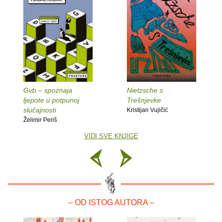
Gvb – spoznaja
Nietzsche s
ljepote u potpunoj
Trešnjevke
slučajnosti
Kristijan Vujičić
Želimir Periš
VIDI SVE KNJIGE
– OD ISTOG AUTORA –