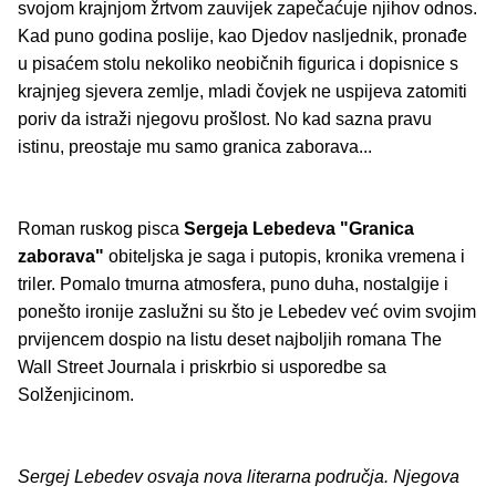
svojom krajnjom žrtvom zauvijek zapečaćuje njihov odnos.
Kad puno godina poslije, kao Djedov nasljednik, pronađe
u pisaćem stolu nekoliko neobičnih figurica i dopisnice s
krajnjeg sjevera zemlje, mladi čovjek ne uspijeva zatomiti
poriv da istraži njegovu prošlost. No kad sazna pravu
istinu, preostaje mu samo granica zaborava...
Roman ruskog pisca
Sergeja Lebedeva
"Granica
zaborava"
obiteljska je saga i putopis, kronika vremena i
triler. Pomalo tmurna atmosfera, puno duha, nostalgije i
ponešto ironije zaslužni su što je Lebedev već ovim svojim
prvijencem dospio na listu deset najboljih romana The
Wall Street Journala i priskrbio si usporedbe sa
Solženjicinom.
Sergej Lebedev osvaja nova literarna područja. Njegova