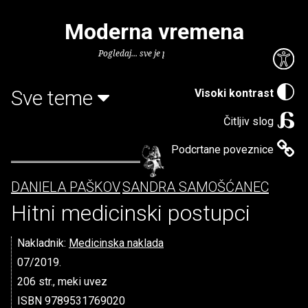
Moderna vremena
Pogledaj... sve je puno knjiga.
Sve teme
Visoki kontrast
Čitljiv slog
Podcrtane poveznice
DANIELA PAŠKOV
SANDRA SAMOŠĆANEC
Hitni medicinski postupci
Nakladnik:
Medicinska naklada
07/2019.
206 str., meki uvez
ISBN 9789531769020