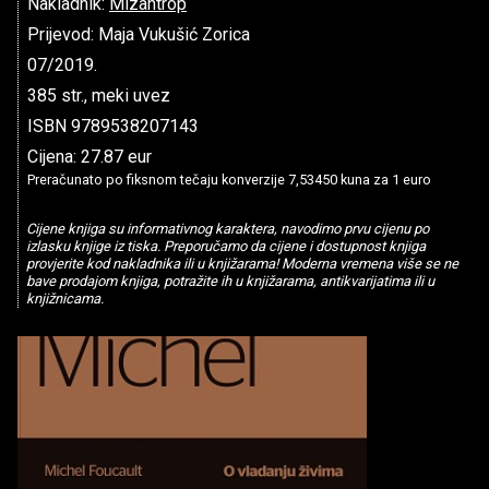
Nakladnik:
Mizantrop
Prijevod: Maja Vukušić Zorica
07/2019.
385 str., meki uvez
ISBN 9789538207143
Cijena: 27.87 eur
Preračunato po fiksnom tečaju konverzije 7,53450 kuna za 1 euro
Cijene knjiga su informativnog karaktera, navodimo prvu cijenu po
izlasku knjige iz tiska. Preporučamo da cijene i dostupnost knjiga
provjerite kod nakladnika ili u knjižarama! Moderna vremena više se ne
bave prodajom knjiga, potražite ih u knjižarama, antikvarijatima ili u
knjižnicama.