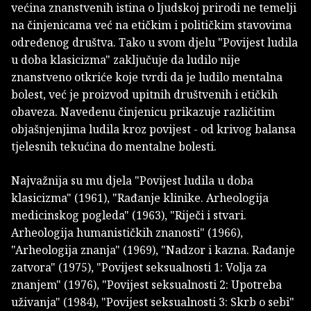
većina znanstvenih istina o ljudskoj prirodi ne temelji
na činjenicama već na etičkim i političkim stavovima
određenog društva. Tako u svom djelu "Povijest ludila
u doba klasicizma" zaključuje da ludilo nije
znanstveno otkriće koje tvrdi da je ludilo mentalna
bolest, već je proizvod upitnih društvenih i etičkih
obaveza. Navedenu činjenicu prikazuje različitim
objašnjenjima ludila kroz povijest - od krivog balansa
tjelesnih tekućina do mentalne bolesti.
Najvažnija su mu djela "Povijest ludila u doba
klasicizma" (1961), "Rađanje klinike. Arheologija
medicinskog pogleda" (1963), "Riječi i stvari.
Arheologija humanističkih znanosti" (1966),
"Arheologija znanja" (1969), "Nadzor i kazna. Rađanje
zatvora" (1975), "Povijest seksualnosti 1: Volja za
znanjem" (1976), "Povijest seksualnosti 2: Upotreba
uživanja" (1984), "Povijest seksualnosti 3: Skrb o sebi"