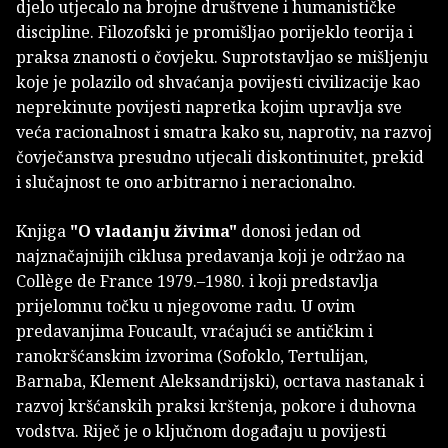
djelo utjecalo na brojne društvene i humanističke
discipline. Filozofski je promišljao porijeklo teorija i
praksa znanosti o čovjeku. Suprotstavljao se mišljenju
koje je polazilo od shvaćanja povijesti civilizacije kao
neprekinute povijesti napretka kojim upravlja sve
veća racionalnost i smatra kako su, naprotiv, na razvoj
čovječanstva presudno utjecali diskontinuitet, prekid
i slučajnost te ono arbitrarno i neracionalno.
Knjiga
"O vladanju živima"
donosi jedan od
najznačajnijih ciklusa predavanja koji je održao na
Collège de France 1979.–1980. i koji predstavlja
prijelomnu točku u njegovome radu. U ovim
predavanjima Foucault, vraćajući se antičkim i
ranokršćanskim izvorima (Sofoklo, Tertulijan,
Barnaba, Klement Aleksandrijski), ocrtava nastanak i
razvoj kršćanskih praksi krštenja, pokore i duhovna
vodstva. Riječ je o ključnom događaju u povijesti