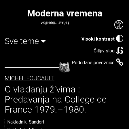
Moderna vremena
Pogledaj... sve je puno knjiga.
Sve teme
Visoki kontrast
Čitljiv slog
Podcrtane poveznice
MICHEL FOUCAULT
O vladanju živima :
Predavanja na College de
France 1979.–1980.
Nakladnik:
Sandorf