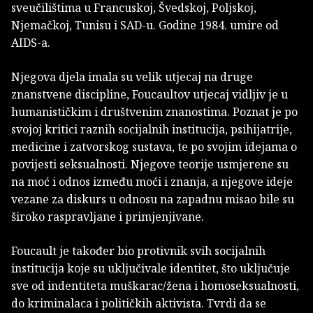
sveučilištima u Francuskoj, Švedskoj, Poljskoj,
Njemačkoj, Tunisu i SAD-u. Godine 1984. umire od
AIDS-a.
Njegova djela imala su velik utjecaj na druge
znanstvene discipline, Foucaultov utjecaj vidljiv je u
humanističkim i društvenim znanostima. Poznat je po
svojoj kritici raznih socijalnih institucija, psihijatrije,
medicine i zatvorskog sustava, te po svojim idejama o
povijesti seksualnosti. Njegove teorije usmjerene su
na moć i odnos između moći i znanja, a njegove ideje
vezane za diskurs u odnosu na zapadnu misao bile su
široko raspravljane i primjenjivane.
Foucault je također bio protivnik svih socijalnih
institucija koje su uključivale identitet, što uključuje
sve od indentiteta muškarac/žena i homoseksualnosti,
do kriminalaca i političkih aktivista. Tvrdi da se