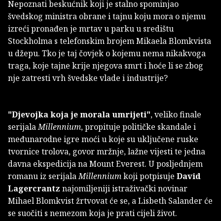
Nepoznati beskućnik koji je stalno spominjao
švedskog ministra obrane i tajnu koju mora o njemu
izreći pronađen je mrtav u parku u središtu
Stockholma s telefonskim brojem Mikaela Blomkvista
u džepu. Tko je taj čovjek o kojemu nema nikakvoga
traga, koje tajne krije njegova smrt i hoće li se zbog
nje zatresti vrh švedske vlade i industrije?
"Djevojka koja je morala umrijeti"
, veliko finale
serijala
Millennium
, propituje političke skandale i
međunarodne igre moći u koje su uključene ruske
tvornice trolova, govor mržnje, lažne vijesti te jedna
davna ekspedicija na Mount Everest. U posljednjem
romanu iz serijala
Millennium
koji potpisuje
David
Lagercrantz
najomiljeniji istraživački novinar
Mihael Blomkvist žrtvovat će se, a Lisbeth Salander će
se suočiti s nemezom koja je prati cijeli život.