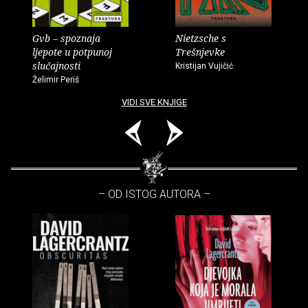
Gvb – spoznaja
Nietzsche s
ljepote u potpunoj
Trešnjevke
slučajnosti
Kristijan Vujičić
Želimir Periš
VIDI SVE KNJIGE
– OD ISTOG AUTORA –