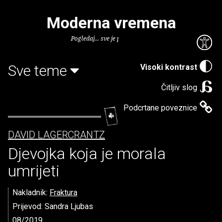
Moderna vremena
Pogledaj... sve je puno knjiga.
Sve teme
Visoki kontrast
Čitljiv slog
Podcrtane poveznice
DAVID LAGERCRANTZ
Djevojka koja je morala
umrijeti
Nakladnik:
Fraktura
Prijevod: Sandra Ljubas
08/2019.