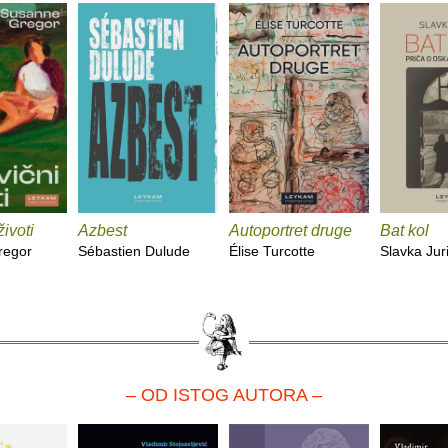
životi
Azbest
Autoportret druge
Bat kol
regor
Sébastien Dulude
Élise Turcotte
Slavka Jur
– OD ISTOG AUTORA –