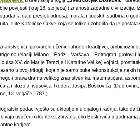
ojsavljević
u dramskoj trilogiji
„Sveti čovjek Bošković“
obrađu
lje povijesti (kraj 18. stoljeća) i znanosti zapadne civilizacije. 
događanja daju presjek odnosa, morala i ljudskih sudbina u go
uita, elite Katoličke Crkve koja se toliko uzoholila da je postala
nanstvenici, pokvareni učenici-uhode i kradljivci, ambiciozni op
trige na relaciji Milano – Pariz – Varšava – Petrograd, grofovi i m
Louisa XV. do Marije Terezije i Katarine Velike) vojnici, prostitutk
kazano u ovoj trilogiji koja nije samo puka rekonstrukcija nekih hi
nego i prava drama velikog znanstvenika, matematičara, astro
ičara i filozofa, isusovca Ruđera Josipa Boškovića (Dubrovnik, 
no, 13. veljače 1787.).
iografski podaci vješto su uklopljeni u dijalog i radnju, tako da čit
 bivaju uvučeni u kontekst zbivanja oko Boškovića u godinama
jantne karijere.