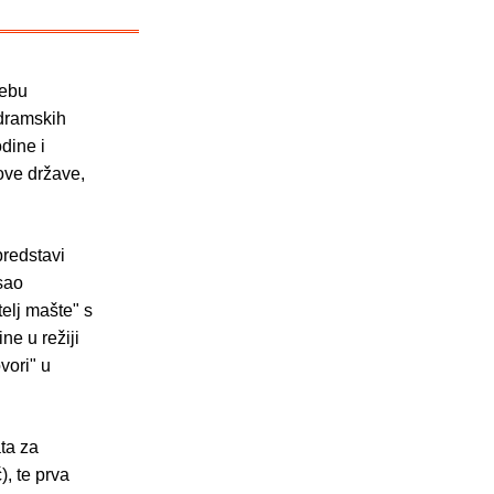
rebu
 dramskih
dine i
ove države,
predstavi
sao
elj mašte" s
ne u režiji
vori" u
ta za
), te prva