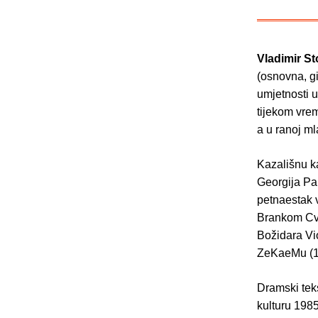
Vladimir St
(osnovna, g
umjetnosti 
tijekom vre
a u ranoj ml
Kazališnu k
Georgija Pa
petnaestak v
Brankom Cvit
Božidara Vio
ZeKaeMu (19
Dramski tek
kulturu 1985