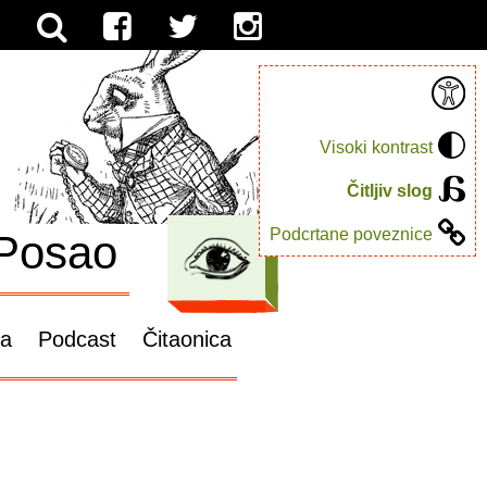
Visoki kontrast
Čitljiv slog
Podcrtane poveznice
Posao
ga
Podcast
Čitaonica