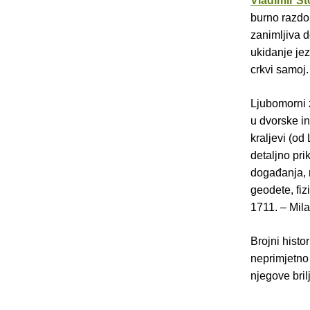
Vladimir St
burno razdob
zanimljiva 
ukidanje jez
crkvi samoj.
Ljubomorni z
u dvorske in
kraljevi (od 
detaljno pri
događanja, 
geodete, fiz
1711. – Mila
Brojni histor
neprimjetno
njegove bril