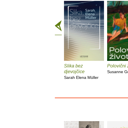
Slika bez
Polovični 
djevojčice
Susanne G
Sarah Elena Müller