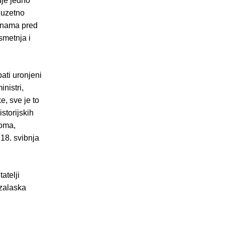
je jedno
Izuzetno
dinama pred
 smetnja i
ati uronjeni
inistri,
e, sve je to
storijskih
noma,
18. svibnja
atelji
 zalaska