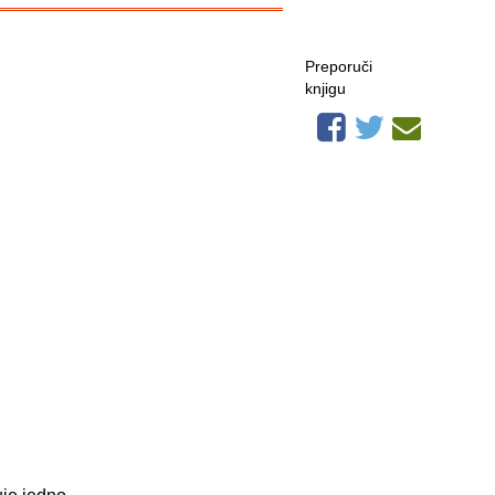
Preporuči
knjigu