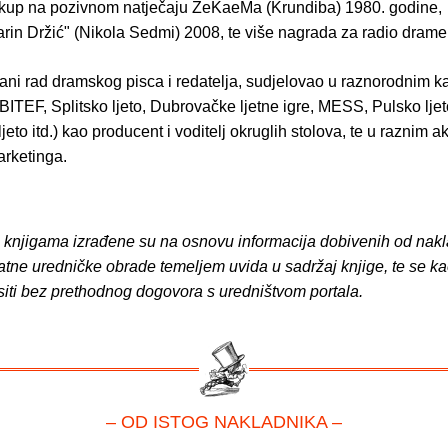
tkup na pozivnom natječaju ZeKaeMa (Krundiba) 1980. godine, 
rin Držić" (Nikola Sedmi) 2008, te više nagrada za radio drame 
rani rad dramskog pisca i redatelja, sudjelovao u raznorodnim k
(BITEF, Splitsko ljeto, Dubrovačke ljetne igre, MESS, Pulsko ljet
eto itd.) kao producent i voditelj okruglih stolova, te u raznim a
arketinga.
o knjigama izrađene su na osnovu informacija dobivenih od nakl
atne uredničke obrade temeljem uvida u sadržaj knjige, te se ka
siti bez prethodnog dogovora s uredništvom portala.
– OD ISTOG NAKLADNIKA –