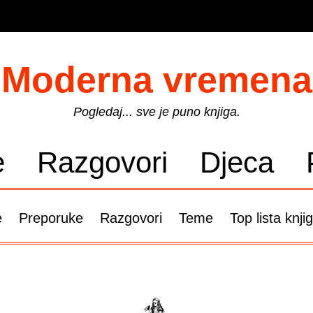
Moderna vremena
Pogledaj... sve je puno knjiga.
e
Razgovori
Djeca
e
Preporuke
Razgovori
Teme
Top lista knji