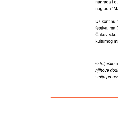
nagrada i o
nagrada "Ma
Uz kontinui
festivalima 
Čakovečko lj
kulturnog m
© Bilješke 
njihove dod
smiju preno