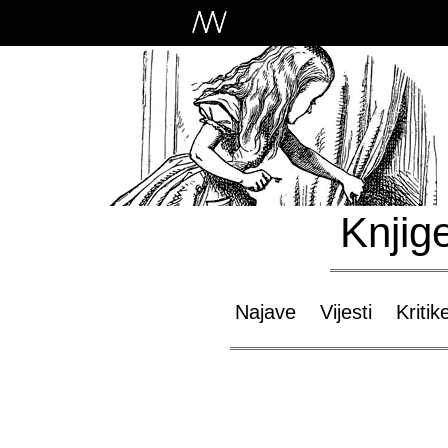
Knjig
Najave
Vijesti
Kritik