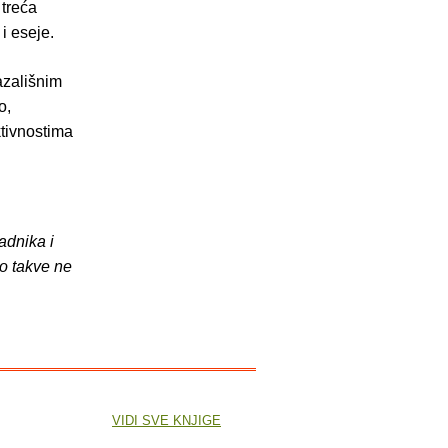
treća
i eseje.
azališnim
o,
ktivnostima
adnika i
o takve ne
VIDI SVE KNJIGE