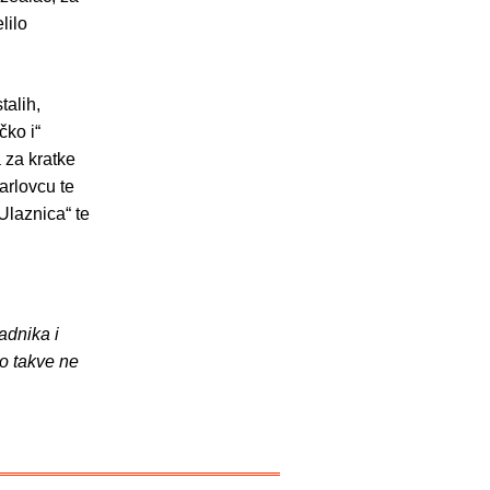
lilo
talih,
čko i“
a za kratke
arlovcu te
Ulaznica“ te
adnika i
o takve ne