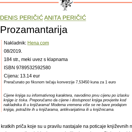
DENIS PERIČIĆ
ANITA PERIČIĆ
Prozamantarija
Nakladnik:
Hena com
08/2019.
184 str., meki uvez s klapnama
ISBN 9789532592580
Cijena: 13.14 eur
Preračunato po fiksnom tečaju konverzije 7,53450 kuna za 1 euro
Cijene knjiga su informativnog karaktera, navodimo prvu cijenu po izlasku
knjige iz tiska. Preporučamo da cijene i dostupnost knjiga provjerite kod
nakladnika ili u knjižarama! Moderna vremena više se ne bave prodajom
knjiga, potražite ih u knjižarama, antikvarijatima ili u knjižnicama.
ratkih priča koje su u pravilu nastajale na poticaje književnih n