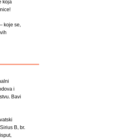
e koja
dnice!
– koje se,
ivih
nalni
odova i
stvu. Bavi
vatski
irius B, br.
isput,