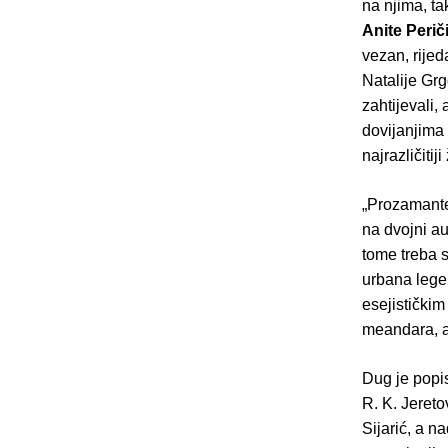
na njima, ta
Anite Perič
vezan, rijed
Natalije Grg
zahtijevali,
dovijanjima 
najrazličitiji ž
„Prozamanteri
na dvojni au
tome treba sh
urbana legend
esejističkim
meandara, a
Dug je popis
R. K. Jereto
Sijarić, a na