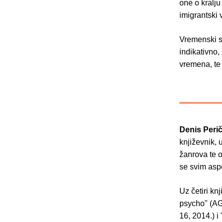
one o kralju
imigrantski 
Vremenski se
indikativno,
vremena, te 
Denis Peri
književnik, 
žanrova te o
se svim aspe
Uz četiri kn
psycho" (AGM
16, 2014.) i 