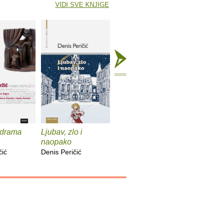
VIDI SVE KNJIGE
 drama
Ljubav, zlo i
Netopir i črni ljudi
naopako
Denis Peričić
čić
Denis Peričić