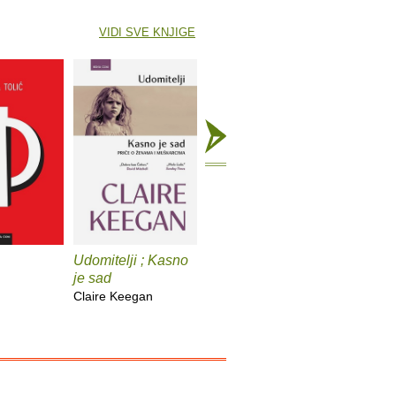
VIDI SVE KNJIGE
Udomitelji ; Kasno
Čast
Teška v
je sad
Elif Shafak
Pia Prezel
Claire Keegan