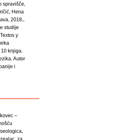
o spravišče,
ričić, Hena
lava, 2018.,
e studije
Textos y
irka
 10 knjiga.
ezika. Autor
anije i
akovec –
vnošću
useologica,
uzealac, za