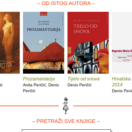
– OD ISTOG AUTORA –
Prozamantarija
Tijelo od snova
Hrvatska
2014
ić
Anita Peričić, Denis
Denis Peričić
Peričić
Denis Peri
– PRETRAŽI SVE KNJIGE –