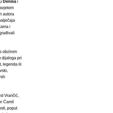
ku
Denisa
i
zavjetom
h autora
natječaja
tkama i
građivali
, s obzirom
 dijaloga pri
t, legenda ili
vski,
nih
st Vrančić,
an Ćamil
osti, poput