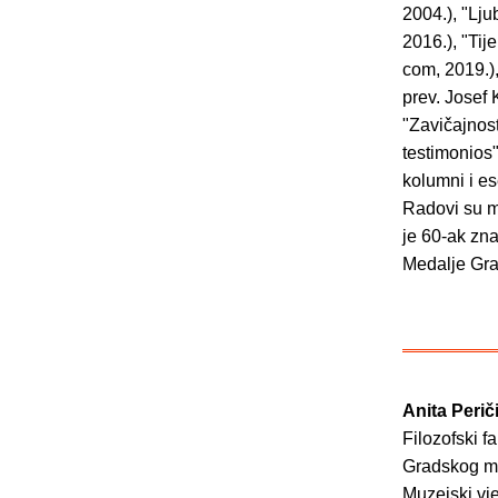
2004.), "Lju
2016.), "Tij
com, 2019.),
prev. Josef 
"Zavičajnos
testimonios
kolumni i es
Radovi su mu
je 60-ak zna
Medalje Grad
Anita Perič
Filozofski f
Gradskog mu
Muzejski vje