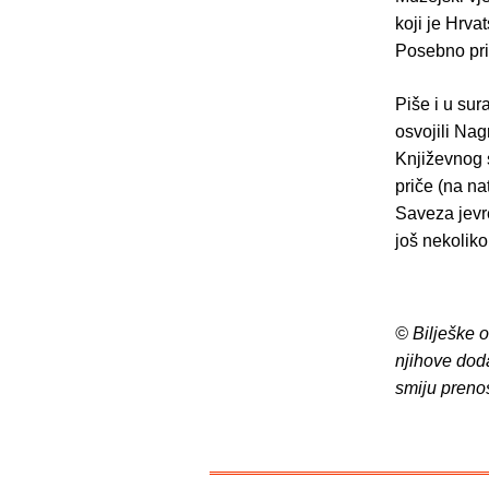
koji je Hrv
Posebno pri
Piše i u su
osvojili Nag
Književnog s
priče (na na
Saveza jevre
još nekolik
© Bilješke 
njihove dod
smiju preno