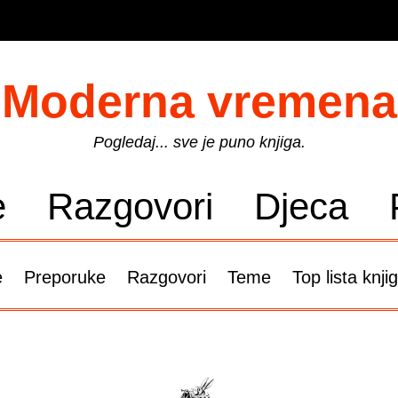
Moderna vremena
Pogledaj... sve je puno knjiga.
e
Razgovori
Djeca
e
Preporuke
Razgovori
Teme
Top lista knji