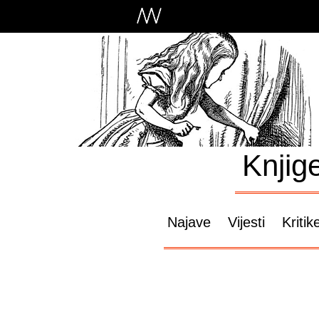
Knjig
Najave
Vijesti
Kritik