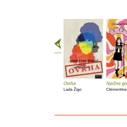
Ovrha
Nježne go
Lada Žigo
Clémentine