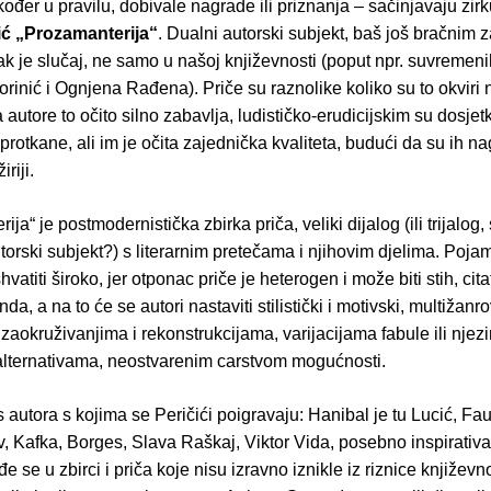
kođer u pravilu, dobivale nagrade ili priznanja – sačinjavaju zir
ić
„Prozamanterija“
. Dualni autorski subjekt, baš još bračnim 
ak je slučaj, ne samo u našoj književnosti (poput npr. suvremeni
orinić i Ognjena Rađena). Priče su raznolike koliko su to okviri 
 a autore to očito silno zabavlja, ludističko-erudicijskim su dosje
protkane, ali im je očita zajednička kvaliteta, budući da su ih na
iriji.
ja“ je postmodernistička zbirka priča, veliki dijalog (ili trijalog
torski subjekt?) s literarnim pretečama i njihovim djelima. Pojam
vatiti široko, jer otponac priče je heterogen i može biti stih, cita
a, a na to će se autori nastaviti stilistički i motivski, multižanro
 zaokruživanjima i rekonstrukcijama, varijacijama fabule ili njezi
lternativama, neostvarenim carstvom mogućnosti.
 autora s kojima se Peričići poigravaju: Hanibal je tu Lucić, Fau
v, Kafka, Borges, Slava Raškaj, Viktor Vida, posebno inspirativ
đe se u zbirci i priča koje nisu izravno iznikle iz riznice književn