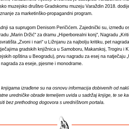
atsko muzejsko društvo Gradskomu muzeju Varaždin 2018. dodije
znanje za marketinško-propagandni program.
radnji sa suprugom Denisom Peričićem. Zajednički su, između os
radu „Marin Držić“ za dramu „Hiperborealni konj“, Nagradu „Kriti
vratišta „Zvoni i nari“ u Ližnjanu za najbolju kritiku, pet nagrad
tječajima gradskih knjižnica u Samoboru, Makarskoj, Trogiru i K
jskih opština u Beogradu), prvu nagradu za esej na natječaju „
o nagrada za eseje, pjesme i monodrame.
o knjigama izrađene su na osnovu informacija dobivenih od nakl
atne uredničke obrade temeljem uvida u sadržaj knjige, te se ka
siti bez prethodnog dogovora s uredništvom portala.