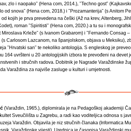
bav, zlo i naopako" (Hena com, 2014.), "Techno gost" (Kajkavsk
elo od snova" (Hena com, 2018.) i "Prozamanterija" (s Anitom Pe
 od kojih je prva prevedena na češki (Až na krev, Altenberg, Jih
Kodet), roman "Spiritisti" (Hena com, 2020.) a tu su i monografsk
t Miroslava Krleže" (s Ivanom Grabarom) i "Fernando Consag – 
" (s Carlosom Lazcanom, na španjolskom, objava u Meksiku), zb
eja "Hrvatski san" te nekoliko antologija. S engleskog je preveo
 164 uvršteni u 20 antologijskih izbora te prevođeni na devet j
nstvenih i stručnih radova. Dobitnik je Nagrade Varaždinske žup
a Varaždina za najviše zasluge u kulturi i umjetnosti.
ić
(Varaždin, 1965.), diplomirala je na Pedagoškoj akademiji Č
akultet Sveučilišta u Zagrebu, a radi kao voditeljica odnosa s ja
zeja Varaždin. Objavila je niz stručnih članaka (Informatica M
snik, Varaždinske vijesti). Urednica je časopisa Varaždinski m