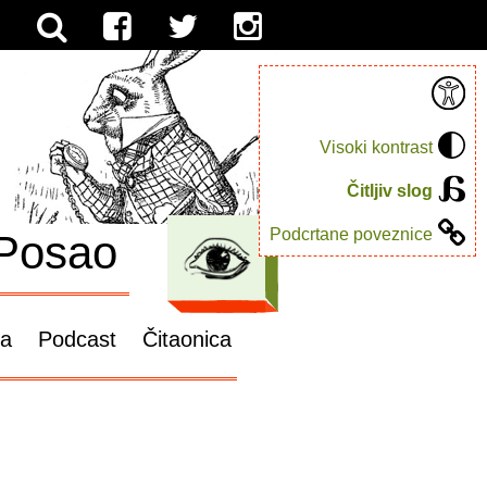
Visoki kontrast
Čitljiv slog
Podcrtane poveznice
Posao
ga
Podcast
Čitaonica