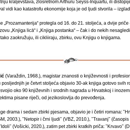
 triju kraljevstava, zlosretnom Arthuru Seyss-Inquartu, ili distopij
val vidi kao katastrofu ekonomije koja je od ljudi stvorila – izgla
 „Prozamanterija“ protegla od 16. do 21. stoljeća, a dvije priče 
 zovu „Knjiga licā“ i „Knjiga postanka“ – čak i do nekih nesagled
tako zaokružuju, ili cikliiraju, zbirku, ovu Knjigu o knjigama.
čić
(Varaždin, 1968.), magistar znanosti o književnosti i profesio
u posljednjih je četvrt stoljeća objavio 30-ak knjiga gotovo svih r
svojio oko 90 književnih i srodnih nagrada u Hrvatskoj i inozem
ktima pisane riječi, od jezikoslovlja do prevođenja.
jige drama i sedam zbirki pjesama, objavio je i četiri romana: "Hr
, 2003.), "Netopir i črni ljudi" (VBZ, 2010.), "Travanj" (časopis S
"Idoli" (Vošicki, 2020.), zatim pet zbirki kratkih priča: "Krvavo" (D