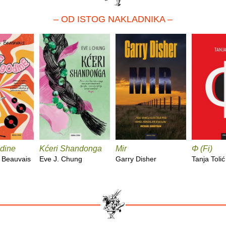
– OD ISTOG NAKLADNIKA –
dine
Kćeri Shandonga
Mir
Φ (Fi)
 Beauvais
Eve J. Chung
Garry Disher
Tanja Tolić