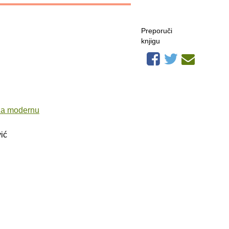
Preporuči
knjigu
za modernu
ić