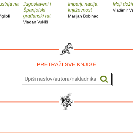
ustrija na
Jugoslaveni i
Imperij, nacija,
Moji doživ
Španjolski
književnost
Vladimir Va
građanski rat
glioli
Marijan Bobinac
Vladan Vukliš
– PRETRAŽI SVE KNJIGE –