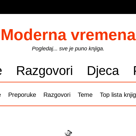
Moderna vremena
Pogledaj... sve je puno knjiga.
e
Razgovori
Djeca
e
Preporuke
Razgovori
Teme
Top lista knji