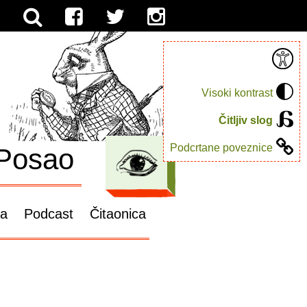
Visoki kontrast
Čitljiv slog
Podcrtane poveznice
Posao
ga
Podcast
Čitaonica