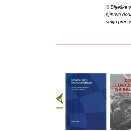
© Bilješke 
njihove dod
smiju preno