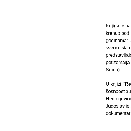
Knjiga je na
krenuo pod 
godinama”. 
sveučilišta 
predstavlja
pet zemalja
Srbija).
U knjizi
"Re
šesnaest aut
Hercegovine,
Jugoslavije, 
dokumentarn