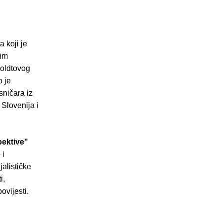
 koji je
nim
oldtovog
o je
sničara iz
Slovenija i
pektive"
 i
alističke
i,
vijesti.