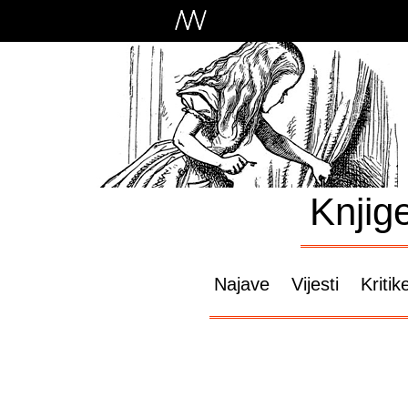
Knjig
Najave
Vijesti
Kritik