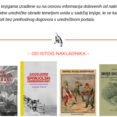
o knjigama izrađene su na osnovu informacija dobivenih od nakl
atne uredničke obrade temeljem uvida u sadržaj knjige, te se ka
siti bez prethodnog dogovora s uredništvom portala.
– OD ISTOG NAKLADNIKA –