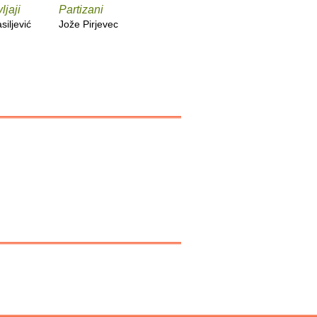
ljaji
Partizani
Russkij mir i srpski
Oaze mir
svet
pustošim
siljević
Jože Pirjevec
Armina Galijaš
Valentina