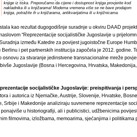
knjige iz tiska. Preporučamo da cijene i dostupnost knjiga provjerite kod
nakladnika ili u knjižarama! Moderna vremena više se ne bave prodajom
knjiga, potražite ih u knjižarama, antikvarijatima ili u knjižnicama.
stala kao rezultat dugogodišnje suradnje u okviru DAAD projekta
naslovom “Reprezentacije socijalističke Jugoslavije u prijelom
Suradnja između Katedre za povijest jugoistočne Europe Humb
u Berlinu i pet partnerskih institucija započela je 2012. godine. T
lo osnovu za stvaranje jedinstvene transnacionalne mreže povje
 bivše Jugoslavije (Bosna i Hercegovina, Hrvatska, Makedonija, 
prezentacije socijalističke Jugoslavije: preispitivanja i pers
ora i autorica iz Njemačke, Austrije, Slovenije, Hrvatske, Bosne
 Srbije i Makedonije analiziraju suvremene reprezentacije socij
ponajviše u historiografiji, ali i publicistici, udžbenicima povijest
im filmovima, izložbama, memoarima, sjećanjima i politikama po