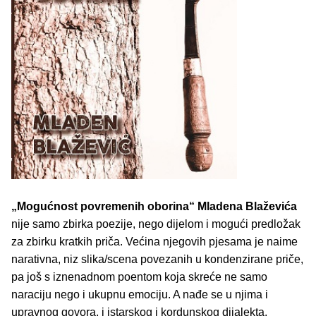
„Mogućnost povremenih oborina“
Mladena Blaževića
nije samo zbirka poezije, nego dijelom i mogući predložak
za zbirku kratkih priča. Većina njegovih pjesama je naime
narativna, niz slika/scena povezanih u kondenzirane priče,
pa još s iznenadnom poentom koja skreće ne samo
naraciju nego i ukupnu emociju. A nađe se u njima i
upravnog govora, i istarskog i kordunskog dijalekta.