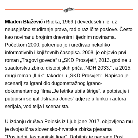
Mladen Blažević
(Rijeka, 1969.) devedesetih je, uz
neuspješno studiranje prava, radio različite poslove. Često
kao novinar u brojnim dnevnim i tjednim novinama.
Početkom 2000. pokrenuo je i uređivao nekoliko
informativnih i književnih časopisa. 2008. je objavio prvi
roman „Tragovi goveda“ u „SKD Prosvjeti“, 2013. godine u
suautorstvu zbirku distopijskih priča „NDH 2033.“ , a 2015.
drugi roman „Ilirik“, također u „SKD Prosvjeti“. Napisao je
scenarij za igrani dio dugometražnog igrano-
dokumentarnog filma „Je letrika ubila štrige“, a potpisuje i
putopisni serijal „Istriana Jones“ gdje je u funkciji autora
serijala, voditelja i scenarista.
U izdanju društva Poiesis iz Ljubljane 2017. objavljena mu
je dvojezična slovensko-hrvatska zbirka pjesama
"Posljednji tasmanijski tigar". Dobitnik je nagrade Post