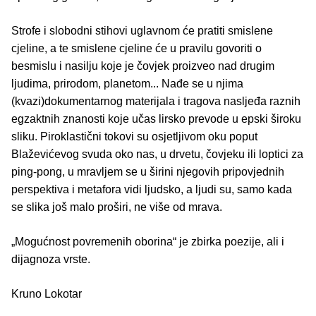
Strofe i slobodni stihovi uglavnom će pratiti smislene
cjeline, a te smislene cjeline će u pravilu govoriti o
besmislu i nasilju koje je čovjek proizveo nad drugim
ljudima, prirodom, planetom... Nađe se u njima
(kvazi)dokumentarnog materijala i tragova nasljeđa raznih
egzaktnih znanosti koje učas lirsko prevode u epski široku
sliku. Piroklastični tokovi su osjetljivom oku poput
Blaževićevog svuda oko nas, u drvetu, čovjeku ili loptici za
ping-pong, u mravljem se u širini njegovih pripovjednih
perspektiva i metafora vidi ljudsko, a ljudi su, samo kada
se slika još malo proširi, ne više od mrava.
„Mogućnost povremenih oborina“ je zbirka poezije, ali i
dijagnoza vrste.
Kruno Lokotar