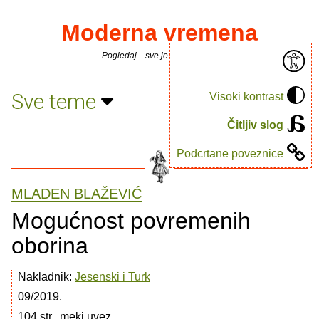
Moderna vremena
Pogledaj... sve je puno knjiga.
Sve teme
Visoki kontrast
Čitljiv slog
Podcrtane poveznice
MLADEN BLAŽEVIĆ
Mogućnost povremenih
oborina
Nakladnik:
Jesenski i Turk
09/2019.
104 str., meki uvez