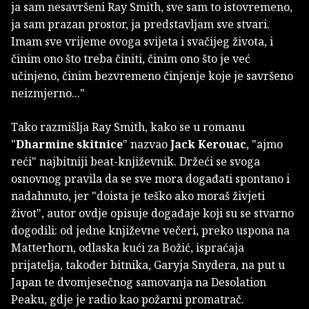
ja sam nesavršeni Ray Smith, sve sam to istovremeno,
ja sam prazan prostor, ja predstavljam sve stvari.
Imam sve vrijeme ovoga svijeta i svačijeg života, i
činim ono što treba činiti, činim ono što je već
učinjeno, činim bezvremeno činjenje koje je savršeno
neizmjerno..."
Tako razmišlja Ray Smith, kako se u romanu
"
Dharmine skitnice
" nazvao
Jack Kerouac
, "ajmo
reći" najbitniji beat-književnik. Držeći se svoga
osnovnog pravila da se sve mora događati spontano i
nadahnuto, jer "doista je teško ako moraš živjeti
život", autor ovdje opisuje događaje koji su se stvarno
dogodili: od jedne književne večeri, preko uspona na
Matterhorn, odlaska kući za Božić, ispraćaja
prijatelja, također bitnika, Garyja Snydera, na put u
Japan te dvomjesečnog samovanja na Desolation
Peaku, gdje je radio kao požarni promatrač.