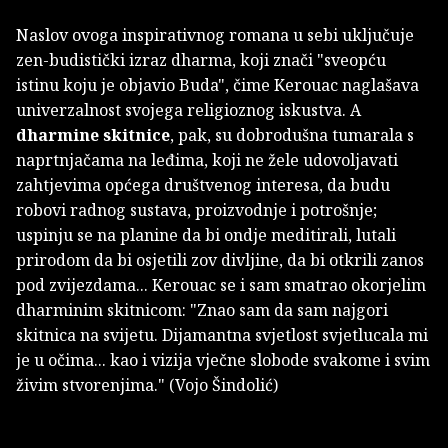
Naslov ovoga inspirativnog romana u sebi uključuje
zen-budistički izraz dharma, koji znači "sveopću
istinu koju je objavio Buda", čime Kerouac naglašava
univerzalnost svojega religioznog iskustva. A
dharmine skitnice
, pak, su dobrodušna tumarala s
naprtnjačama na leđima, koji ne žele udovoljavati
zahtjevima općega društvenog interesa, da budu
robovi radnog sustava, proizvodnje i potrošnje;
uspinju se na planine da bi ondje meditirali, lutali
prirodom da bi osjetili zov divljine, da bi otkrili zanos
pod zvijezdama... Kerouac se i sam smatrao okorjelim
dharminim skitnicom: "Znao sam da sam najgori
skitnica na svijetu. Dijamantna svjetlost svjetlucala mi
je u očima... kao i vizija vječne slobode svakome i svim
živim stvorenjima." (Vojo Šindolić)