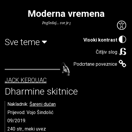
Moderna vremena
Pogledaj... sve je puno knjiga.
Sve teme
Visoki kontrast
Čitljiv slog
Podcrtane poveznice
JACK KEROUAC
Dharmine skitnice
Nakladnik:
Šareni dućan
Prijevod: Vojo Šindolić
09/2019.
240 str., meki uvez