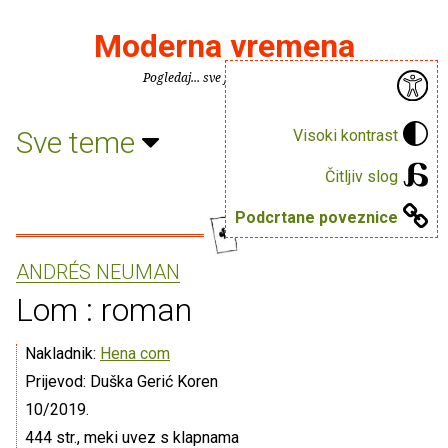
Moderna vremena
Pogledaj... sve je puno knjiga.
Sve teme
Visoki kontrast
Čitljiv slog
Podcrtane poveznice
ANDRÉS NEUMAN
Lom : roman
Nakladnik:
Hena com
Prijevod: Duška Gerić Koren
10/2019.
444 str., meki uvez s klapnama