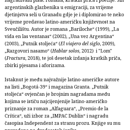
nagrađivani pisac romana, kratkih priča i poezije. Sin
argentinskih glazbenika u emigraciji, za vrijeme
djetinjstva seli u Granadu gdje je i diplomirao te neko
vrijeme predavao latino-američku književnost na
Sveučilištu. Autor je romana „Bariloche“ (1999), „La
vida en las ventanas“ (2002), „Una vez Argentina“
(2003), „Putnik stoljeća“ (
El viajero del siglo
, 2009),
„Razgovori nasamo“ (
Hablar solos
, 2012) i "Lom"
(
Fractura
, 2018), te još desetak izdanja kratkih priča,
zbirki pjesama i aforizama.
Istaknut je među najvažnije latino-američke autore
na listi „Bogotá-39“ i magazina Granta. „Putnik
stoljeća“ ovjenčan je brojnim nagradama među
kojima se ističu najcijenjenije latino-američko
priznanje za roman „Alfaguara“, „Premio de la
Crítica“, uži izbor za „IMPAC Dublin“ i nagradu
časopisa Independent za stranu prozu. Knjige su mu