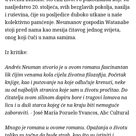
nasljedstvo 20. stoljeća, svih bezglavih pokolja, nasilja
i ruševina, čije su posljedice duboko utkane u naše
kolektivno pamćenje. Neumanov gospodin Watanabe
stoji pred nama kao mesija čitavog jednog svijeta,
onog koji čuči u nama samima.
Iz kritike:
Andrés Neuman stvorio je u ovom romanu fascinantan
lik čijim venama kola cijela životna filozofija. Početak
knjige, kao i putovanje na koje odlučuje krenuti, neke
su od najboljih stranica koje sam u životu pročitao. Do
čitatelja svom silinom dopiru bore i tragovi lomova na
licu i u duši starca kojeg će na kraju biti nemoguće
zaboraviti.
- José María Pozuelo Yvancos, Abc Cultural
Mnogo je romana u ovome romanu. Opažanja o životu
toliko su točna da bude strah, kao što su istiniti i