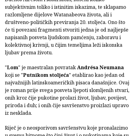
subjektivnim toliko i istinitim iskazima, te sklapamo
razlomljene dijelove Watanabeova života, ali i
društveno-političkih previranja 20. stoljeća. Ono što
će ti povezani fragmenti stvoriti jedna je od najljepše
napisanih posveta ljudskom pamćenju, zaboravu i
kolektivnoj krivnji, u čijim temeljima leži iskonska
ljubav prema životu.
"
Lom
" je maestralan povratak
Andrésa Neumana
koji se "
Putnikom stoljeća
" etablirao kao jedan od
najvažnijih latinskoameričkih pisaca današnjice. Ovaj
je roman prije svega posveta ljepoti slomljenih stvari,
onih kroz čije pukotine prolazi život, ljubav, povijest,
priroda i duh; i onih čije savršenstvo proizlazi upravo
iz nesklada.
Riječ je o neosporivom savršenstvu koje pronalazimo
u svemu bitnome što čini život i o pukotinama koje su