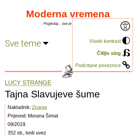
Moderna vremena
Pogledaj... sve je puno knjiga.
Sve teme
Visoki kontrast
Čitljiv slog
Podcrtane poveznice
LUCY STRANGE
Tajna Slavujeve šume
Nakladnik:
Znanje
Prijevod: Morana Šimat
09/2019.
352 str., tvrdi uvez