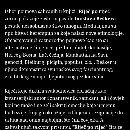
Izbor pojmova sabranih u knjizi "
Riječ po riječ
"
zorno pokazuje zašto su postile
Inoslava Beškera
postale nezaobilazno štivo mnogih. Među njima su
npr. bitva i kerempuh za koje nalazi nove etimologije.
Objašnjavajući raznorodne pojmove kao što su
alternativne činjenice, pizdun, obiteljsko nasilje,
Herceg-Bosna, linč, čežnja, Manhattan na Savi,
genocid, Bleiburg, picigin, populist, zlo… Bešker u
njima demonstrira svu raskoš svog fascinantnog,
eruditskog znanja i ljepotu svog jezika i stila.
Riječi koje diktira svakodnevica obrađuje kao
izvanserijski autor i znanstvenik, zafrkant, ali i čovjek
koji ne može i ne želi sakriti emocije koje u njemu
budi svijet koji ga okružuje: od bijesa i rezignacije do
ushita nad onim najboljim što čini čovjeka. A
zahvaljujući takvom pristupu, "
Riječ po riječ
" čita se