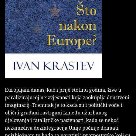
Europljani danas, kao i prije stotinu godina, žive u
paralizirajućoj neizvjesnosti koja zaokuplja društveni
imaginarij. Trenutak je to kada su i politički vođe i
obični građani rastrgani između užurbanog
djelovanja i fatalističke pasivnosti, kada se nekoć
nezamisliva dezintegracija Unije počinje doimati
neizbježnom te kada se narativi i pretpostavke koji su