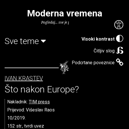
Moderna vremena
Pogledaj... sve je puno knjiga.
Sve teme
Visoki kontrast
Čitljiv slog
Podcrtane poveznice
IVAN KRASTEV
Što nakon Europe?
Nakladnik:
TIM press
Prijevod: Višeslav Raos
10/2019.
152 str., tvrdi uvez