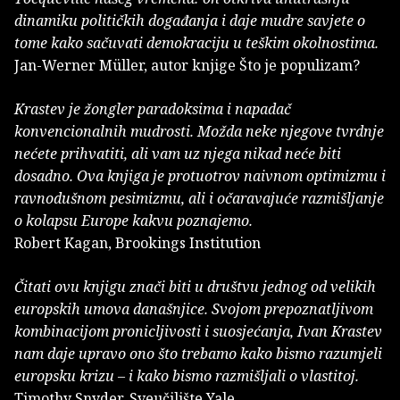
dinamiku političkih događa­nja i daje mudre savjete o
tome kako sačuvati demokraciju u teškim okolnostima.
Jan-Werner Müller, autor knjige Što je populizam?
Krastev je žongler paradoksima i napadač
konvencionalnih mudrosti. Možda neke njegove tvrdnje
nećete prihvatiti, ali vam uz njega nikad neće biti
dosadno. Ova knjiga je protuotrov naivnom optimizmu i
ravnodušnom pesimizmu, ali i očaravajuće razmišljanje
o kolapsu Europe kakvu poznajemo.
Robert Kagan, Brookings Institution
Čitati ovu knjigu znači biti u društvu jednog od velikih
europskih umova današnjice. Svojom prepoznatljivom
kombinacijom pronicljivosti i suosjećanja, Ivan Krastev
nam daje upravo ono što trebamo kako bismo razumjeli
europsku krizu – i kako bismo razmišljali o vlastitoj.
Timothy Snyder, Sveučilište Yale