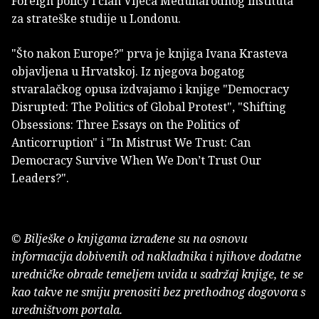
Foreign policy i član Vijeća Međunarodnog instituta
za strateške studije u Londonu.
"Što nakon Europe?" prva je knjiga Ivana Krasteva
objavljena u Hrvatskoj. Iz njegova bogatog
stvaralačkog opusa izdvajamo i knjige "Democracy
Disrupted: The Politics of Global Protest", "Shifting
Obsessions: Three Essays on the Politics of
Anticorruption" i "In Mistrust We Trust: Can
Democracy Survive When We Don’t Trust Our
Leaders?".
© Bilješke o knjigama izrađene su na osnovu
informacija dobivenih od nakladnika i njihove dodatne
uredničke obrade temeljem uvida u sadržaj knjige, te se
kao takve ne smiju prenositi bez prethodnog dogovora s
uredništvom portala.