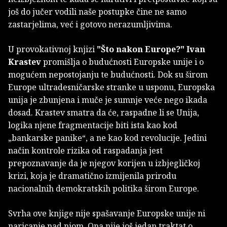
još do jučer vodili naše postupke čine ne samo
zastarjelima, već i gotovo nerazumljivima.
U provokativnoj knjizi
"Što nakon Europe?"
Ivan
Krastev
promišlja o budućnosti Europske unije i o
mogućem nepostojanju te budućnosti. Dok su širom
Europe ultradesničarske stranke u usponu, Europska
unija je zbunjena i muče je sumnje veće nego ikada
dosad. Krastev smatra da će, raspadne li se Unija,
logika njene fragmentacije biti ista kao kod
„bankarske panike“, a ne kao kod revolucije. Jedini
način kontrole rizika od raspadanja jest
prepoznavanje da je njegov korijen u izbjegličkoj
krizi, koja je dramatično izmijenila prirodu
nacionalnih demokratskih politika širom Europe.
Svrha ove knjige nije spašavanje Europske unije ni
naricanje nad njom. Ona nije još jedan traktat o