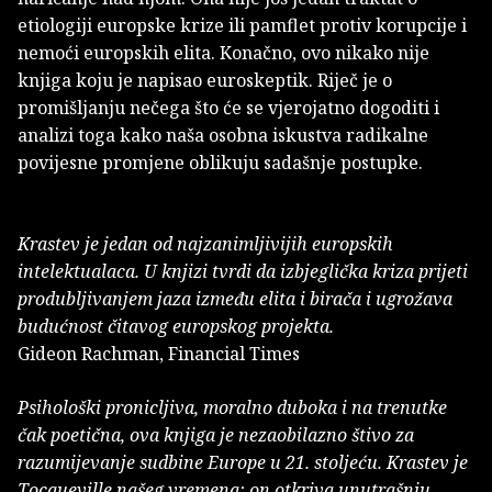
etiologiji europske krize ili pamflet protiv korupcije i
nemoći europskih elita. Konačno, ovo nikako nije
knjiga koju je napisao euroskeptik. Riječ je o
promišljanju nečega što će se vjerojatno dogoditi i
analizi toga kako naša osobna iskustva radikalne
povijesne promjene oblikuju sadašnje postupke.
Krastev je jedan od najzanimljivijih europskih
intelektualaca. U knjizi tvrdi da izbjeglička kriza prijeti
produbljivanjem jaza između elita i birača i ugrožava
budućnost čitavog europskog projekta.
Gideon Rachman, Financial Times
Psihološki pronicljiva, moralno duboka i na trenutke
čak poetična, ova knjiga je nezaobilazno štivo za
razumijevanje sudbine Europe u 21. sto­ljeću. Krastev je
Tocqueville našeg vremena: on otkriva unutrašnju