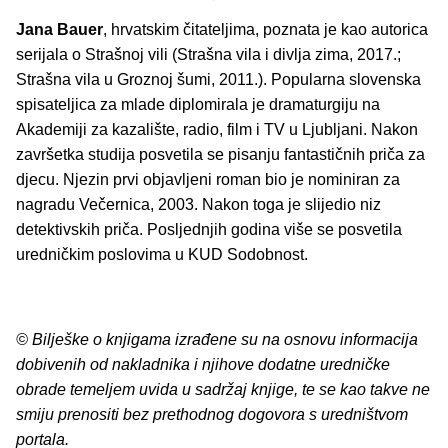
Jana Bauer
, hrvatskim čitateljima, poznata je kao autorica
serijala o Strašnoj vili (Strašna vila i divlja zima, 2017.;
Strašna vila u Groznoj šumi, 2011.). Popularna slovenska
spisateljica za mlade diplomirala je dramaturgiju na
Akademiji za kazalište, radio, film i TV u Ljubljani. Nakon
završetka studija posvetila se pisanju fantastičnih priča za
djecu. Njezin prvi objavljeni roman bio je nominiran za
nagradu Večernica, 2003. Nakon toga je slijedio niz
detektivskih priča. Posljednjih godina više se posvetila
uredničkim poslovima u KUD Sodobnost.
© Bilješke o knjigama izrađene su na osnovu informacija
dobivenih od nakladnika i njihove dodatne uredničke
obrade temeljem uvida u sadržaj knjige, te se kao takve ne
smiju prenositi bez prethodnog dogovora s uredništvom
portala.