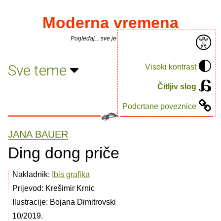
Moderna vremena
Pogledaj... sve je puno knjiga.
Sve teme
Visoki kontrast
Čitljiv slog
Podcrtane poveznice
JANA BAUER
Ding dong priče
Nakladnik:
Ibis grafika
Prijevod: Krešimir Krnic
Ilustracije: Bojana Dimitrovski
10/2019.