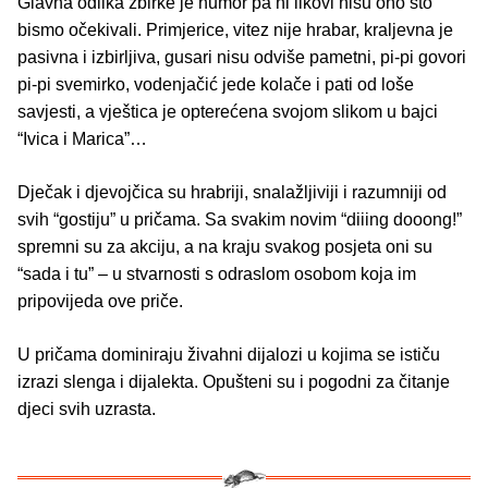
Glavna odlika zbirke je humor pa ni likovi nisu ono što
bismo očekivali. Primjerice, vitez nije hrabar, kraljevna je
pasivna i izbirljiva, gusari nisu odviše pametni, pi-pi govori
pi-pi svemirko, vodenjačić jede kolače i pati od loše
savjesti, a vještica je opterećena svojom slikom u bajci
“Ivica i Marica”…
Dječak i djevojčica su hrabriji, snalažljiviji i razumniji od
svih “gostiju” u pričama. Sa svakim novim “diiing dooong!”
spremni su za akciju, a na kraju svakog posjeta oni su
“sada i tu” – u stvarnosti s odraslom osobom koja im
pripovijeda ove priče.
U pričama dominiraju živahni dijalozi u kojima se ističu
izrazi slenga i dijalekta. Opušteni su i pogodni za čitanje
djeci svih uzrasta.