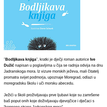
"
Bodljikava knjiga
", kratki je dječji roman autorice
Ive
Dužić
napisan u poglavljima u čija se radnja odvija na dnu
Jadranskoga mora. Iz vizure morskih ježeva, mali čitatelj
promatra svijet podmorja, upoznaje Moregrad, odlazi u
moregradsku školu i uči morsku abecedu.
Ježići u školi proživljavaju prve ljubavi koje su zamršene
baš poput onih koje doživljavaju djevojčice i dječaci s
“kopnene strane Jadranskog mora”.