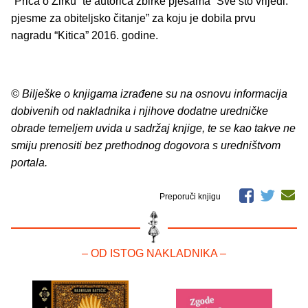
“Priča o Žirku” te autorica zbirke pjesama “Sve što vrijedi:
pjesme za obiteljsko čitanje” za koju je dobila prvu
nagradu “Kitica” 2016. godine.
© Bilješke o knjigama izrađene su na osnovu informacija
dobivenih od nakladnika i njihove dodatne uredničke
obrade temeljem uvida u sadržaj knjige, te se kao takve ne
smiju prenositi bez prethodnog dogovora s uredništvom
portala.
Preporuči knjigu
– OD ISTOG NAKLADNIKA –