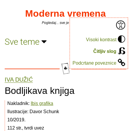
Moderna vremena
Pogledaj... sve je puno knjiga.
Sve teme
Visoki kontrast
Čitljiv slog
Podcrtane poveznice
IVA DUŽIĆ
Bodljikava knjiga
Nakladnik:
Ibis grafika
Ilustracije: Davor Schunk
10/2019.
112 str., tvrdi uvez