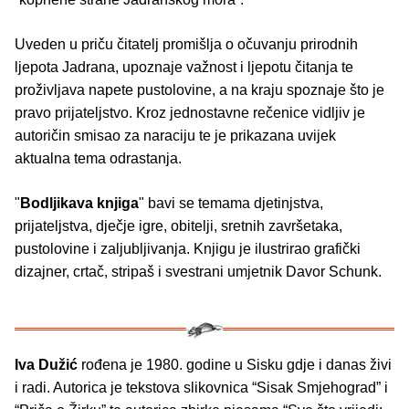
Uveden u priču čitatelj promišlja o očuvanju prirodnih
ljepota Jadrana, upoznaje važnost i ljepotu čitanja te
proživljava napete pustolovine, a na kraju spoznaje što je
pravo prijateljstvo. Kroz jednostavne rečenice vidljiv je
autoričin smisao za naraciju te je prikazana uvijek
aktualna tema odrastanja.
"
Bodljikava knjiga
" bavi se temama djetinjstva,
prijateljstva, dječje igre, obitelji, sretnih završetaka,
pustolovine i zaljubljivanja. Knjigu je ilustrirao grafički
dizajner, crtač, stripaš i svestrani umjetnik Davor Schunk.
Iva Dužić
rođena je 1980. godine u Sisku gdje i danas živi
i radi. Autorica je tekstova slikovnica “Sisak Smjehograd” i