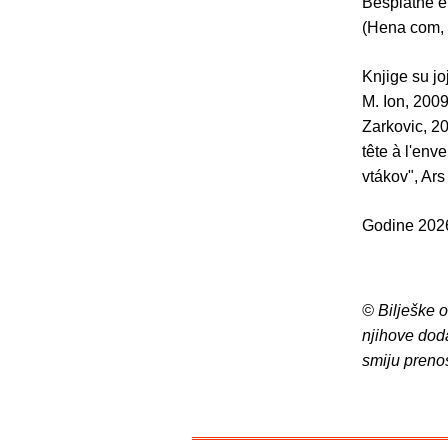
Besplatne el
(Hena com, 
Knjige su jo
M. Ion, 2009
Zarkovic, 20
tête à l'env
vtákov", Ars
Godine 2026
© Bilješke 
njihove dod
smiju preno