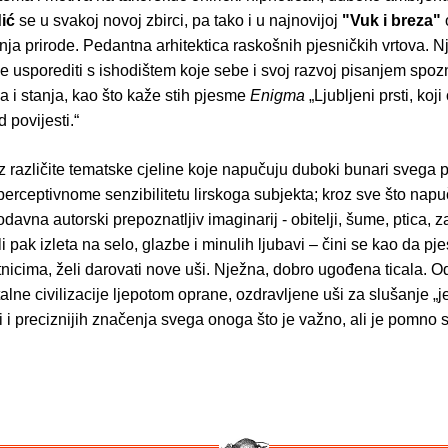
ić
se u svakoj novoj zbirci, pa tako i u najnovijoj
"Vuk i breza"
nja prirode. Pedantna arhitektica raskošnih pjesničkih vrtova. N
 usporediti s ishodištem koje sebe i svoj razvoj pisanjem spoz
a i stanja, kao što kaže stih pjesme
Enigma
„Ljubljeni prsti, koj
 povijesti.“
z različite tematske cjeline koje napučuju duboki bunari svega 
perceptivnome senzibilitetu lirskoga subjekta; kroz sve što nap
odavna autorski prepoznatljiv imaginarij - obitelji, šume, ptica, z
ili pak izleta na selo, glazbe i minulih ljubavi – čini se kao da pj
nicima, želi darovati nove uši. Nježna, dobro ugođena ticala. O
alne civilizacije ljepotom oprane, ozdravljene uši za slušanje „je
eči i preciznijih značenja svega onoga što je važno, ali je pomno 