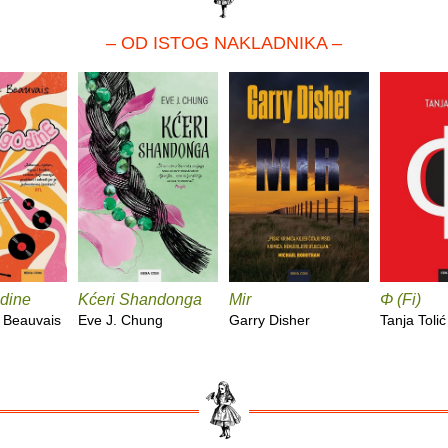
– OD ISTOG NAKLADNIKA –
dine
Kćeri Shandonga
Mir
Φ (Fi)
 Beauvais
Eve J. Chung
Garry Disher
Tanja Tolić