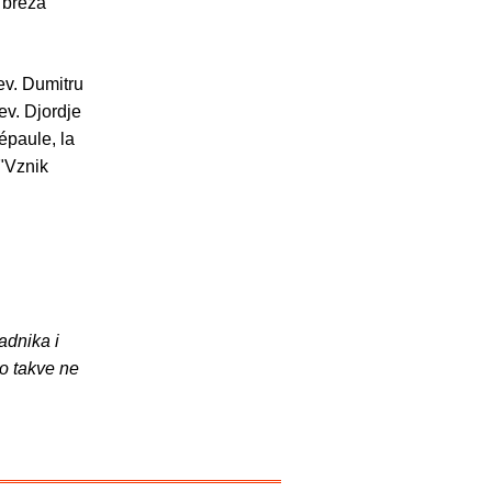
 breza"
ev. Dumitru
ev. Djordje
'épaule, la
("Vznik
adnika i
o takve ne