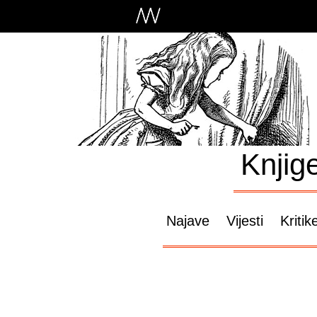
Knjig
Najave
Vijesti
Kritik