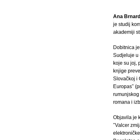
Ana Brnard
je studij ko
akademiji st
Dobitnica j
Sudjeluje u 
koje su joj
knjige preve
Slovačkoj i 
Europas" (pr
rumunjskog 
romana i iz
Objavila je
"Valcer zmij
elektroničke