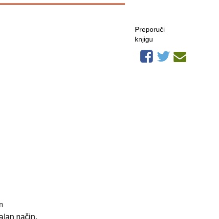
Preporuči
knjigu
m
alan način,