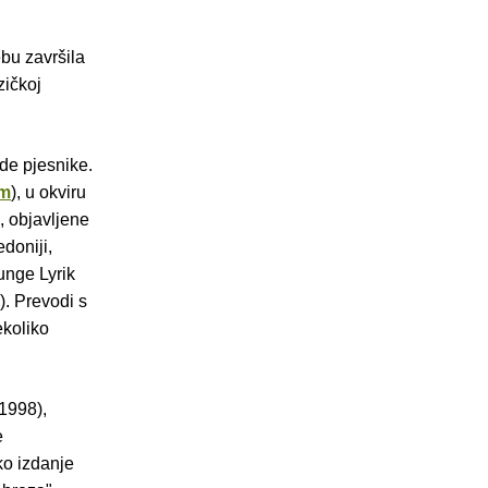
bu završila
zičkoj
de pjesnike.
om
), u okviru
, objavljene
doniji,
unge Lyrik
). Prevodi s
ekoliko
1998),
e
ko izdanje