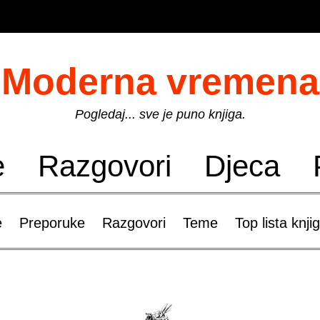
Moderna vremena
Pogledaj... sve je puno knjiga.
e
Razgovori
Djeca
e
Preporuke
Razgovori
Teme
Top lista knji