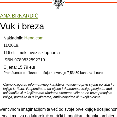
ANA BRNARDIĆ
Vuk i breza
Nakladnik:
Hena com
11/2019.
116 str., meki uvez s klapnama
ISBN 9789532592719
Cijena: 15.79 eur
Preračunato po fiksnom tečaju konverzije 7,53450 kuna za 1 euro
Cijene knjiga su informativnog karaktera, navodimo prvu cijenu po izlasku
knjige iz tiska. Preporučamo da cijene i dostupnost knjiga provjerite kod
nakladnika ili u knjižarama! Moderna vremena više se ne bave prodajom
knjiga, potražite ih u knjižarama, antikvarijatima ili u knjižnicama.
nventivnom imaginacijom te već od svoje prve knjige dosljedno
ema i motiva na takorekuć onirički hipnotičan, duboko ambijent