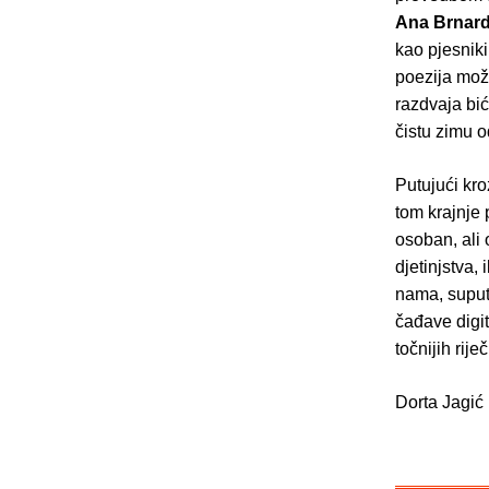
Ana Brnard
kao pjesniki
poezija može
razdvaja bić
čistu zimu od
Putujući kro
tom krajnje 
osoban, ali 
djetinjstva, 
nama, suput
čađave digit
točnijih rij
Dorta Jagić