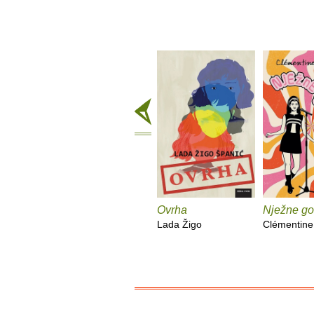
Ovrha
Nježne go
Lada Žigo
Clémentine