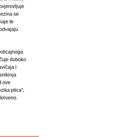
ovjerovljuje
jezina se
naje te
i odvajaju
poticajnoga
učuje duboko
avičaja i
esnikinja
d ove
zika ptica“,
skriveno.