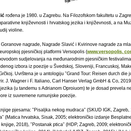
ić
rođena je 1980. u Zagrebu. Na Filozofskom fakultetu u Zagre
mparativne književnosti i hrvatskog jezika i književnosti, a na Mu
udij violine.
e Goranove nagrade, Nagrade Slavić i Kvirinove nagrade za mla
europskoj pjesničkoj platformi Versopolis (
www.versopolis. c
, povodom sudjelovanja na međunarodnim pjesničkim festivalima
denog izbora iz poezije u Švedskoj, Sloveniji, Francuskoj, Make
Grčkoj. Uvrštena je u antologiju "Grand Tour: Reisen durch die j
ir. J. Wagner i F. Italiano, Carl Hanser Verlag GmbH & Co, 2019
jezika (u tandemu s Adrianom Oproiuom) te je dosad prevela n
bore iz suvremene rumunjske poezije.
 knjige pjesama: "Pisaljka nekog mudraca" (SKUD IGK, Zagreb, 
a" (Matica hrvatska, Sisak, 2005; elektroničko izdanje Besplatn
 knjige, 2018), "Postanak ptica" (HDP, Zagreb, 2009; elektronič