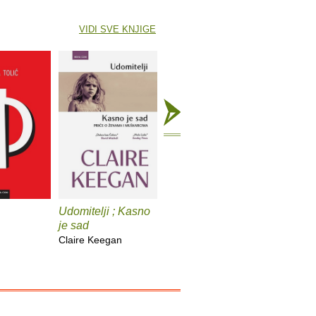
VIDI SVE KNJIGE
Udomitelji ; Kasno
Čast
Teška v
je sad
Elif Shafak
Pia Prezel
Claire Keegan