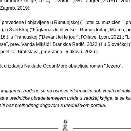
ektroničke knjige, 2014), "Uzbrdo" (VBZ, Zagreb, 2015) i "Vuk i
Zagreb, 2019).
j prevedene i objavljene u Rumunjskoj ("Hotel cu muzicieni", pr
.), u Švedskoj ("Fåglarnas tillblivelse", Rámus förlag, Malmö, pr
16.), u Francuskoj ("Devant toi le jour", l'Ollave, Lyon, 2021.; "L
erse", prev. Vanda Mikšić i Brankica Radić, 2022.) i u Slovačkoj 
 poetica, Bratislava, prev. Jana Dudková, 2026.).
. u izdanju Naklade OceanMore objavljuje roman "Jezero".
o knjigama izrađene su na osnovu informacija dobivenih od nakl
atne uredničke obrade temeljem uvida u sadržaj knjige, te se ka
siti bez prethodnog dogovora s uredništvom portala.