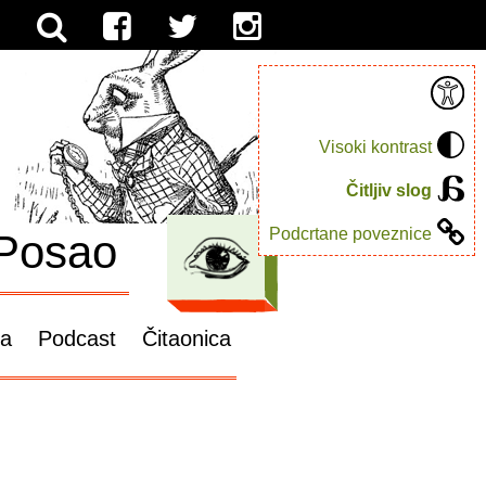
Visoki kontrast
Čitljiv slog
Podcrtane poveznice
Posao
ga
Podcast
Čitaonica