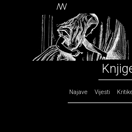
Knjig
Najave
Vijesti
Kritik