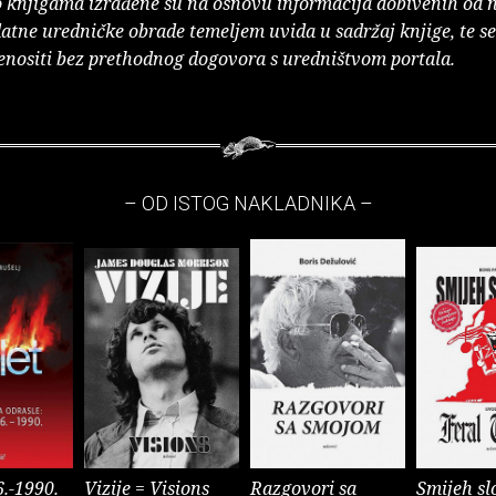
o knjigama izrađene su na osnovu informacija dobivenih od 
atne uredničke obrade temeljem uvida u sadržaj knjige, te s
enositi bez prethodnog dogovora s uredništvom portala.
– OD ISTOG NAKLADNIKA –
6.-1990.
Vizije = Visions
Razgovori sa
Smijeh sl