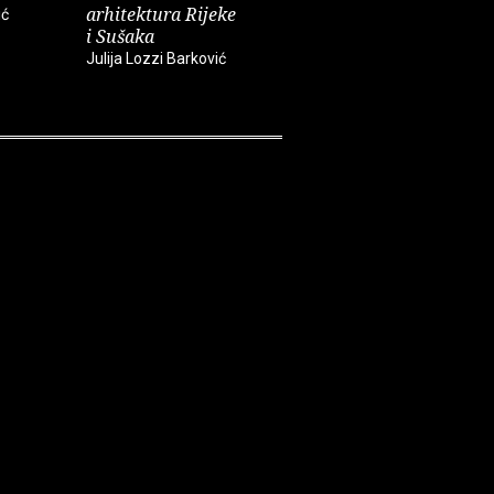
arhitektura Rijeke
Rijeka...
ić
Dražen Lali
i Sušaka
Marko Gracin, Slavica
Julija Lozzi Barković
Mrkić Modrić