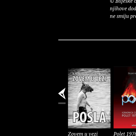
© Bilješke 
njihove dod
ne smiju pr
Zovem u vezi
Polet 197