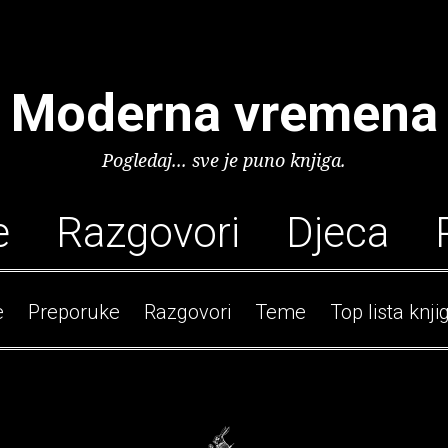
Moderna vremena
Pogledaj... sve je puno knjiga.
e
Razgovori
Djeca
e
Preporuke
Razgovori
Teme
Top lista knji