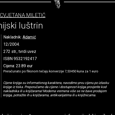
CVJETANA MILETIĆ
ijski luštrin
Nakladnik:
Adamić
12/2004.
272 str., tvrdi uvez
ISBN 9532192417
Cijena: 23.89 eur
Preračunato po fiksnom tečaju konverzije 7,53450 kuna za 1 euro
Cijene knjiga su informativnog karaktera, navodimo prvu cijenu po izlasku
knjige iz tiska. Preporučamo da cijene i dostupnost knjiga provjerite kod
nakladnika ili u knjižarama! Moderna vremena više se ne bave prodajom
knjiga, potražite ih u knjižarama, antikvarijatima ili u knjižnicama.