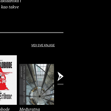
nakladnika i
e kao takve
VIDI SVE KNJIGE
obode
Međuratna
Naša Rika, Reka,
Obama