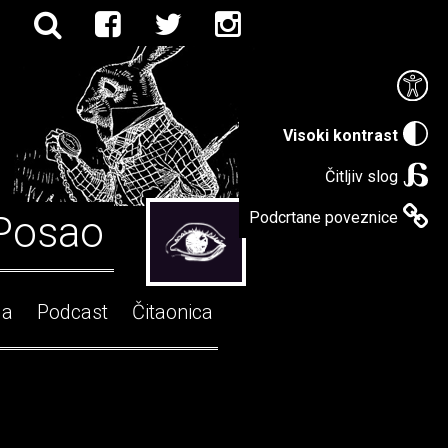
Visoki kontrast
Čitljiv slog
Posao
Podcrtane poveznice
ga
Podcast
Čitaonica