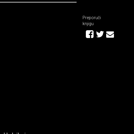
Preporuči
knjigu