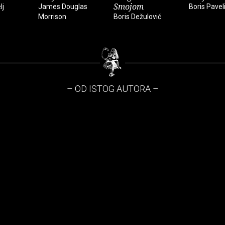
Smojom
lj
James Douglas
Boris Pavel
Morrison
Boris Dežulović
– OD ISTOG AUTORA –