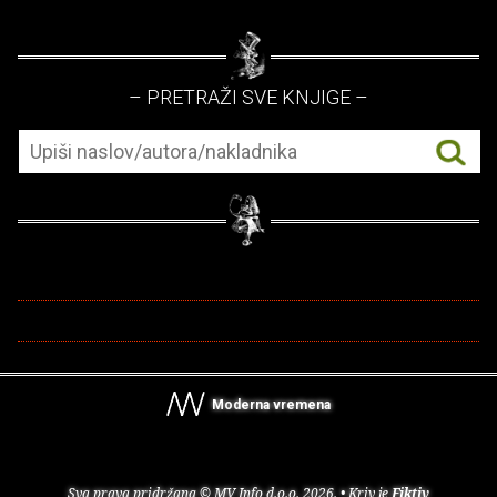
– PRETRAŽI SVE KNJIGE –
Moderna vremena
Sva prava pridržana © MV Info d.o.o. 2026. • Kriv je
Fiktiv