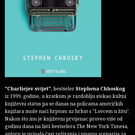
"Charliejev svijet"
, bestseler
Stephena Chboskog
iz 1999. godine, u kratkom je razdoblju stekao kultni
književni status pa se danas na policama američkih
knjižara može naći hrptom uz hrbat s "Lovcem u žitu".
Nakon što mu je književni prvijenac proveo više od
godinu dana na listi bestselera The New York Timesa,
autoru je pripala čast režiranja i pisanja scenarija za