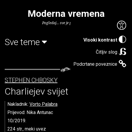
Moderna vremena
Pogledaj... sve je puno knjiga.
Sve teme
Visoki kontrast
Čitljiv slog
Podcrtane poveznice
STEPHEN CHBOSKY
Charliejev svijet
Nakladnik:
Vorto Palabra
Prijevod: Nika Antunac
10/2019.
224 str., meki uvez