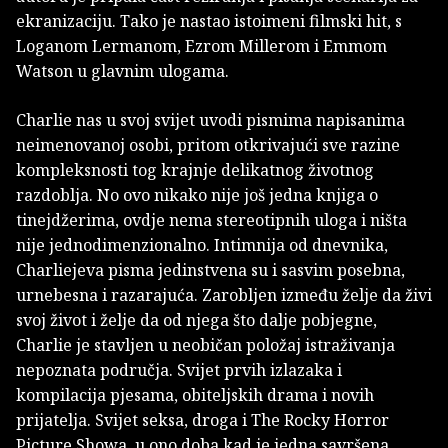
ekranizaciju. Tako je nastao istoimeni filmski hit, s
Loganom Lermanom, Ezrom Millerom i Emmom
Watson u glavnim ulogama.
Charlie nas u svoj svijet uvodi pismima napisanima
neimenovanoj osobi, pritom otkrivajući sve razine
kompleksnosti tog krajnje delikatnog životnog
razdoblja. No ovo nikako nije još jedna knjiga o
tinejdžerima, ovdje nema stereotipnih uloga i ništa
nije jednodimenzionalno. Intimnija od dnevnika,
Charliejeva pisma jedinstvena su i sasvim posebna,
urnebesna i razarajuća. Zarobljen između želje da živi
svoj život i želje da od njega što dalje pobjegne,
Charlie je stavljen u neobičan položaj istraživanja
nepoznata područja. Svijet prvih izlazaka i
kompilacija pjesama, obiteljskih drama i novih
prijatelja. Svijet seksa, droga i The Rocky Horror
Picture Showa, u ono doba kad je jedna savršena