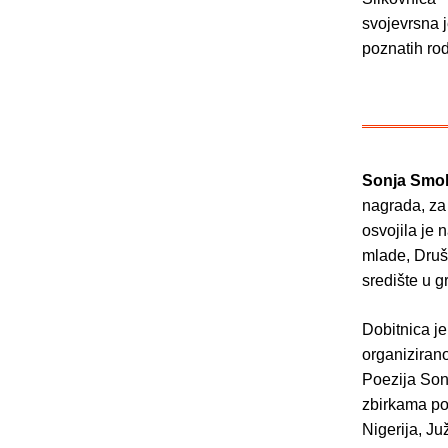
svojevrsna j
poznatih ro
Sonja Smo
nagrada, za
osvojila je 
mlade, Društ
središte u g
Dobitnica je
organiziran
Poezija Son
zbirkama po
Nigerija, J