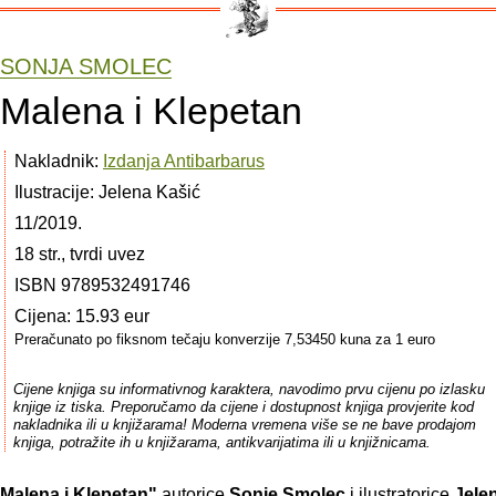
SONJA SMOLEC
Malena i Klepetan
Nakladnik:
Izdanja Antibarbarus
Ilustracije: Jelena Kašić
11/2019.
18 str., tvrdi uvez
ISBN 9789532491746
Cijena: 15.93 eur
Preračunato po fiksnom tečaju konverzije 7,53450 kuna za 1 euro
Cijene knjiga su informativnog karaktera, navodimo prvu cijenu po izlasku
knjige iz tiska. Preporučamo da cijene i dostupnost knjiga provjerite kod
nakladnika ili u knjižarama! Moderna vremena više se ne bave prodajom
knjiga, potražite ih u knjižarama, antikvarijatima ili u knjižnicama.
Malena i Klepetan"
autorice
Sonje Smolec
i ilustratorice
Jele