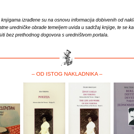
o knjigama izrađene su na osnovu informacija dobivenih od nakl
atne uredničke obrade temeljem uvida u sadržaj knjige, te se ka
siti bez prethodnog dogovora s uredništvom portala.
– OD ISTOG NAKLADNIKA –