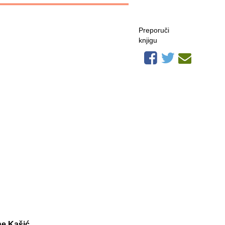
Preporuči
knjigu
ne Kašić