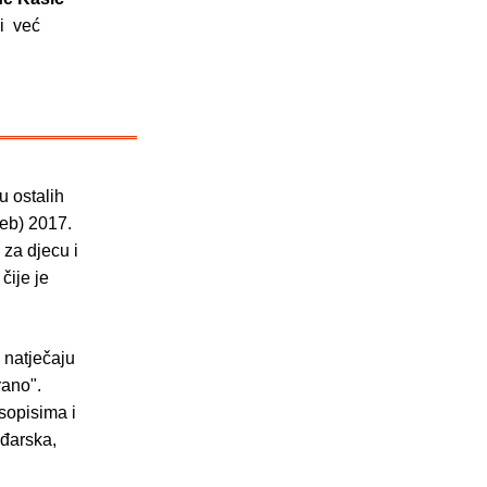
ki već
u ostalih
eb) 2017.
 za djecu i
čije je
 natječaju
rano".
sopisima i
ađarska,