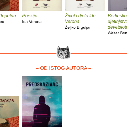
Klepetan
Poezija
Život i djelo Ide
Berlinsko
Verona
djetinjstv
ec
Ida Verona
devetstot
Željko Brguljan
Walter Be
– OD ISTOG AUTORA –