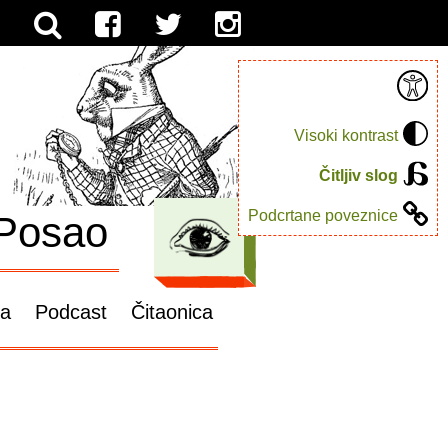
Visoki kontrast
Čitljiv slog
Podcrtane poveznice
Posao
ga
Podcast
Čitaonica