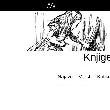
Knjig
Najave
Vijesti
Kritik