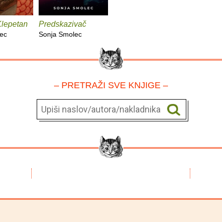
Klepetan
Predskazivač
ec
Sonja Smolec
– PRETRAŽI SVE KNJIGE –