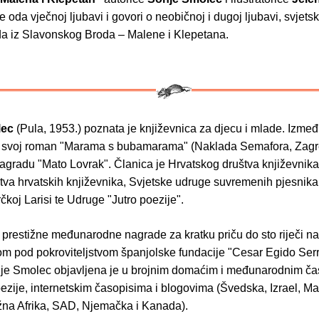
e oda vječnoj ljubavi i govori o neobičnoj i dugoj ljubavi, svjets
da iz Slavonskog Broda – Malene i Klepetana.
lec
(Pula, 1953.) poznata je književnica za djecu i mlade. Izmeđ
 svoj roman "Marama s bubamarama" (Naklada Semafora, Zagr
nagradu "Mato Lovrak". Članica je Hrvatskog društva književnika
va hrvatskih književnika, Svjetske udruge suvremenih pjesnika 
rčkoj Larisi te Udruge "Jutro poezije".
 prestižne međunarodne nagrade za kratku priču do sto riječi na
om pod pokroviteljstvom španjolske fundacije "Cesar Egido Ser
je Smolec objavljena je u brojnim domaćim i međunarodnim ča
ezije, internetskim časopisima i blogovima (Švedska, Izrael, M
užna Afrika, SAD, Njemačka i Kanada).