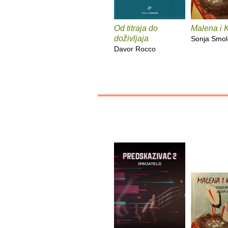
Od titraja do
Malena i 
doživljaja
Sonja Smol
Davor Rocco