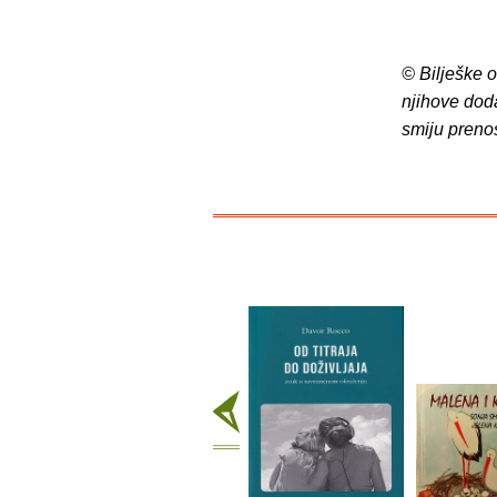
© Bilješke 
njihove dod
smiju preno