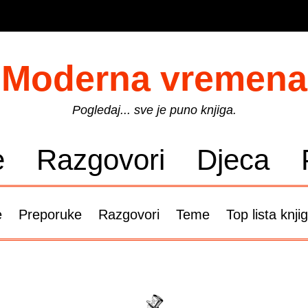
Moderna vremena
Pogledaj... sve je puno knjiga.
e
Razgovori
Djeca
e
Preporuke
Razgovori
Teme
Top lista knji