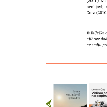
(2001.), Ki
neobjavljen
Gora (2010.
© Bilješke 
njihove dod
ne smiju pr