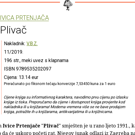
IVICA PRTENJAČA
Plivač
Nakladnik:
V.B.Z.
11/2019.
196 str., meki uvez s klapnama
ISBN 9789535202097
Cijena: 13.14 eur
Preračunato po fiksnom tečaju konverzije 7,53450 kuna za 1 euro
Cijene knjiga su informativnog karaktera, navodimo prvu cijenu po izlasku
knjige iz tiska. Preporučamo da cijene i dostupnost knjiga provjerite kod
nakladnika ili u knjižarama! Moderna vremena više se ne bave prodajom
knjiga, potražite ih u knjižarama, antikvarijatima ili u knjižnicama.
n
Ivice Prtenjače
"
Plivač
" smješten je u rano ljeto 1991., k
 da će uskoro početi rat. Njegov junak odlazi iz Zagreba n