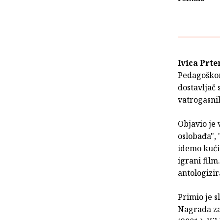
Ivica Prt
Pedagoškom 
dostavljač 
vatrogasnih
Objavio je v
oslobađa", 
idemo kući
igrani film
antologizir
Primio je s
Nagrada za 