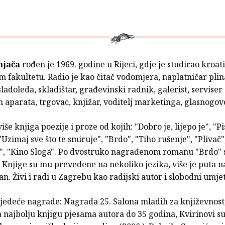
enjača
rođen je 1969. godine u Rijeci, gdje je studirao kroat
fakultetu. Radio je kao čitač vodomjera, naplatničar plin
sladoleda, skladištar, građevinski radnik, galerist, serviser
 aparata, trgovac, knjižar, voditelj marketinga, glasnogov
iše knjiga poezije i proze od kojih: "Dobro je, lijepo je", "P
"Uzimaj sve što te smiruje", "Brdo", "Tiho rušenje", "Plivač",
", "Kino Sloga". Po dvostruko nagrađenom romanu "Brdo" 
. Knjige su mu prevedene na nekoliko jezika, više je puta 
an. Živi i radi u Zagrebu kao radijski autor i slobodni umje
ljedeće nagrade: Nagrada 25. Salona mladih za književnost,
najbolju knjigu pjesama autora do 35 godina, Kvirinovi su