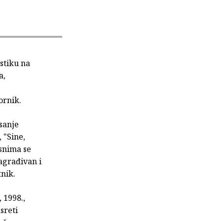
istiku na
a,
ornik.
isanje
 "Sine,
snima se
nagrađivan i
tnik.
 1998.,
sreti