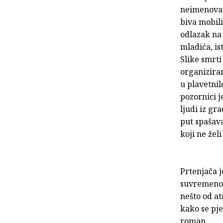
neimenovani
biva mobili
odlazak na
mladića, is
Slike smrti
organiziran
u plavetnil
pozornici j
ljudi iz gr
put spašav
koji ne želi
Prtenjača j
suvremenoj
nešto od a
kako se pj
roman.