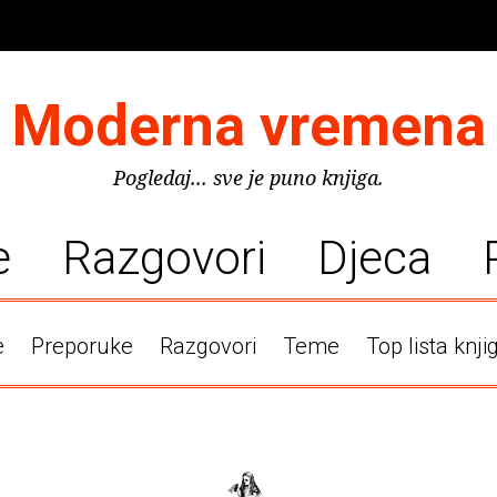
Moderna vremena
Pogledaj... sve je puno knjiga.
e
Razgovori
Djeca
e
Preporuke
Razgovori
Teme
Top lista knji