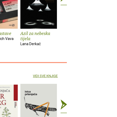
astave
Azil za nebeska
Chinook
Spiderm
tijela
ich Vava
Bekim Sejranović
Zoran Feri
Lana Derkač
VIDI SVE KNJIGE