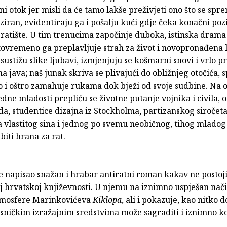
 otok jer misli da će tamo lakše preživjeti ono što se spr
ziran, evidentiraju ga i pošalju kući gdje čeka konačni poz
 ratište. U tim trenucima započinje duboka, istinska dram
tovremeno ga preplavljuje strah za život i novopronađena 
 sustižu slike ljubavi, izmjenjuju se košmarni snovi i vrlo p
a java; naš junak skriva se plivajući do obližnjeg otočića, 
o i oštro zamahuje rukama dok bježi od svoje sudbine. Na o
edne mladosti prepliću se životne putanje vojnika i civila, o
ada, studentice dizajna iz Stockholma, partizanskog siročeta
a vlastitog sina i jednog po svemu neobičnog, tihog mladog
 biti hrana za rat.
e napisao snažan i hrabar antiratni roman kakav ne postoji
 hrvatskoj književnosti. U njemu na iznimno uspješan nač
tmosfere Marinkovićeva
Kiklopa
, ali i pokazuje, kao nitko d
esničkim izražajnim sredstvima može sagraditi i iznimno 