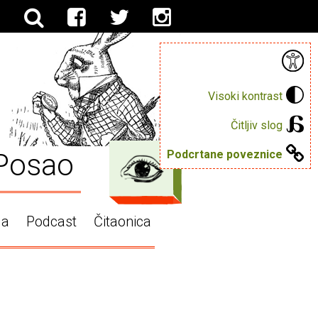
Visoki kontrast
Čitljiv slog
Posao
Podcrtane poveznice
ga
Podcast
Čitaonica