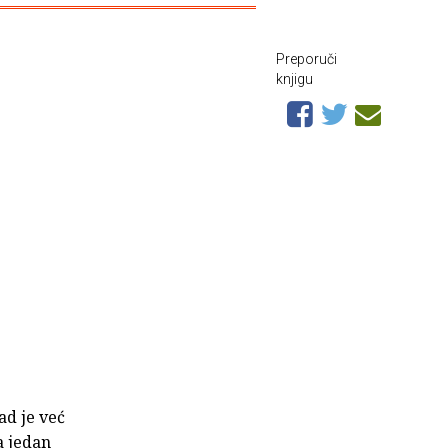
Preporuči
knjigu
ad je već
a jedan