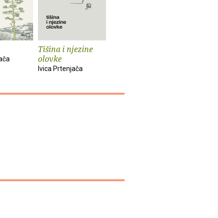
Tišina i njezine
Plivač
Dobro je, 
olovke
jača
Ivica Prtenjača
Ivica Prten
Ivica Prtenjača