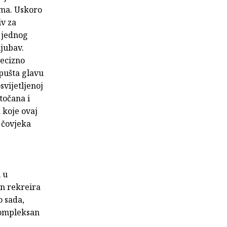
ema. Uskoro
iv za
a jednog
ljubav.
recizno
spušta glavu
svijetljenoj
točana i
 koje ovaj
 čovjeka
 u
in rekreira
o sada,
kompleksan