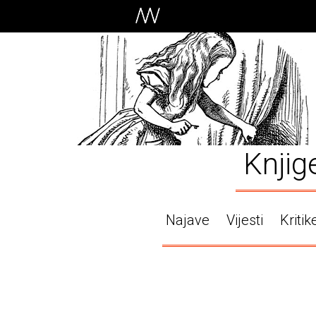
Knjig
Najave
Vijesti
Kritik