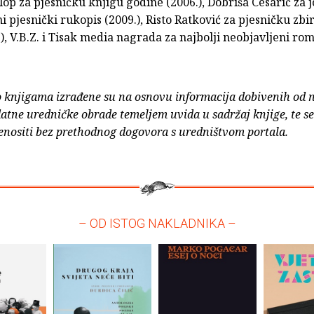
klop za pjesničku knjigu godine (2006.), Dobriša Cesarić za j
i pjesnički rukopis (2009.), Risto Ratković za pjesničku zbi
), V.B.Z. i Tisak media nagrada za najbolji neobjavljeni ro
o knjigama izrađene su na osnovu informacija dobivenih od 
atne uredničke obrade temeljem uvida u sadržaj knjige, te s
enositi bez prethodnog dogovora s uredništvom portala.
– OD ISTOG NAKLADNIKA –