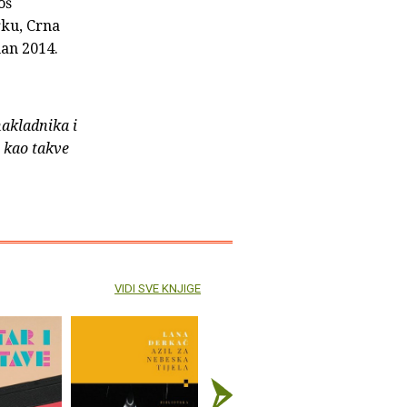
oš
rku, Crna
man 2014.
nakladnika i
e kao takve
VIDI SVE KNJIGE