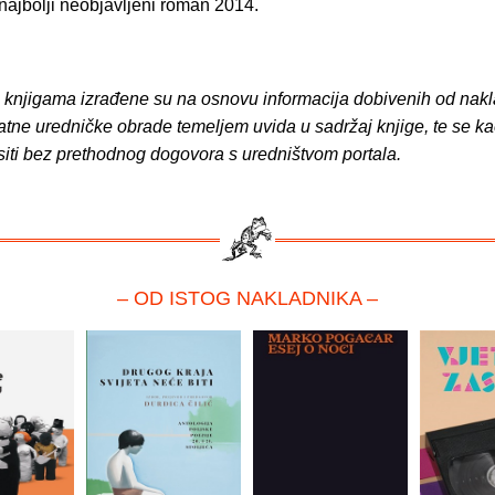
najbolji neobjavljeni roman 2014.
o knjigama izrađene su na osnovu informacija dobivenih od nakl
atne uredničke obrade temeljem uvida u sadržaj knjige, te se ka
siti bez prethodnog dogovora s uredništvom portala.
– OD ISTOG NAKLADNIKA –