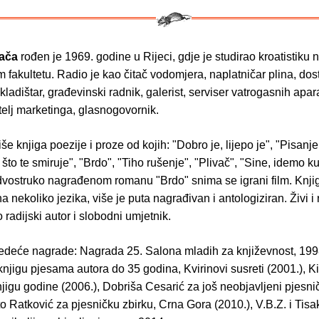
jača
rođen je 1969. godine u Rijeci, gdje je studirao kroatistiku 
akultetu. Radio je kao čitač vodomjera, naplatničar plina, dos
kladištar, građevinski radnik, galerist, serviser vatrogasnih apar
itelj marketinga, glasnogovornik.
iše knjiga poezije i proze od kojih: "Dobro je, lijepo je", "Pisanj
što te smiruje", "Brdo", "Tiho rušenje", "Plivač", "Sine, idemo ku
dvostruko nagrađenom romanu "Brdo" snima se igrani film. Knji
 nekoliko jezika, više je puta nagrađivan i antologiziran. Živi i 
radijski autor i slobodni umjetnik.
ljedeće nagrade: Nagrada 25. Salona mladih za književnost, 19
knjigu pjesama autora do 35 godina, Kvirinovi susreti (2001.), K
jigu godine (2006.), Dobriša Cesarić za još neobjavljeni pjesni
to Ratković za pjesničku zbirku, Crna Gora (2010.), V.B.Z. i Tis