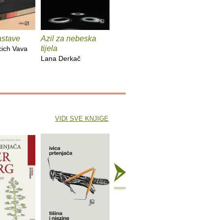
zastave
Azil za nebeska
Chinook
Spiderm
tijela
cich Vava
Bekim Sejranović
Zoran Fer
Lana Derkač
VIDI SVE KNJIGE