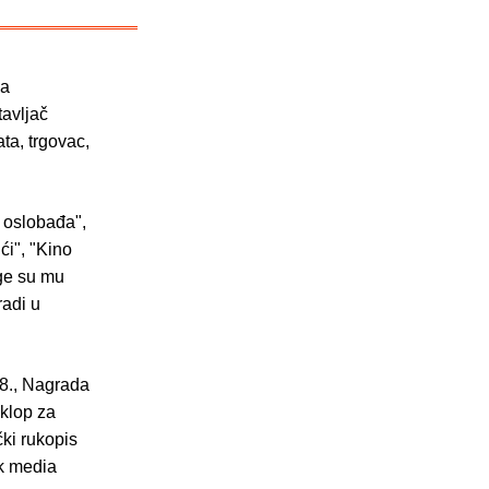
na
tavljač
ata, trgovac,
e oslobađa",
ći", "Kino
ge su mu
radi u
98., Nagrada
iklop za
čki rukopis
ak media