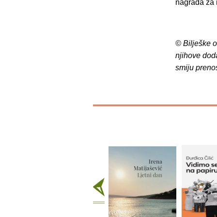
nagrada za 
© Bilješke 
njihove dod
smiju preno