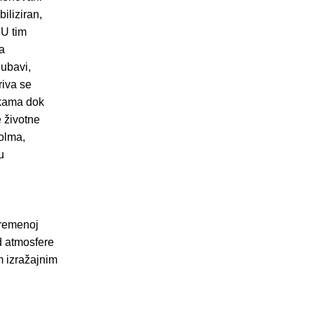
iliziran,
 U tim
a
jubavi,
riva se
ukama dok
e životne
holma,
u
vremenoj
d atmosfere
m izražajnim