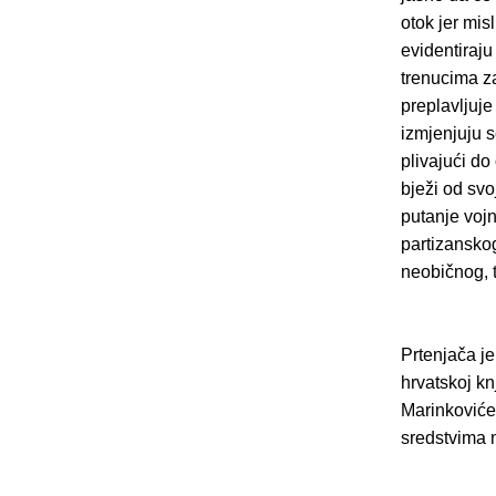
otok jer mis
evidentiraju
trenucima z
preplavljuje
izmjenjuju s
plivajući do
bježi od svo
putanje vojn
partizanskog
neobičnog, t
Prtenjača j
hrvatskoj k
Marinković
sredstvima 