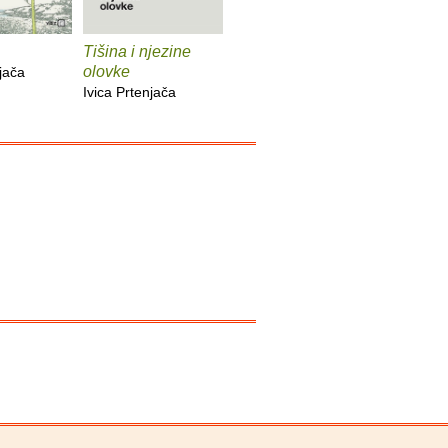
Tišina i njezine
Plivač
Dobro je,
olovke
njača
Ivica Prtenjača
Ivica Prte
Ivica Prtenjača