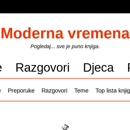
Moderna vremena
Pogledaj... sve je puno knjiga.
e
Razgovori
Djeca
e
Preporuke
Razgovori
Teme
Top lista knji