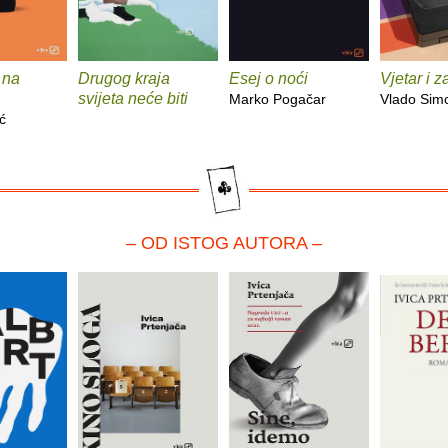
 na
Drugog kraja
Esej o noći
Vjetar i 
svijeta neće biti
Marko Pogačar
Vlado Sim
ć
– OD ISTOG AUTORA –