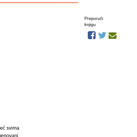
Preporuči
knjigu
 već svima
imenovani