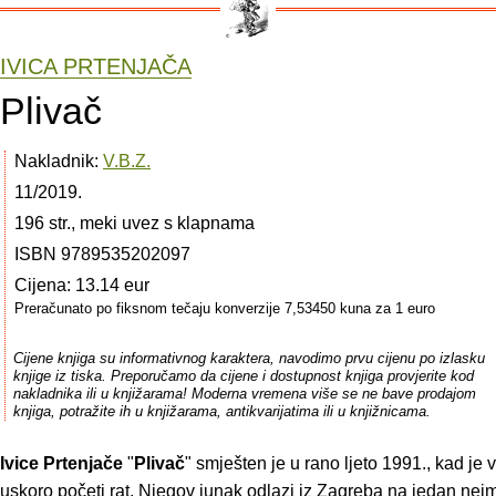
IVICA PRTENJAČA
Plivač
Nakladnik:
V.B.Z.
11/2019.
196 str., meki uvez s klapnama
ISBN 9789535202097
Cijena: 13.14 eur
Preračunato po fiksnom tečaju konverzije 7,53450 kuna za 1 euro
Cijene knjiga su informativnog karaktera, navodimo prvu cijenu po izlasku
knjige iz tiska. Preporučamo da cijene i dostupnost knjiga provjerite kod
nakladnika ili u knjižarama! Moderna vremena više se ne bave prodajom
knjiga, potražite ih u knjižarama, antikvarijatima ili u knjižnicama.
Ivice Prtenjače
"
Plivač
" smješten je u rano ljeto 1991., kad je
 uskoro početi rat. Njegov junak odlazi iz Zagreba na jedan ne