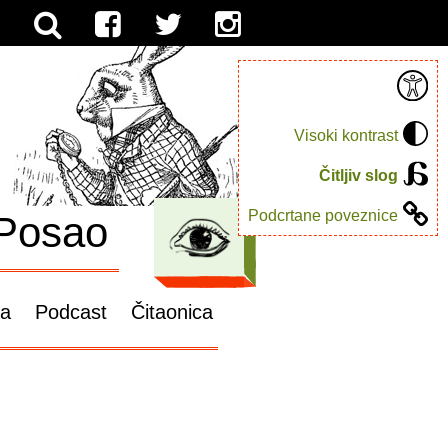
Visoki kontrast
Čitljiv slog
Podcrtane poveznice
Posao
ga
Podcast
Čitaonica