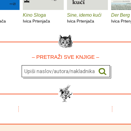
Kino Sloga
Sine, idemo kući
Der Berg
jača
Ivica Prtenjača
Ivica Prtenjača
Ivica Prte
– PRETRAŽI SVE KNJIGE –