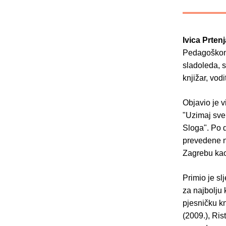
Ivica Prten
Pedagoškom f
sladoleda, s
knjižar, vod
Objavio je v
"Uzimaj sve 
Sloga". Po 
prevedene na
Zagrebu kao 
Primio je s
za najbolju 
pjesničku kn
(2009.), Ris