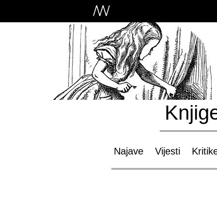
Knjig
Najave
Vijesti
Kritik