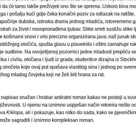
li da će tamo lakše preživjeti ono što se sprema. Uskoro biva mob
 ga i pošalju kući gdje čeka konačni poziv za odlazak na ratište.
apočinje duboka, istinska drama jednog mladića, istovremeno g
 strah za život i novopronađena ljubav. Slike smrti sustižu slike l
e košmarni snovi i vrlo precizno organizirana java; naš junak sk
 obližnjeg otočića, spušta glavu u plavetnilo i oštro zamahuje r
je sudbine. Na osvijetljenoj pozornici jedne mladosti prepliću s
ika i civila, otočana i ljudi iz grada, studentice dizajna iz Stock
 siročeta koje ovaj put spašava vlastitog sina i jednog po svem
ihog mladog čovjeka koji ne želi biti hrana za rat.
e napisao snažan i hrabar antiratni roman kakav ne postoji u su
njiževnosti. U njemu na iznimno uspješan način rekreira nešto o
eva
Kiklopa
, ali i pokazuje, kao nitko do sada, kako se pjesnički
može sagraditi i iznimno kompleksan roman.