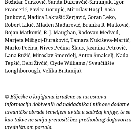
Božidar Ćurković, Sanda Dubravčić-Šimunjak, Igor
Francetić, Pavica Gorupić, Miroslav Hašpl, Saša
Janković, Nadica Laktašić Žerjavić, Goran Leko,
Robert Likić, Mladen Mađarević, Branka R. Matković,
Bojan Matković, R. J. Maughan, Radovan Medved,
Marjeta Mišigoj-Duraković, Tamara Nukiševa-Martić,
Marko Pećina, Nives Pećina-Šlaus, Jasmina Petrović,
Lana Ružić, Miroslav Smerdelj, Anton Šmalcelj, Nada
Tepšić, Debi Živčić, Clyde Williams / Sveučilište
Longhborough, Velika Britanija).
© Bilješke o knjigama izrađene su na osnovu
informacija dobivenih od nakladnika i njihove dodatne
uredničke obrade temeljem uvida u sadržaj knjige, te se
kao takve ne smiju prenositi bez prethodnog dogovora s
uredništvom portala.