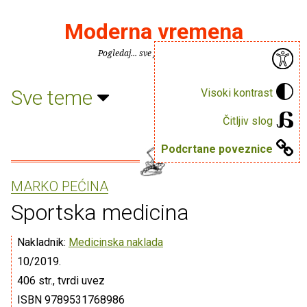
Moderna vremena
Pogledaj... sve je puno knjiga.
Sve teme
Visoki kontrast
Čitljiv slog
Podcrtane poveznice
MARKO PEĆINA
Sportska medicina
Nakladnik:
Medicinska naklada
10/2019.
406 str., tvrdi uvez
ISBN 9789531768986