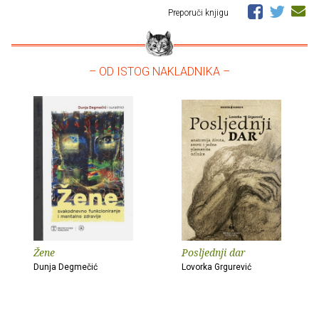
Preporuči knjigu
– OD ISTOG NAKLADNIKA –
Žene
Posljednji dar
Dunja Degmečić
Lovorka Grgurević