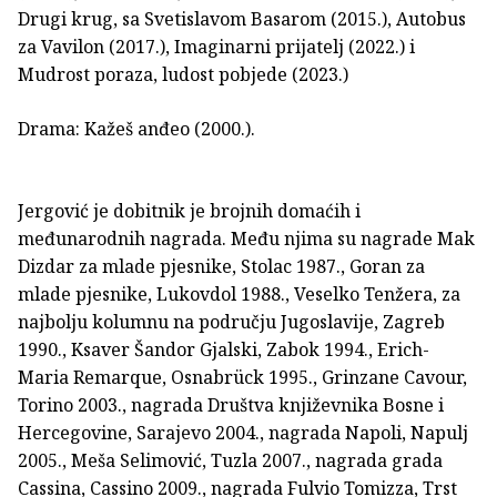
Drugi krug, sa Svetislavom Basarom (2015.), Autobus
za Vavilon (2017.), Imaginarni prijatelj (2022.) i
Mudrost poraza, ludost pobjede (2023.)
Drama: Kažeš anđeo (2000.).
Jergović je dobitnik je brojnih domaćih i
međunarodnih nagra­­da. Među njima su nagrade Mak
Dizdar za mlade pjesnike, Stolac 1987., Goran za
mlade pjesnike, Lukovdol 1988., Veselko Tenžera, za
najbolju kolumnu na području Jugoslavije, Zagreb
1990., Ksaver Šandor Gjalski, Zabok 1994., Erich-
Maria Remarque, Osnabrück 1995., Grinzane Cavour,
Torino 2003., nagrada Društva književnika Bosne i
Hercegovine, Sarajevo 2004., nagrada Napoli, Napulj
2005., Meša Selimović, Tuzla 2007., nagrada grada
Cassina, Cassino 2009., nagrada Fulvio Tomizza, Trst