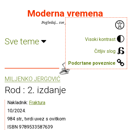
Moderna vremena
Pogledaj... sve je puno knjiga.
Sve teme
Visoki kontrast
Čitljiv slog
Podcrtane poveznice
MILJENKO JERGOVIĆ
Rod : 2. izdanje
Nakladnik:
Fraktura
10/2024.
984 str., tvrdi uvez s ovitkom
ISBN 9789533587639