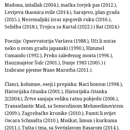
Madona, inšallah (2004.), mačka čovjek pas (2012.),
Levijeva tkaonica svile (2014.), Sarajevo, plan grada
(2015.), Nezemaljski izraz njegovih ruku (2016.),
Selidba (2018.), Trojica za Kartal (2022.) i Rat (2024.)
Poezija: Opservatorija Varšava (1988.), Uči li noćas
neko u ovom gradu japanski (1990.), Himmel
Comando (1992.), Preko zaleđenog mosta (1996.),
Hauzmajstor Šulc (2001.), Dunje 1983 (2005.) i
Izabrane pjesme Nane Mazutha (2011.).
Članci, kolumne, eseji i prepiska: Naci bonton (1998.),
Historijska čitanka (2001.), Historijska čitanka
2(2004.), Žrtve sanjaju veliku ratnu pobjedu (2006.),
Transatlantic Mail, sa Semezdinom Mehmedinovićem
(2009.), Zagrebačke kronike (2010.), Pamti li svijet
Oscara Schmidta (2010.), Muškat, limun i kurkuma
(2011.), Tušta i tma, sa Svetislavom Basarom (2014.),