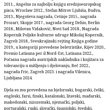
2011., Angelus za najbolju knjigu srednjoeuropskog
pisca, Wroclaw 2012., Stefan Mitrov Ljubiša, Budva,
2013., Njegoševa nagrada, Cetinje 2015., nagrada
Prozart, Skopje 2017., nagrada Georg Dehio, Berlin
2018., Milovan Vidaković, Novi Sad 2018., Nagrada
Kopernik Poljske kulturne udruge Mikolaj Kopernik,
Zagreb 2018., Sveukrajinski rejting Knjiga godine
2019., u kategoriji prevedene beletristike, Kijev 2020.,
Premio Latisana per il Nord-Est, Latisana 2022.,
Počasna nagrada austrijskih nakladnika i knjižara za
toleranciju u mišljenju i djelovanju, Beč 2022.,
nagrada Fric, Zagreb 2023. i nagrada Vilenica,
Ljubljana 2024.
Djela su mu prevedena na bjeloruski, bugarski, češki,
engleski, farsi, finski, katalonski, litavski, mađarski,
makedonski, nizozemski, njemački, poljski,
portugalski, ruski, slovački, španjolski, švedski,