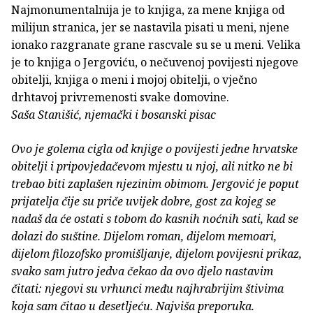
Najmonumentalnija je to knjiga, za mene knjiga od
milijun stranica, jer se nastavila pisati u meni, njene
ionako razgranate grane rascvale su se u meni. Velika
je to knjiga o Jergoviću, o nečuvenoj povijesti njegove
obitelji, knjiga o meni i mojoj obitelji, o vječno
drhtavoj privremenosti svake domovine.
Saša Stanišić, njemački i bosanski pisac
Ovo je golema cigla od knjige o povijesti jedne hrvatske
obitelji i pripovjedačevom mjestu u njoj, ali nitko ne bi
trebao biti zaplašen njezinim obimom. Jergović je poput
prijatelja čije su priče uvijek dobre, gost za kojeg se
nadaš da će ostati s tobom do kasnih noćnih sati, kad se
dolazi do suštine. Dijelom roman, dijelom memoari,
dijelom filozofsko promišljanje, dijelom povijesni prikaz,
svako sam jutro jedva čekao da ovo djelo nastavim
čitati: njegovi su vrhunci među najhrabrijim štivima
koja sam čitao u desetljeću. Najviša preporuka.