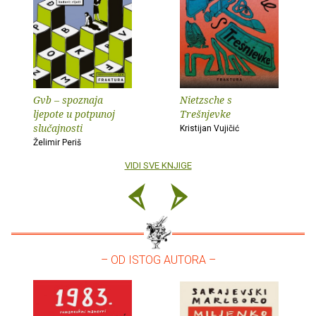
Gvb – spoznaja
Nietzsche s
ljepote u potpunoj
Trešnjevke
slučajnosti
Kristijan Vujičić
Želimir Periš
VIDI SVE KNJIGE
– OD ISTOG AUTORA –