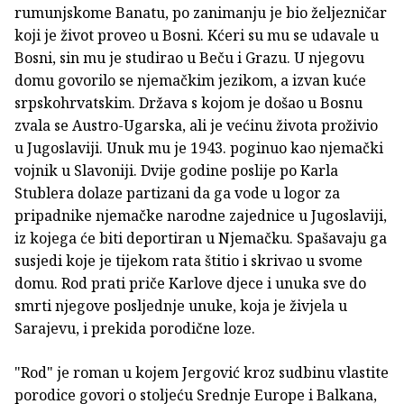
rumunj­skome Banatu, po zanimanju je bio željezničar
koji je život pro­veo u Bosni. Kćeri su mu se udavale u
Bosni, sin mu je studirao u Beču i Grazu. U njegovu
domu govorilo se njemačkim jezikom, a izvan kuće
srpskohrvatskim. Država s kojom je došao u Bosnu
zvala se Austro-Ugarska, ali je većinu života proživio
u Jugoslaviji. Unuk mu je 1943. poginuo kao njemački
vojnik u Slavoniji. Dvije godine poslije po Karla
Stublera dolaze partizani da ga vode u logor za
pripadnike njemačke narodne zajednice u Jugoslaviji,
iz kojega će biti deportiran u Njemačku. Spašavaju ga
susjedi koje je tijekom rata štitio i skrivao u svome
domu. Rod prati priče Karlove djece i unuka sve do
smrti njegove posljednje unuke, koja je živjela u
Sarajevu, i prekida porodične loze.
"Rod" je roman u kojem Jergović kroz sudbinu vlastite
porodice govori o stoljeću Srednje Europe i Balkana,