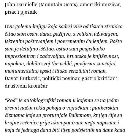
John Darnielle (Mountain Goats), američki muzičar,
pisac i pjesnik
Ovu golemu knjigu koja sadrži više od tisuću stranica
čitao sam osam dana, pažljivo, s velikim uživanjem,
iskrenim poštovanjem i povremenim čuđenjem. Pošto
sam je detaljno iščitao, ostao sam podjednako
impresioniran i zadovoljan: hrvatska je književnost,
napokon, dobila svoj the veliki, povijesno značajni,
monumentalno epski i lirsko senzibilni roman.
Davor Butković, politički novinar, gastro kritičar i
društveni kroničar
"Rod" je autobiografski roman u kojemu se na jedan
drevni način rekla pokoja o vojničkim i punkerskim
čizmama koje su protutnjale Balkanom, knjiga čije su
brojne rečenice prije ukomponirane nego napisane i
koja će jednoga dana biti lijep podsjetnik na dane kada