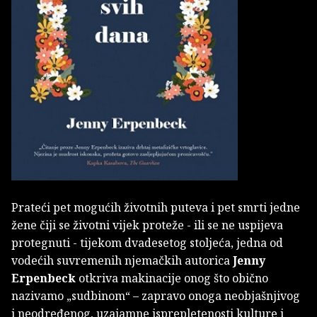
Prateći pet mogućih životnih puteva i pet smrti jedne
žene čiji se životni vijek proteže - ili se ne uspijeva
protegnuti - tijekom dvadesetog stoljeća, jedna od
vodećih suvremenih njemačkih autorica
Jenny
Erpenbeck
otkriva makinacije onog što obično
nazivamo „sudbinom“ – zapravo onoga neobjašnjivog
i neodređenog, uzajamne isprepletenosti kulture i