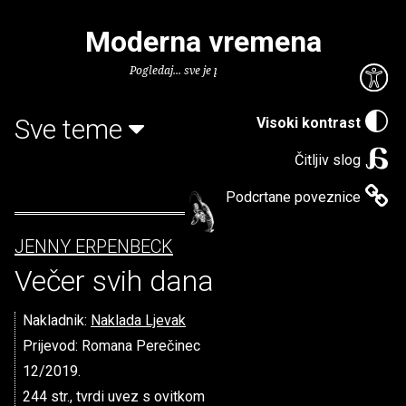
Moderna vremena
Pogledaj... sve je puno knjiga.
Sve teme
Visoki kontrast
Čitljiv slog
Podcrtane poveznice
JENNY ERPENBECK
Večer svih dana
Nakladnik:
Naklada Ljevak
Prijevod: Romana Perečinec
12/2019.
244 str., tvrdi uvez s ovitkom