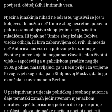
povijesti, obiteljskih i intimnih veza.
Njezina junakinja nikad ne odraste, ugušivši se još u
kolijevci. Ili možda ne? Umire zbog nesretne ljubavi u
paktu o samoubojstvu sklopljenim s nepoznatim
mladićem. Ili ipak ne? Umire zbog izdaje. Dobiva
visoka odličja, ili biva zaboravljena od svih. Ili možda
ne? Autorica nas vodi na putovanje kroz mnoge
životne puteve koje bi mogao sadržavati jedan životni
vijek – započevši ga u galicijskom gradiću negdje
1900. godine, nastavljajući ga u Beču prije i za vrijeme
Prvog svjetskog rata, pa u Staljinovoj Moskvi, da bi ga
okončala u suvremenom Berlinu.
U preispitivanju utjecaja političkog i osobnog autorica
daje tematski zamah jedinstvenom njemačkom
narativu: vječito prisutnoj potrebi da se preispituje
prošlost i uloga njemačke nacije u novijoj povijesti.