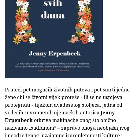
Prateći pet mogućih životnih puteva i pet smrti jedne
žene čiji se životni vijek proteže - ili se ne uspijeva
protegnuti - tijekom dvadesetog stoljeća, jedna od
vodećih suvremenih njemačkih autorica
Jenny
Erpenbeck
otkriva makinacije onog što obično
nazivamo „sudbinom“ – zapravo onoga neobjašnjivog
i neodređenog, uzajamne isprepletenosti kulture i