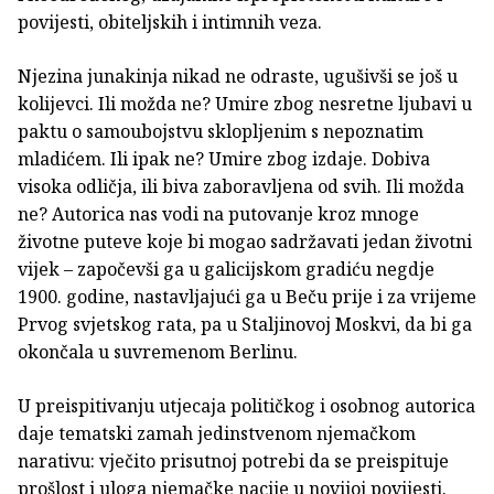
povijesti, obiteljskih i intimnih veza.
Njezina junakinja nikad ne odraste, ugušivši se još u
kolijevci. Ili možda ne? Umire zbog nesretne ljubavi u
paktu o samoubojstvu sklopljenim s nepoznatim
mladićem. Ili ipak ne? Umire zbog izdaje. Dobiva
visoka odličja, ili biva zaboravljena od svih. Ili možda
ne? Autorica nas vodi na putovanje kroz mnoge
životne puteve koje bi mogao sadržavati jedan životni
vijek – započevši ga u galicijskom gradiću negdje
1900. godine, nastavljajući ga u Beču prije i za vrijeme
Prvog svjetskog rata, pa u Staljinovoj Moskvi, da bi ga
okončala u suvremenom Berlinu.
U preispitivanju utjecaja političkog i osobnog autorica
daje tematski zamah jedinstvenom njemačkom
narativu: vječito prisutnoj potrebi da se preispituje
prošlost i uloga njemačke nacije u novijoj povijesti.