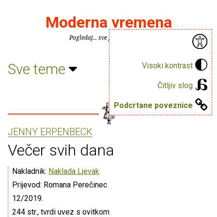
Moderna vremena
Pogledaj... sve je puno knjiga.
Sve teme
Visoki kontrast
Čitljiv slog
Podcrtane poveznice
JENNY ERPENBECK
Večer svih dana
Nakladnik:
Naklada Ljevak
Prijevod: Romana Perečinec
12/2019.
244 str., tvrdi uvez s ovitkom