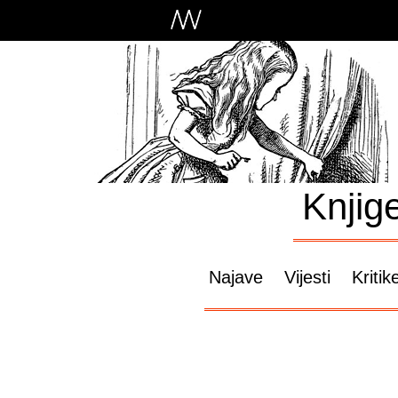
Knjig
Najave
Vijesti
Kritik