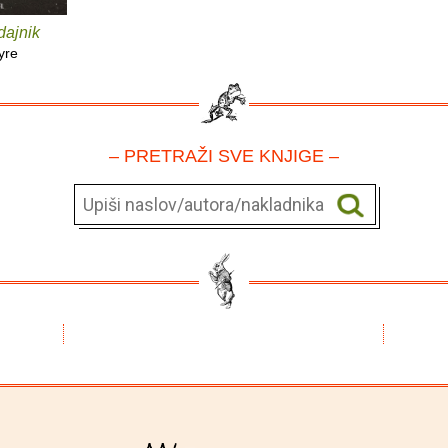
zdajnik
yre
– PRETRAŽI SVE KNJIGE –