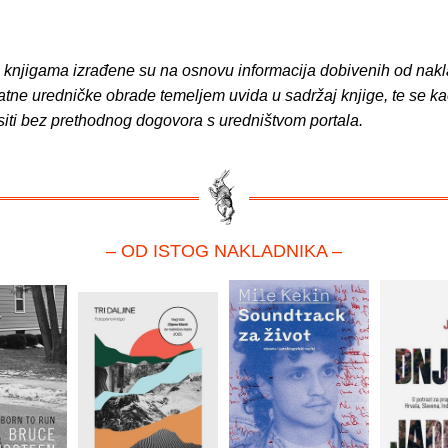
o knjigama izrađene su na osnovu informacija dobivenih od nakl
atne uredničke obrade temeljem uvida u sadržaj knjige, te se ka
siti bez prethodnog dogovora s uredništvom portala.
– OD ISTOG NAKLADNIKA –