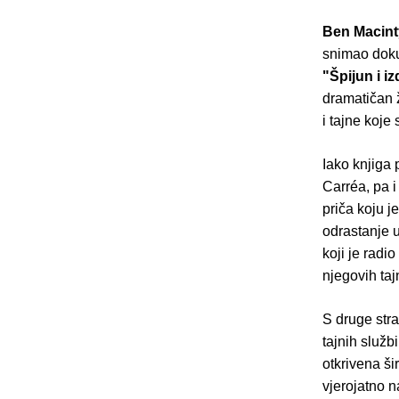
Ben Macint
snimao doku
"Špijun i iz
dramatičan 
i tajne koje
Iako knjiga 
Carréa, pa i
priča koju j
odrastanje 
koji je radi
njegovih taj
S druge str
tajnih služb
otkrivena ši
vjerojatno 