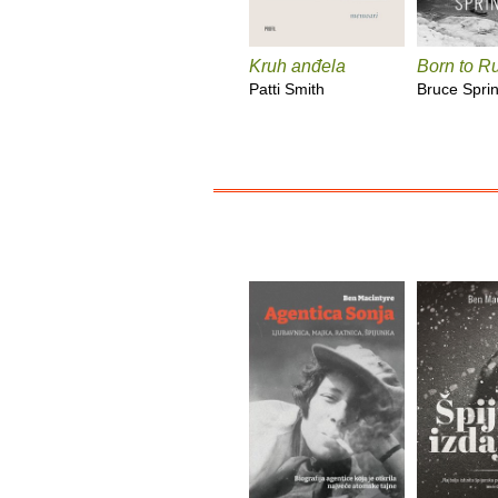
Kruh anđela
Born to R
Patti Smith
Bruce Spri