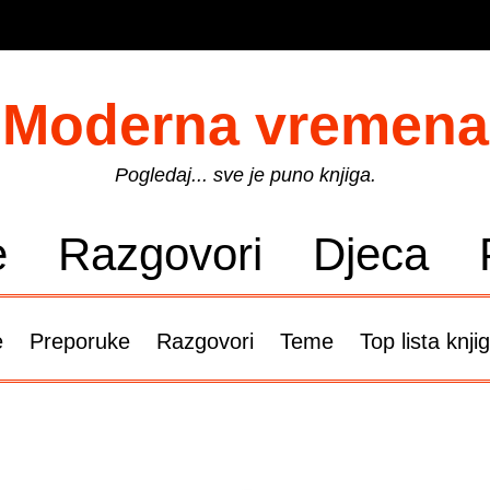
Moderna vremena
Pogledaj... sve je puno knjiga.
e
Razgovori
Djeca
e
Preporuke
Razgovori
Teme
Top lista knji