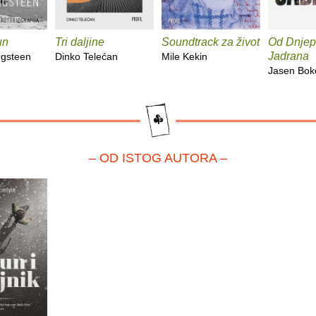
un
Tri daljine
Soundtrack za život
Od Dnjep
Jadrana
ngsteen
Dinko Telećan
Mile Kekin
Jasen Bok
– OD ISTOG AUTORA –