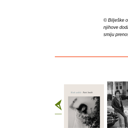
© Bilješke 
njihove dod
smiju preno