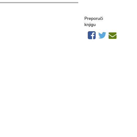
Preporuči
knjigu