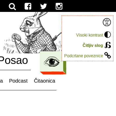
Visoki kontrast
Čitljiv slog
Podcrtane poveznice
Posao
ga
Podcast
Čitaonica