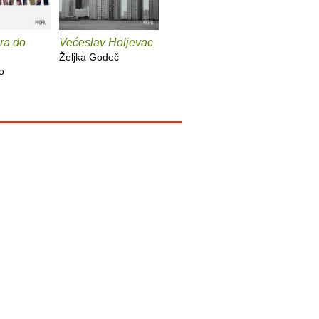
ra do
Većeslav Holjevac
Tom Lake
Mrzim / 
knjige
Željka Godeč
Ann Patchett
o
Mariajo Il