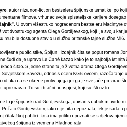
yre
, autor niza non-fiction bestselera špijunske tematike, po k
mentarne filmove, vrhunac svoje spisateljske karijere dosegao
dajnik"
. U ovom višestruko nograđenom bestseleru Macintyre ot
život dvostrukog agenta Olega Gordijevskog, koji je svoju kari
 su mu bile dostupne stavio u službu britanske tajne službe MI6.
povijesne publicistike, Špijun i izdajnik čita se poput romana Jo
 ne čudi da je upravo Le Carré kazao kako je to najbolja istinita
e ikada čitao. S jedne strane tu je životna drama Olega Gordijev
u Sovjetskom Savezu, odnos s ocem KGB-ovcem, razočaranje u
o i odluka da se okrene protiv njega jer ga je sve jače prezirao što
ni upoznavao. Tu su i bračni neuspjesi, koji su išli uz to.
ane tu je špijunski rad Gordjevskoga, opisan s dubokim uvidom u
i. Priča o Gordijevskom, iako nije bila nepoznata, tek je sada u 
roj čitalačkoj publici, koja ima priliku upoznati se s djelovanjem
najvećeg špijuna iz vremena Hladnog rata.