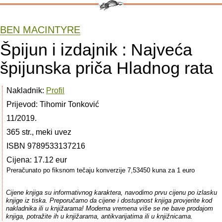
BEN MACINTYRE
Špijun i izdajnik : Najveća
špijunska priča Hladnog rata
Nakladnik:
Profil
Prijevod: Tihomir Tonković
11/2019.
365 str., meki uvez
ISBN 9789533137216
Cijena: 17.12 eur
Preračunato po fiksnom tečaju konverzije 7,53450 kuna za 1 euro
Cijene knjiga su informativnog karaktera, navodimo prvu cijenu po izlasku
knjige iz tiska. Preporučamo da cijene i dostupnost knjiga provjerite kod
nakladnika ili u knjižarama! Moderna vremena više se ne bave prodajom
knjiga, potražite ih u knjižarama, antikvarijatima ili u knjižnicama.