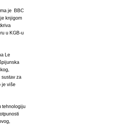
ojima je BBC
 je knjigom
kriva
jeru u KGB-u
na Le
 špijunska
skog,
 sustav za
 je više
 tehnologiju
potpunosti
 ovog,