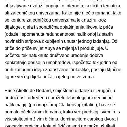
objavljivane uzduž i poprijeko interneta, različitih tematika,
ali zajedničkog univerzuma. Kako nije riječ o romanu, tako
se konture zajedničkog univerzuma tek naziru kroz
dijaloge, djela i sporadična objašjnjenja likova iz priča
(odatle i spomenuta redundantnost, nalik onoj iz starih
novinskih stripova okupljenih unutar jednog izdanja). Od
priče do priče svijet Xuya se mijenja i produbljuje. U
početku tek natuknuto društveno uređenje dobiva
konkretnije obrise, a umobrodovi, ispočetka tek jedna od
onih začudnih ideja znanstvene fantastike, postaju ključne
figure većeg dijela priča i cijelog univerzuma.
Priče Aliette de Bodard, smještene u daleku i Drugačiju
budućnost, određenu i prožetu tehnologijom neobično
nalik magiji (po onoj staroj Clarkeovoj krilatici), bave se
pomalo očekivanim temama, kako već predstoji svemiru s
višestoljetnim živim bićima, dominacijom carskog dvora i
kvocavim pretcima koje ni fizička smrt ne može ušutkati.