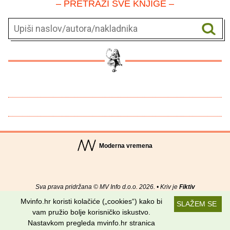
– PRETRAŽI SVE KNJIGE –
Moderna vremena
Sva prava pridržana © MV Info d.o.o. 2026. • Kriv je
Fiktiv
Mvinfo.hr koristi kolačiće („cookies“) kako bi
SLAŽEM SE
O nama
•
Pomoć
•
Uvjeti korištenja
•
RSS kanali
vam pružio bolje korisničko iskustvo.
Nastavkom pregleda mvinfo.hr stranica
Potraži nas na: