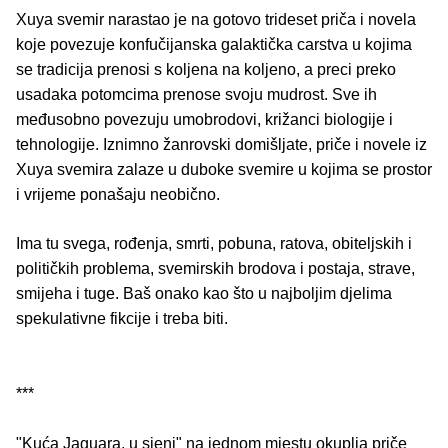
Xuya svemir narastao je na gotovo trideset priča i novela
koje povezuje konfučijanska galaktička carstva u kojima
se tradicija prenosi s koljena na koljeno, a preci preko
usadaka potomcima prenose svoju mudrost. Sve ih
međusobno povezuju umobrodovi, križanci biologije i
tehnologije. Iznimno žanrovski domišljate, priče i novele iz
Xuya svemira zalaze u duboke svemire u kojima se prostor
i vrijeme ponašaju neobično.
Ima tu svega, rođenja, smrti, pobuna, ratova, obiteljskih i
političkih problema, svemirskih brodova i postaja, strave,
smijeha i tuge. Baš onako kao što u najboljim djelima
spekulativne fikcije i treba biti.
***
"Kuća Jaguara, u sjeni" na jednom mjestu okuplja priče