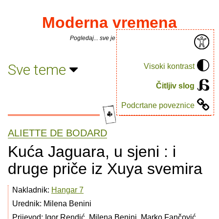
Moderna vremena
Pogledaj... sve je puno knjiga.
Sve teme
Visoki kontrast
Čitljiv slog
Podcrtane poveznice
ALIETTE DE BODARD
Kuća Jaguara, u sjeni : i
druge priče iz Xuya svemira
Nakladnik:
Hangar 7
Urednik: Milena Benini
Prijevod: Igor Rendić, Milena Benini, Marko Fančović