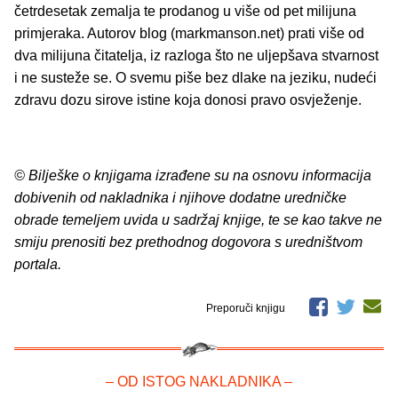
četrdesetak zemalja te prodanog u više od pet milijuna
primjeraka. Autorov blog (markmanson.net) prati više od
dva milijuna čitatelja, iz razloga što ne uljepšava stvarnost
i ne susteže se. O svemu piše bez dlake na jeziku, nudeći
zdravu dozu sirove istine koja donosi pravo osvježenje.
© Bilješke o knjigama izrađene su na osnovu informacija
dobivenih od nakladnika i njihove dodatne uredničke
obrade temeljem uvida u sadržaj knjige, te se kao takve ne
smiju prenositi bez prethodnog dogovora s uredništvom
portala.
Preporuči knjigu
– OD ISTOG NAKLADNIKA –