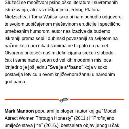
Služeći se mnoštvom psihološke literature i suvremenih
istraživanja, ali i razmišljanjima jednog Platona,
Nietzschea i Toma Waitsa kako bi nam ponudio odgovore,
te svojom uobičajenom mješavinom erudicije i specifično
urnebesnim humorom, autor nas izaziva da budemo
iskreniji prema sebi i dubinski povezaniji sa svijetom na
načine koji nam nikad samima ne bi palo na pamet.
Otvoreno prkoseći našim definicijama sreće i slobode –
čak i same nade, jedan od velikih modernih mislioca
iznjedrio je još jednu "
Sve je s**bano
" koja visoko
postavlja letvicu u ovom književnom žanru u narednim
godinama.
Mark Manson
popularni je bloger i autor knjiga "Model:
Attract Women Through Honesty" (2011.) i "Profinjeno
umijeće stava j**e" (2016.), bestselera objavljenog u čak