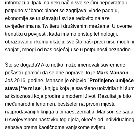
informacija. Ipak, na neki način sve se čini nepovratno i
potpuno s**bano: planet se zagrijava, vlade padaju,
ekonomije se urušavaju i svi se redovito nalaze
uvrijeđenima na Twitteru i društvenim mrežama. U ovome
trenutku u povijesti, kada imamo pristup tehnologiji,
obrazovanju i komunikaciji, sve što naši preci nisu mogli ni
sanjati, mnogi od nas osjećaju se u potpunosti beznadno.
Što se događa? Ako netko može imenovati suvremene
pošasti i pomoći da se one poprave, to je
Mark Manson
.
Još 2016. godine, Manson je objavio "
Profinjeno umijeće
stava j**e mi se
", knjigu koja je savršeno uokvirila tihi šum
anksioznosti koja prodire u moderni život. Rezultat je bilo
međunarodni fenomen, bestseler na prvom mjestu
najprodavanijih knjiga u trinaest zemalja. Manson se sada,
u svojevrsnom nastavku tog djela, okreće od individualnog
sebstva prema kaotičnome vanjskome svijetu.