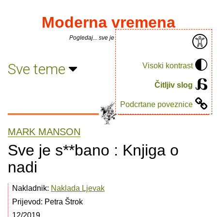
Moderna vremena
Pogledaj... sve je puno knjiga.
Sve teme
Visoki kontrast
Čitljiv slog
Podcrtane poveznice
MARK MANSON
Sve je s**bano : Knjiga o
nadi
Nakladnik:
Naklada Ljevak
Prijevod: Petra Štrok
12/2019.