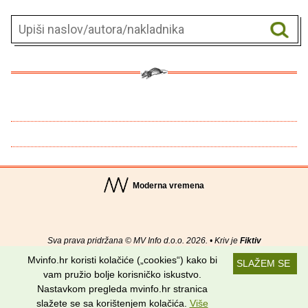
Moderna vremena
Sva prava pridržana © MV Info d.o.o. 2026. • Kriv je
Fiktiv
Mvinfo.hr koristi kolačiće („cookies“) kako bi
SLAŽEM SE
O nama
•
Pomoć
•
Uvjeti korištenja
•
RSS kanali
vam pružio bolje korisničko iskustvo.
Nastavkom pregleda mvinfo.hr stranica
Potraži nas na:
slažete se sa korištenjem kolačića.
Više