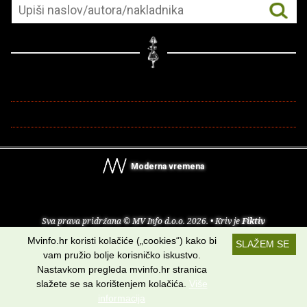
Moderna vremena
Sva prava pridržana © MV Info d.o.o. 2026. • Kriv je
Fiktiv
Mvinfo.hr koristi kolačiće („cookies“) kako bi
SLAŽEM SE
O nama
•
Pomoć
•
Uvjeti korištenja
•
RSS kanali
vam pružio bolje korisničko iskustvo.
Nastavkom pregleda mvinfo.hr stranica
Potraži nas na:
slažete se sa korištenjem kolačića.
Više
informacija