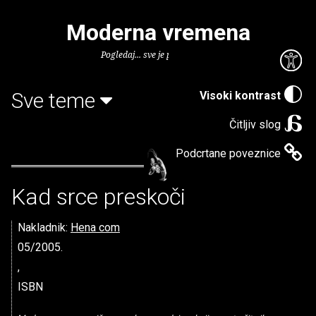
Moderna vremena
Pogledaj... sve je puno knjiga.
Sve teme
Visoki kontrast
Čitljiv slog
Podcrtane poveznice
Kad srce preskoči
Nakladnik:
Hena com
05/2005.
,
ISBN