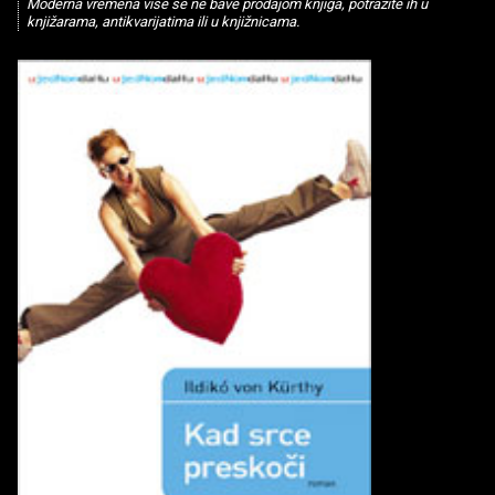
Moderna vremena više se ne bave prodajom knjiga, potražite ih u
knjižarama, antikvarijatima ili u knjižnicama.