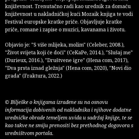
književnost. Trenutačno radi kao urednik za domaću
književnost u nakladničkoj kući Mozaik knjiga te vodi
Festival europske kratke priče. Objavljuje kratke
priče, romane i zapise o muzici, kavanama i životu.
Objavio je: "S više mlijeka, molim" (Celeber, 2008.),
"Život svijeta koji će doći" (CeKaPe, 2014.), "Slušaj me"
(Durieux, 2016.), "Društvene igre" (Hena com, 2017),
"Dva prsta iznad gležnja" (Hena com, 2020), "Novi dio
grada" (Fraktura, 2022.)
© Bilješke o knjigama izrađene su na osnovu
informacija dobivenih od nakladnika i njihove dodatne
uredničke obrade temeljem uvida u sadržaj knjige, te se
kao takve ne smiju prenositi bez prethodnog dogovora s
uredništvom portala.