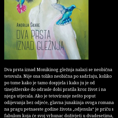
Dva prsta iznad Monikinog gležnja nalazi se neobična
tetovaža. Nije ona toliko neobična po sadržaju, koliko
po tome kako je tamo dospjela i kako ju je od
tinejdžerske do odrasle dobi pratila kroz život i na
njega utjecala. Ako je tetoviranje nešto poput
odijevanja bez odjeće, glavna junakinja ovoga romana
na pragu petnaeste godine života „odjenula“ je priču s
fabulom koja će svoj vrhunac doživjeti u dvadesetima,