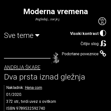
Moderna vremena
Pogledaj... sve je puno knjiga.
Sve teme
Visoki kontrast
Čitljiv slog
Podcrtane poveznice
ANDRIJA ŠKARE
Dva prsta iznad gležnja
Nakladnik:
Hena com
01/2020.
372 str., tvrdi uvez s ovitkom
ISBN 9789532592740