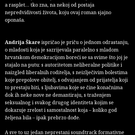
a rasplet… tko zna, na nekoj od postaja
nepredvidivosti života, koju ovaj roman sjajno
oponaša.
Andrija Škare
ispričao je priču o jednom odrastanju,
o mladosti koja je sazrijevala paralelno s mladom
hrvatskom demokracijom boreći se sa svime što joj je
stajalo na putu: s autoritetom neliberalne politike i
naizgled liberalnih roditelja, s neizlječivim bolestima
koje prepolove obitelj, s odvajanjem od prijatelja koji
to prestaju biti, s ljubavima koje se čine konačnima
dok ih neke nove ne demantiraju, s traženjem
seksualnog i svakog drugog identiteta kojim se
dokazuje zrelost i samostalnost koja – koliko god
željena bila – ipak prebrzo dođe.
A sve to uz jedan neprestani soundtrack formativne