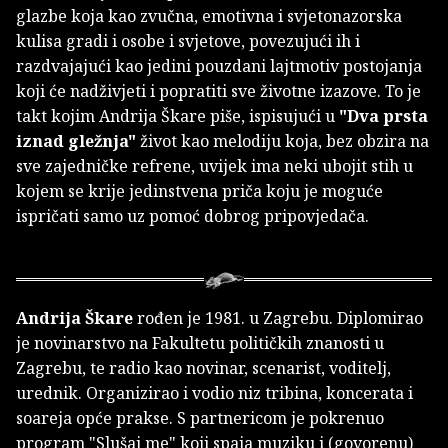
glazbe koja kao zvučna, emotivna i svjetonazorska
kulisa gradi i osobe i svjetove, povezujući ih i
razdvajajući kao jedini pouzdani lajtmotiv postojanja
koji će nadživjeti i popratiti sve životne izazove. To je
takt kojim Andrija Škare piše, ispisujući u
"Dva prsta
iznad gležnja"
život kao melodiju koja, bez obzira na
sve zajedničke refrene, uvijek ima neki ubojit stih u
kojem se krije jedinstvena priča koju je moguće
ispričati samo uz pomoć dobrog pripovjedača.
Andrija Škare
rođen je 1981. u Zagrebu. Diplomirao
je novinarstvo na Fakultetu političkih znanosti u
Zagrebu, te radio kao novinar, scenarist, voditelj,
urednik. Organizirao i vodio niz tribina, koncerata i
soareja opće prakse. S partnericom je pokrenuo
program "Slušaj me" koji spaja muziku i (govorenu)