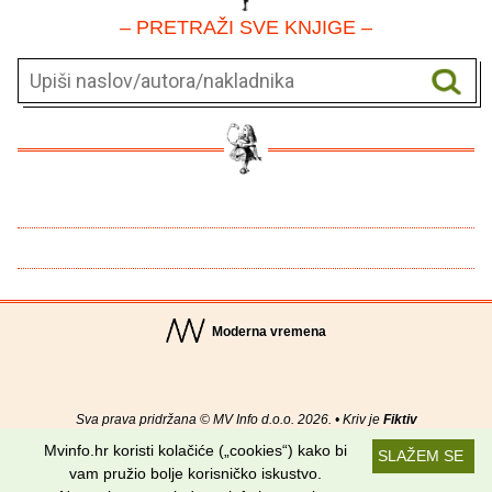
– PRETRAŽI SVE KNJIGE –
Moderna vremena
Sva prava pridržana © MV Info d.o.o. 2026. • Kriv je
Fiktiv
Mvinfo.hr koristi kolačiće („cookies“) kako bi
SLAŽEM SE
O nama
•
Pomoć
•
Uvjeti korištenja
•
RSS kanali
vam pružio bolje korisničko iskustvo.