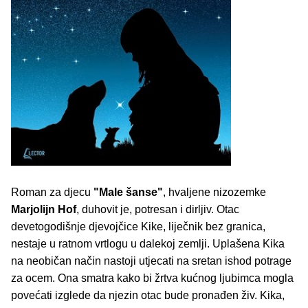
Roman za djecu
"Male šanse"
, hvaljene nizozemke
Marjolijn Hof
, duhovit je, potresan i dirljiv. Otac
devetogodišnje djevojčice Kike, liječnik bez granica,
nestaje u ratnom vrtlogu u dalekoj zemlji. Uplašena Kika
na neobičan način nastoji utjecati na sretan ishod potrage
za ocem. Ona smatra kako bi žrtva kućnog ljubimca mogla
povećati izglede da njezin otac bude pronađen živ. Kika,