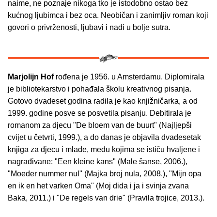
naime, ne poznaje nikoga tko je istodobno ostao bez
kućnog ljubimca i bez oca. Neobičan i zanimljiv roman koji
govori o privrženosti, ljubavi i nadi u bolje sutra.
Marjolijn Hof
rođena je 1956. u Amsterdamu. Diplomirala
je bibliotekarstvo i pohađala školu kreativnog pisanja.
Gotovo dvadeset godina radila je kao knjižničarka, a od
1999. godine posve se posvetila pisanju. Debitirala je
romanom za djecu "De bloem van de buurt" (Najljepši
cvijet u četvrti, 1999.), a do danas je objavila dvadesetak
knjiga za djecu i mlade, među kojima se ističu hvaljene i
nagrađivane: "Een kleine kans" (Male šanse, 2006.),
"Moeder nummer nul" (Majka broj nula, 2008.), "Mijn opa
en ik en het varken Oma" (Moj dida i ja i svinja zvana
Baka, 2011.) i "De regels van drie" (Pravila trojice, 2013.).