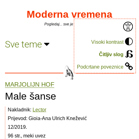
Moderna vremena
Pogledaj... sve je puno knjiga.
Sve teme
Visoki kontrast
Čitljiv slog
Podcrtane poveznice
MARJOLIJN HOF
Male šanse
Nakladnik:
Lector
Prijevod: Gioia-Ana Ulrich Knežević
12/2019.
96 str., meki uvez