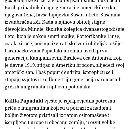
gospodarske krize, živi obitelj Kampanis: muž i očuh
Basil, pripadnik druge generacije američkih Grka,
njegova žena, bivša hipijevka Susan, i Leto, Susanina
izvanbračna kći. Kada u njihovu obitelj stigne
djevojčica Minnie, školska kolegica dvanaestogodišnje
Leto, koja je nakon smrti majke, Portorikanke Luise,
ostala siroče, počinju izvirati skriveni obiteljski ožiljci.
Flashbackovima Papadaki u roman uvodi prvu
generaciju Kampanisovih, Basilova oca Antonisa, koji
je davne 1919. stigao u Ameriku brodom, slijedeći svoj
američki san. I baš poput dendrita, isprepliću se i
stapaju svjetovi i sudbine triju generacija siromašnih
grčkih imigranata i njihovih potomaka.
Kallia Papadaki
vješto je ispripovjedila potresnu
priču o imigrantima koji su u potrazi za nadom i
boljim životom pristizali iz ratom osiromašene i
iscrpljene Europe u obećanu zemlju, u osvit velike