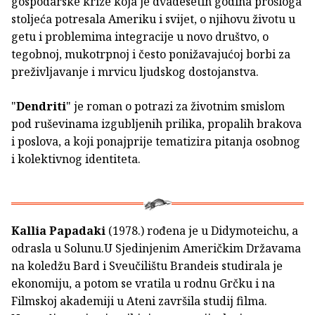
gospodarske krize koja je dvadesetih godina prošloga
stoljeća potresala Ameriku i svijet, o njihovu životu u
getu i problemima integracije u novo društvo, o
tegobnoj, mukotrpnoj i često ponižavajućoj borbi za
preživljavanje i mrvicu ljudskog dostojanstva.
"
Dendriti
" je roman o potrazi za životnim smislom
pod ruševinama izgubljenih prilika, propalih brakova
i poslova, a koji ponajprije tematizira pitanja osobnog
i kolektivnog identiteta.
Kallia Papadaki
(1978.) rođena je u Didymoteichu, a
odrasla u Solunu.U Sjedinjenim Američkim Državama
na koledžu Bard i Sveučilištu Brandeis studirala je
ekonomiju, a potom se vratila u rodnu Grčku i na
Filmskoj akademiji u Ateni završila studij filma.