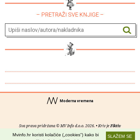
– PRETRAŽI SVE KNJIGE –
Moderna vremena
Sva prava pridržana © MV Info d.o.o. 2026. • Kriv je
Fiktiv
Mvinfo.hr koristi kolačiće („cookies“) kako bi
SLAŽEM SE
O nama
•
Pomoć
•
Uvjeti korištenja
•
RSS kanali