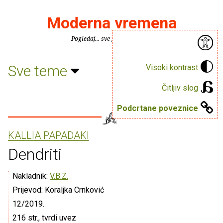
Moderna vremena
Pogledaj... sve je puno knjiga.
Sve teme
Visoki kontrast
Čitljiv slog
Podcrtane poveznice
KALLIA PAPADAKI
Dendriti
Nakladnik:
V.B.Z.
Prijevod: Koraljka Crnković
12/2019.
216 str., tvrdi uvez