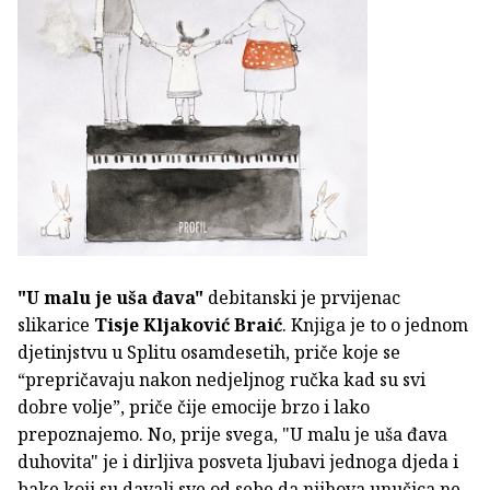
"U malu je uša đava"
debitanski je prvijenac
slikarice
Tisje Kljaković Braić
. Knjiga je to o jednom
djetinjstvu u Splitu osamdesetih, priče koje se
“prepričavaju nakon nedjeljnog ručka kad su svi
dobre volje”, priče čije emocije brzo i lako
prepoznajemo. No, prije svega, "U malu je uša đava
duhovita" je i dirljiva posveta ljubavi jednoga djeda i
bake koji su davali sve od sebe da njihova unučica ne