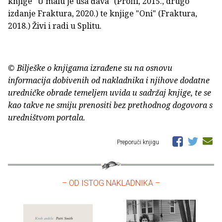
knjige "U malu je uša đava" (Profil, 2015., drugo
izdanje Fraktura, 2020.) te knjige "Oni" (Fraktura,
2018.) Živi i radi u Splitu.
© Bilješke o knjigama izrađene su na osnovu
informacija dobivenih od nakladnika i njihove dodatne
uredničke obrade temeljem uvida u sadržaj knjige, te se
kao takve ne smiju prenositi bez prethodnog dogovora s
uredništvom portala.
Preporuči knjigu
– OD ISTOG NAKLADNIKA –