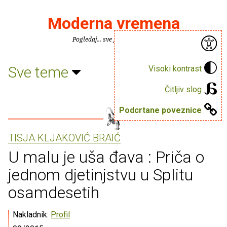
Moderna vremena
Pogledaj... sve je puno knjiga.
Sve teme
Visoki kontrast
Čitljiv slog
Podcrtane poveznice
TISJA KLJAKOVIĆ BRAIĆ
U malu je uša đava : Priča o
jednom djetinjstvu u Splitu
osamdesetih
Nakladnik:
Profil