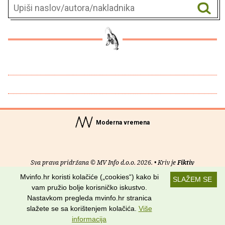
Moderna vremena
Sva prava pridržana © MV Info d.o.o. 2026. • Kriv je
Fiktiv
Mvinfo.hr koristi kolačiće („cookies“) kako bi
SLAŽEM SE
O nama
•
Pomoć
•
Uvjeti korištenja
•
RSS kanali
vam pružio bolje korisničko iskustvo.
Nastavkom pregleda mvinfo.hr stranica
Potraži nas na:
slažete se sa korištenjem kolačića.
Više
informacija