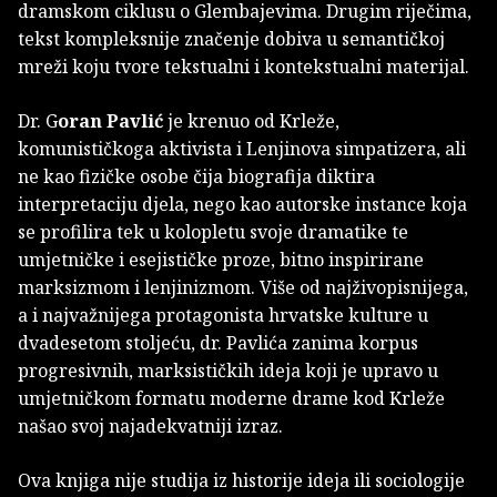
dramskom ciklusu o Glembajevima. Drugim riječima,
tekst kompleksnije značenje dobiva u semantičkoj
mreži koju tvore tekstualni i kontekstualni materijal.
Dr. G
oran Pavlić
je krenuo od Krleže,
komunističkoga aktivista i Lenjinova simpatizera, ali
ne kao fizičke osobe čija biografija diktira
interpretaciju djela, nego kao autorske instance koja
se profilira tek u kolopletu svoje dramatike te
umjetničke i esejističke proze, bitno inspirirane
marksizmom i lenjinizmom. Više od najživopisnijega,
a i najvažnijega protagonista hrvatske kulture u
dvadesetom stoljeću, dr. Pavlića zanima korpus
progresivnih, marksističkih ideja koji je upravo u
umjetničkom formatu moderne drame kod Krleže
našao svoj najadekvatniji izraz.
Ova knjiga nije studija iz historije ideja ili sociologije