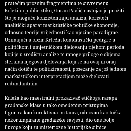
pratećim proznim fragmentima te suvremenu
Krležinu publicistiku, Goran Pavlić nastojao je pružiti
što je moguće konzistentniju analizu, koristeći
analitički aparat marksističke političke ekonomije,
odnosno teorije vrijednosti kao njezine paradigme.
Uzimajući u obzir Krležin komunistički pedigre u
političkom i umjetničkom djelovanju tijekom perioda
koji je u središtu analize te mnoge priloge o objema
sferama njegova djelovanja koji se na ovaj ili onaj
način dotiču te politiziranosti, posezanje za još jednom
marksističkom interpretacijom može djelovati
redundantnim.
Krleža kao maestralni prokazivač etičkoga rasapa
građanske klase u tako omeđenim pristupima
figurira kao korektivna instanca, odnosno kao točka
nekorumpirane građanske savjesti, dio one bolje
Europe koju su misteriozne historijske silnice