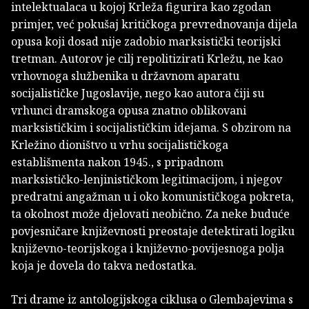
intelektualaca u kojoj Krleža figurira kao zgodan
primjer, već pokušaj kritičkoga prevrednovanja dijela
opusa koji dosad nije zadobio marksistički teorijski
tretman. Autorov je cilj repolitizirati Krležu, ne kao
vrhovnoga službenika u državnom aparatu
socijalističke Jugoslavije, nego kao autora čiji su
vrhunci dramskoga opusa znatno oblikovani
marksističkim i socijalističkim idejama. S obzirom na
Krležino dioništvo u vrhu socijalističkoga
establišmenta nakon 1945., s pripadnom
marksističko-lenjinističkom legitimacijom, i njegov
predratni angažman u i oko komunističkoga pokreta,
ta okolnost može djelovati neobično. Za neke buduće
povjesničare književnosti preostaje detektirati logiku
književno-teorijskoga i književno-povijesnoga polja
koja je dovela do takva nedostatka.
Tri drame iz antologijskoga ciklusa o Glembajevima s