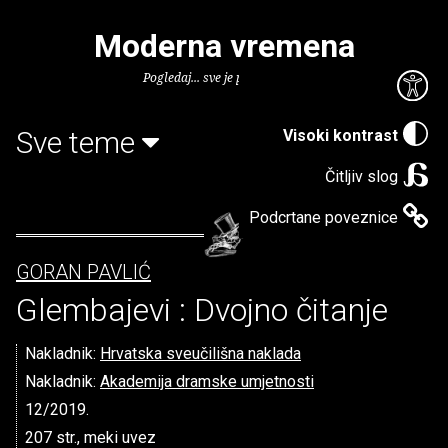
Moderna vremena
Pogledaj... sve je puno knjiga.
Sve teme
Visoki kontrast
Čitljiv slog
Podcrtane poveznice
GORAN PAVLIĆ
Glembajevi : Dvojno čitanje
Nakladnik:
Hrvatska sveučilišna naklada
Nakladnik:
Akademija dramske umjetnosti
12/2019.
207 str., meki uvez