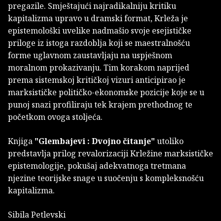
pregazile. Smještajući najradikalniju kritiku
kapitalizma upravo u dramski format, Krleža je
epistemološki uvelike nadmašio svoje esejističke
priloge iz istoga razdoblja koji se maestralnošću
forme uglavnom zaustavljaju na uspješnom
moralnom prokazivanju. Tim korakom naprijed
prema sistemskoj kritičkoj vizuri anticipirao je
marksističke političko-ekonomske pozicije koje se u
punoj snazi profiliraju tek krajem prethodnog te
početkom ovoga stoljeća.
Knjiga
"Glembajevi : Dvojno čitanje"
utoliko
predstavlja prilog revalorizaciji Krležine marksističke
epistemologije, pokušaj adekvatnoga tretmana
njezine teorijske snage u suočenju s kompleksnošću
kapitalizma.
Sibila Petlevski