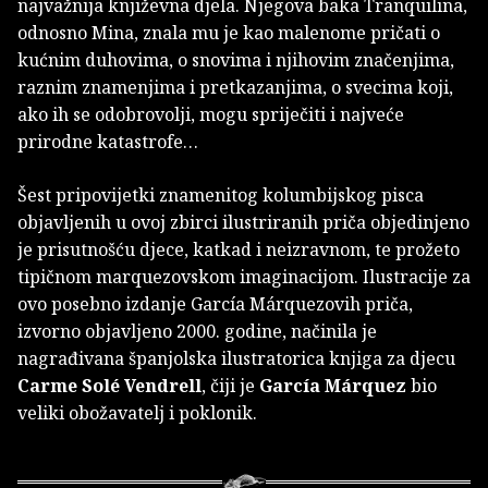
najvažnija književna djela. Njegova baka Tranquilina,
odnosno Mina, znala mu je kao malenome pričati o
kućnim duhovima, o snovima i njihovim značenjima,
raznim znamenjima i pretkazanjima, o svecima koji,
ako ih se odobrovolji, mogu spriječiti i najveće
prirodne katastrofe…
Šest pripovijetki znamenitog kolumbijskog pisca
objavljenih u ovoj zbirci ilustriranih priča objedinjeno
je prisutnošću djece, katkad i neizravnom, te prožeto
tipičnom marquezovskom imaginacijom. Ilustracije za
ovo posebno izdanje García Márquezovih priča,
izvorno objavljeno 2000. godine, načinila je
nagrađivana španjolska ilustratorica knjiga za djecu
Carme Solé Vendrell
, čiji je
García Márquez
bio
veliki obožavatelj i poklonik.