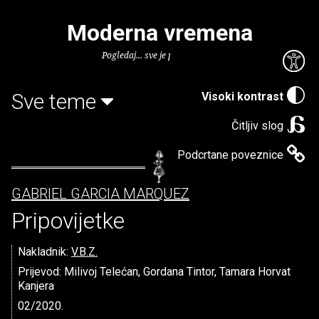
Moderna vremena
Pogledaj... sve je puno knjiga.
Sve teme
Visoki kontrast
Čitljiv slog
Podcrtane poveznice
GABRIEL GARCIA MARQUEZ
Pripovijetke
Nakladnik:
V.B.Z.
Prijevod: Milivoj Telećan, Gordana Tintor, Tamara Horvat
Kanjera
02/2020.