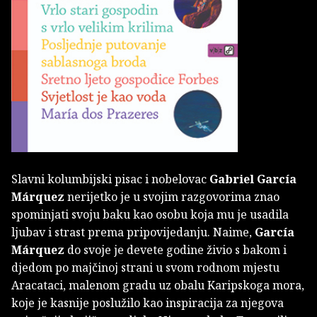
Slavni kolumbijski pisac i nobelovac
Gabriel García
Márquez
nerijetko je u svojim razgovorima znao
spominjati svoju baku kao osobu koja mu je usadila
ljubav i strast prema pripovijedanju. Naime,
García
Márquez
do svoje je devete godine živio s bakom i
djedom po majčinoj strani u svom rodnom mjestu
Aracataci, malenom gradu uz obalu Karipskoga mora,
koje je kasnije poslužilo kao inspiracija za njegova