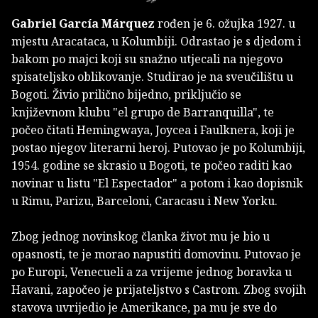
Gabriel García Márquez
rođen je 6. ožujka 1927. u
mjestu Aracataca, u Kolumbiji. Odrastao je s djedom i
bakom po majci koji su snažno utjecali na njegovo
spisateljsko oblikovanje. Studirao je na sveučilištu u
Bogoti. Živio prilično bijedno, priključio se
književnom klubu "el grupo de Barranquilla", te
počeo čitati Hemingwaya, Joycea i Faulknera, koji je
postao njegov literarni heroj. Putovao je po Kolumbiji,
1954. godine se skrasio u Bogoti, te počeo raditi kao
novinar u listu "El Espectador" a potom i kao dopisnik
u Rimu, Parizu, Barceloni, Caracasu i New Yorku.
Zbog jednog novinskog članka život mu je bio u
opasnosti, te je morao napustiti domovinu. Putovao je
po Europi, Venecueli a za vrijeme jednog boravka u
Havani, započeo je prijateljstvo s Castrom. Zbog svojih
stavova uvrijedio je Amerikance, pa mu je sve do