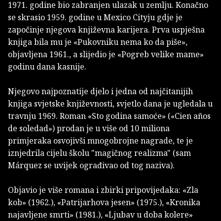
1971. godine bio zabranjen ulazak u zemlju. Konačno
se skrasio 1959. godine u Mexico Cityju gdje je
započinje njegova književna karijera. Prva uspješna
knjiga bila mu je «Pukovniku nema ko da piše»,
objavljena 1961., a slijedio je «Pogreb velike mame»
godinu dana kasnije.
Njegovo najpoznatije djelo i jedna od najčitanijih
knjiga svjetske književnosti, svjetlo dana je ugledala u
travnju 1969. Roman «Sto godina samoće» («Cien años
de soledad») prodan je u više od 10 miliona
primjeraka osvojivši mnogobrojne nagrade, te je
iznjedrila cijelu školu "magičnog realizma" (sam
Márquez se uvijek ograđivao od tog naziva).
Objavio je više romana i zbirki pripovijedaka: «Zla
kob» (1962.), «Patrijarhova jesen» (1975.), «Kronika
najavljene smrti» (1981.), «Ljubav u doba kolere»