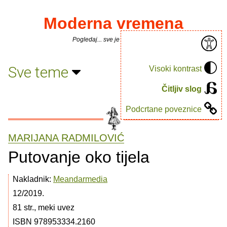
Moderna vremena
Pogledaj... sve je puno knjiga.
Sve teme
Visoki kontrast
Čitljiv slog
Podcrtane poveznice
MARIJANA RADMILOVIĆ
Putovanje oko tijela
Nakladnik:
Meandarmedia
12/2019.
81 str., meki uvez
ISBN 978953334.2160