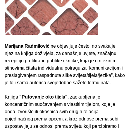
Marijana Radmilović
ne objavljuje često, no svaka je
njezina knjiga doživjela, za današnje uvjete, značajnu
recepciju profilirane publike i kritike, koja je u njezinim
stihovima čitala individualnu potragu za “komunikacijom i
preslagivanjem raspadnute slike svijeta/tijela/jezika”, kako
je to i sama autorica svojedobno sažeto formulirala.
Knjiga
"Putovanje oko tijela"
, zaokupljena je
koncentričnim suočavanjem s vlastitim tijelom, koje je
onda izvorište ili okosnica svih drugih relacija
pojedinačnog prema općem, a kroz odnose prema sebi,
uspostavljaju se odnosi prema svijetu koji percipiramo i