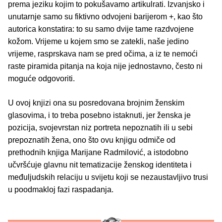
prema jeziku kojim to pokušavamo artikulrati. Izvanjsko i
unutarnje samo su fiktivno odvojeni barijerom +, kao što
autorica konstatira: to su samo dvije tame razdvojene
kožom. Vrijeme u kojem smo se zatekli, naše jedino
vrijeme, rasprskava nam se pred očima, a iz te nemoći
raste piramida pitanja na koja nije jednostavno, često ni
moguće odgovoriti.
U ovoj knjizi ona su posredovana brojnim ženskim
glasovima, i to treba posebno istaknuti, jer ženska je
pozicija, svojevrstan niz portreta nepoznatih ili u sebi
prepoznatih žena, ono što ovu knjigu odmiče od
prethodnih knjiga Marijane Radmilović, a istodobno
učvršćuje glavnu nit tematizacije ženskog identiteta i
međuljudskih relaciju u svijetu koji se nezaustavljivo trusi
u poodmakloj fazi raspadanja.