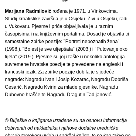
Marijana Radmilović
rođena je 1971. u Vinkovcima.
Studij kroatistike završila je u Osijeku. Živi u Osijeku, radi
u Vukovaru. Pjesme i priče objavljivala je u raznim
časopisima i na književnim portalima. Dosad je objavila tri
samostalne zbirke poezije: "Portreti nepoznatih žena"
(1998.), "Bolest je sve uljepšala" (2003.) i "Putovanje oko
tijela" (2019.). Pjesme su joj izašle u nekoliko antologija
suvremene hrvatske poezije te prevedene na engleski i
francuski jezik. Za zbirke poezije dobila je sljedeće
nagrade: Nagradu Ivan i Josip Kozarac, Nagradu Dobriša
Cesarić, Nagradu Kvirin za mlade pjesnike, Nagradu
Duhovno hrašće te Nagradu Dragutin Tadijanović.
© Bilješke o knjigama izrađene su na osnovu informacija
dobivenih od nakladnika i njihove dodatne uredničke
obrade temeljem uvida u sadržaj knjige, te se kao takve ne