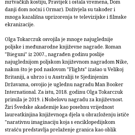
mrtvačkih kostiju, Pravijek i ostala vremena, Dom
danji dom noćni i Ormar). Doživjela su također i
mnoga kazališna uprizorenja te televizijske i filmske
ekranizacije.
Olga Tokarczuk osvojila je mnoge najuglednije
poljske i međunarodne književne nagrade. Roman
"Bieguni" iz 2007., nagrađen godinu poslije
najuglednijom poljskom književnom nagradom Nike,
nakon što je pod naslovom "Flights" izašao u Velikoj
Britaniji, a ubrzo i u Australiji te Sjedinjenim
Državama, osvojio je uglednu nagradu Man Booker
International. Za istu, 2018. godinu Olga Tokarczuk
primila je 2019. i Nobelovu nagradu za književnost.
Žiri Švedske akademije kao posebnu vrijednost
laureatkinjina književnoga djela u obrazloženju ističe
"narativnu imaginaciju koja s enciklopedijskom
strašću predstavlja prelaženje granica kao oblik