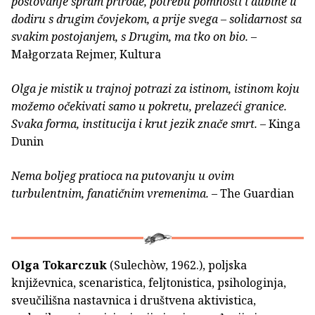
poštovanje spram prirode, potrebu pomnosti i dubine u
dodiru s drugim čovjekom, a prije svega – solidarnost sa
svakim postojanjem, s Drugim, ma tko on bio.
–
Małgorzata Rejmer, Kultura
Olga je mistik u trajnoj potrazi za istinom, istinom koju
možemo očekivati samo u pokretu, prelazeći granice.
Svaka forma, institucija i krut jezik znače smrt.
– Kinga
Dunin
Nema boljeg pratioca na putovanju u ovim
turbulentnim, fanatičnim vremenima.
– The Guardian
Olga Tokarczuk
(Sulechòw, 1962.), poljska
književnica, scenaristica, feljtonistica, psihologinja,
sveučilišna nastavnica i društvena aktivistica,