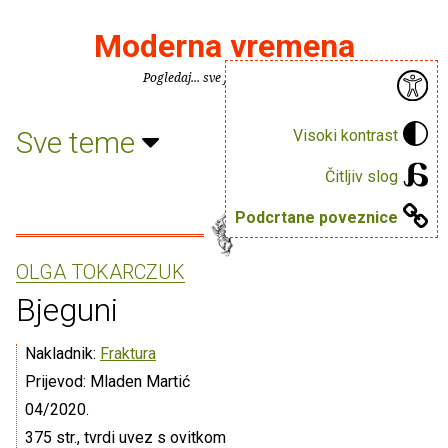
Moderna vremena
Pogledaj... sve je puno knjiga.
Sve teme
Visoki kontrast
Čitljiv slog
Podcrtane poveznice
OLGA TOKARCZUK
Bjeguni
Nakladnik:
Fraktura
Prijevod: Mladen Martić
04/2020.
375 str., tvrdi uvez s ovitkom