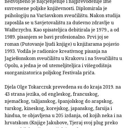
nedvojbeno je najcjenjenije i najprevođenije ime
suvremene poljske književnosti. Diplomirala je
psihologiju na Varšavskom sveučilištu. Nakon studija
zaposlila se u Savjetovalištu za duševno zdravlje u
Wałbrzychu. Kao spisateljica debitirala je 1979., a od
1989. pisanjem se bavi profesionalno. Prvi joj se
roman (Putovanje ljudi knjige) u knjižarama pojavio
1993. Vodila je radionice kreativnog pisanja na
Jagiełłonskom sveučilištu u Krakovu i na Sveučilištu u
Opolu, a jedna je od utemeljiteljica i višegodišnja
suorganizatorica poljskog Festivala priča.
Djela Olge Tokarczuk prevedena su do kraja 2019. na
43 strana jezika, od engleskog, francuskog,
njemačkog, talijanskog, španjolskog do arapskog,
turskog, kineskog, korejskog, japanskog, farsija i
hindua, te objavljena u 205 izdanja, od kojih neka i na
hrvatskom (Knjige Jakubove, Tjeraj svoj plug preko