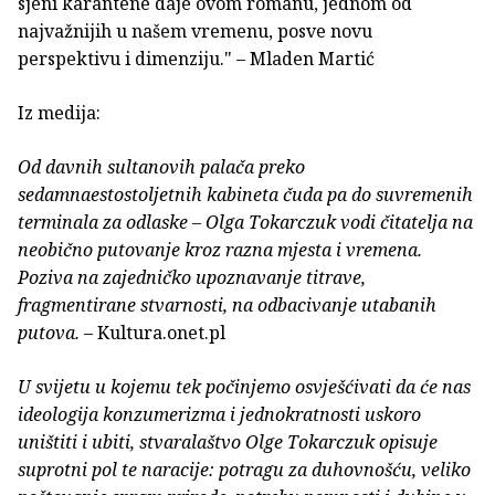
sjeni karantene daje ovom romanu, jednom od
najvažnijih u našem vremenu, posve novu
perspektivu i dimenziju." – Mladen Martić
Iz medija:
Od davnih sultanovih palača preko
sedamnaestostoljetnih kabineta čuda pa do suvremenih
terminala za odlaske – Olga Tokarczuk vodi čitatelja na
neobično putovanje kroz razna mjesta i vremena.
Poziva na zajedničko upoznavanje titrave,
fragmentirane stvarnosti, na odbacivanje utabanih
putova.
– Kultura.onet.pl
U svijetu u kojemu tek počinjemo osvješćivati da će nas
ideologija konzumerizma i jednokratnosti uskoro
uništiti i ubiti, stvaralaštvo Olge Tokarczuk opisuje
suprotni pol te naracije: potragu za duhovnošću, veliko