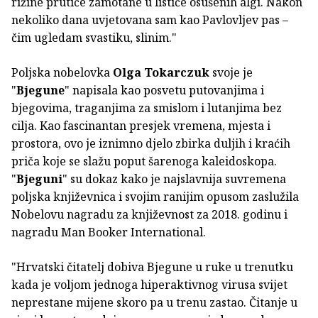
rižine prutiće zamotane u listiće osušenih algi. Nakon
nekoliko dana uvjetovana sam kao Pavlovljev pas –
čim ugledam svastiku, slinim."
Poljska nobelovka
Olga Tokarczuk
svoje je
"
Bjegune
" napisala kao posvetu putovanjima i
bjegovima, traganjima za smislom i lutanjima bez
cilja. Kao fascinantan presjek vremena, mjesta i
prostora, ovo je iznimno djelo zbirka duljih i kraćih
priča koje se slažu poput šarenoga kaleidoskopa.
"
Bjeguni
" su dokaz kako je najslavnija suvremena
poljska književnica i svojim ranijim opusom zaslužila
Nobelovu nagradu za književnost za 2018. godinu i
nagradu Man Booker International.
"Hrvatski čitatelj dobiva Bjegune u ruke u trenutku
kada je voljom jednoga hiperaktivnog virusa svijet
neprestane mijene skoro pa u trenu zastao. Čitanje u