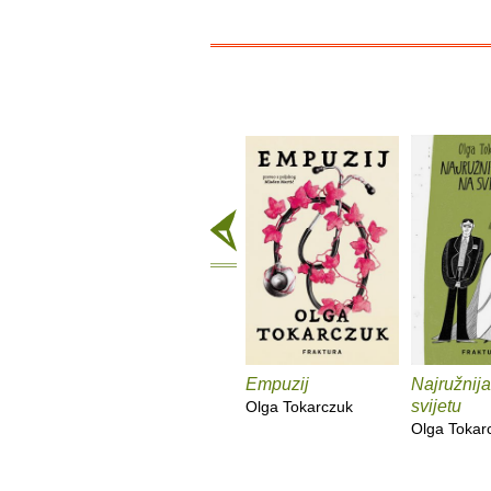
Empuzij
Najružnij
svijetu
Olga Tokarczuk
Olga Tokar