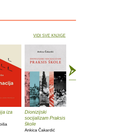
VIDI SVE KNJIGE
ja iza
Dionizijski
Grga Novak : Život i
Anatomij
socijalizam Praksis
djela
imperiju
škole
biša
Slobodan Prosperov
Davor Be
Ankica Čakardić
Novak