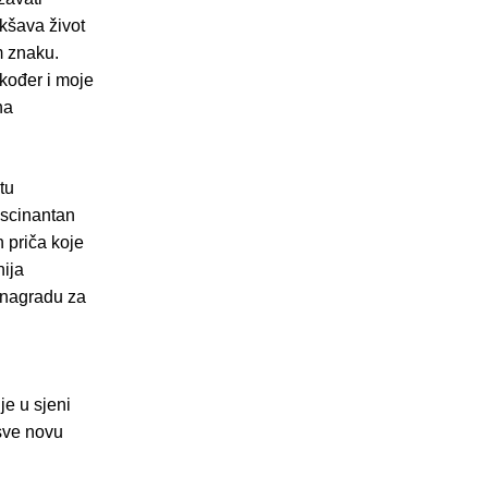
kšava život
m znaku.
akođer i moje
na
tu
ascinantan
h priča koje
nija
 nagradu za
je u sjeni
sve novu