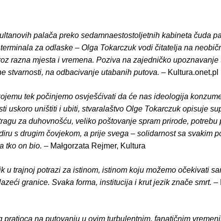
ultanovih palača preko sedamnaestostoljetnih kabineta čuda p
terminala za odlaske – Olga Tokarczuk vodi čitatelja na neobič
roz razna mjesta i vremena. Poziva na zajedničko upoznavanje t
ne stvarnosti, na odbacivanje utabanih putova.
– Kultura.onet.pl
 kojemu tek počinjemo osvješćivati da će nas ideologija konzume
ti uskoro uništiti i ubiti, stvaralaštvo Olge Tokarczuk opisuje sup
otragu za duhovnošću, veliko poštovanje spram prirode, potrebu 
diru s drugim čovjekom, a prije svega – solidarnost sa svakim p
 tko on bio.
– Małgorzata Rejmer, Kultura
ik u trajnoj potrazi za istinom, istinom koju možemo očekivati s
lazeći granice. Svaka forma, institucija i krut jezik znače smrt.
– 
 pratioca na putovanju u ovim turbulentnim, fanatičnim vremen