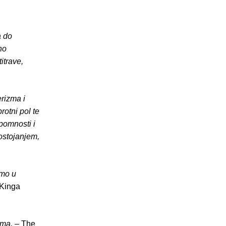
a do
no
itrave,
rizma i
rotni pol te
pomnosti i
ostojanjem,
amo u
Kinga
ima.
– The