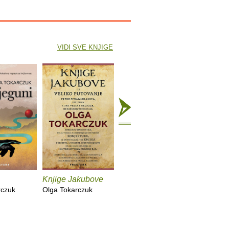
VIDI SVE KNJIGE
Knjige Jakubove
Tjeraj svoj plug
preko mrtvačkih
rczuk
Olga Tokarczuk
kostiju
Olga Tokarczuk