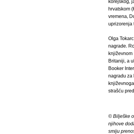
korejskog, j
hrvatskom (K
vremena, Do
uprizorenja t
Olga Tokarc
nagrade. Ro
književnom 
Britaniji, a
Booker Inter
nagradu za 
književnoga 
strašću pred
© Bilješke 
njihove dod
smiju preno