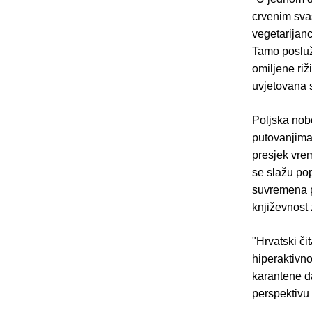
crvenim sva
vegetarijan
Tamo poslužu
omiljene riž
uvjetovana 
Poljska no
putovanjima 
presjek vrem
se slažu po
suvremena p
književnost
"Hrvatski či
hiperaktivno
karantene d
perspektivu 