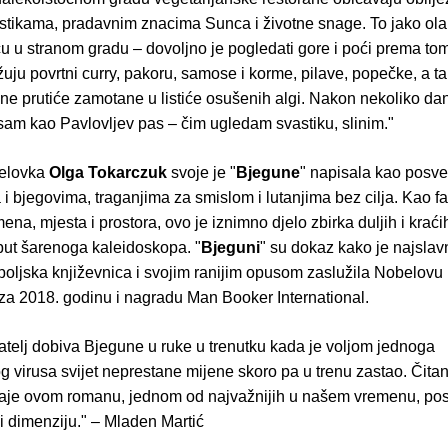
stikama, pradavnim znacima Sunca i životne snage. To jako ola
cu u stranom gradu – dovoljno je pogledati gore i poći prema to
ju povrtni curry, pakoru, samose i korme, pilave, popečke, a t
ine prutiće zamotane u listiće osušenih algi. Nakon nekoliko da
sam kao Pavlovljev pas – čim ugledam svastiku, slinim."
belovka
Olga Tokarczuk
svoje je "
Bjegune
" napisala kao posve
i bjegovima, traganjima za smislom i lutanjima bez cilja. Kao f
ena, mjesta i prostora, ovo je iznimno djelo zbirka duljih i kraći
put šarenoga kaleidoskopa. "
Bjeguni
" su dokaz kako je najslav
oljska književnica i svojim ranijim opusom zaslužila Nobelovu
 za 2018. godinu i nagradu Man Booker International.
tatelj dobiva Bjegune u ruke u trenutku kada je voljom jednoga
g virusa svijet neprestane mijene skoro pa u trenu zastao. Čitan
aje ovom romanu, jednom od najvažnijih u našem vremenu, po
i dimenziju." – Mladen Martić