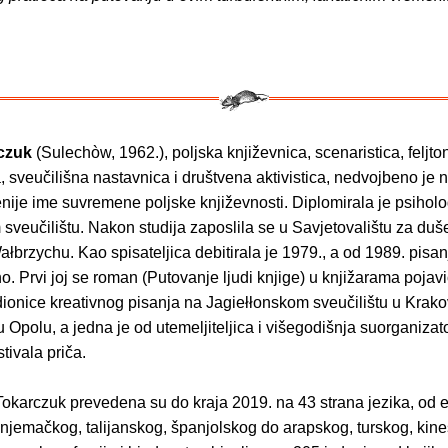
czuk
(Sulechòw, 1962.), poljska književnica, scenaristica, feljton
, sveučilišna nastavnica i društvena aktivistica, nedvojbeno je n
nije ime suvremene poljske književnosti. Diplomirala je psiholo
sveučilištu. Nakon studija zaposlila se u Savjetovalištu za du
ałbrzychu. Kao spisateljica debitirala je 1979., a od 1989. pisa
o. Prvi joj se roman (Putovanje ljudi knjige) u knjižarama pojav
dionice kreativnog pisanja na Jagiełłonskom sveučilištu u Krako
u Opolu, a jedna je od utemeljiteljica i višegodišnja suorganizat
tivala priča.
Tokarczuk prevedena su do kraja 2019. na 43 strana jezika, od 
 njemačkog, talijanskog, španjolskog do arapskog, turskog, kin