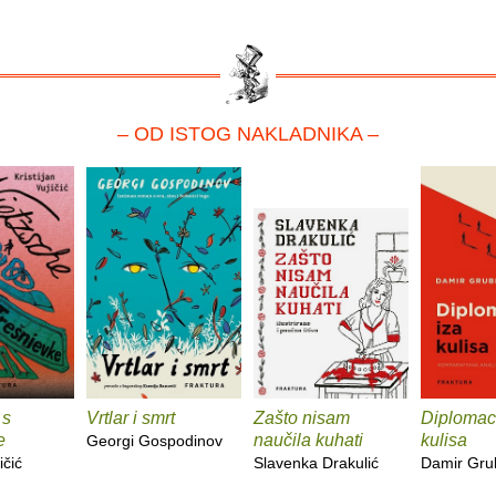
– OD ISTOG NAKLADNIKA –
 s
Vrtlar i smrt
Zašto nisam
Diplomaci
e
naučila kuhati
kulisa
Georgi Gospodinov
ičić
Slavenka Drakulić
Damir Gru