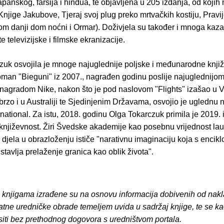
apanskog, farsija i hindua, te objavljena u 205 izdanja, od kojih 
njige Jakubove, Tjeraj svoj plug preko mrtvačkih kostiju, Pravij
m danji dom noćni i Ormar). Doživjela su također i mnoga kaza
e televizijske i filmske ekranizacije.
zuk osvojila je mnoge najuglednije poljske i međunarodne knji
man "Bieguni" iz 2007., nagrađen godinu poslije najuglednijo
nagradom Nike, nakon što je pod naslovom "Flights" izašao u V
 ubrzo i u Australiji te Sjedinjenim Državama, osvojio je ugledn
national. Za istu, 2018. godinu Olga Tokarczuk primila je 2019.
književnost. Žiri Švedske akademije kao posebnu vrijednost lau
djela u obrazloženju ističe "narativnu imaginaciju koja s encik
stavlja prelaženje granica kao oblik života".
o knjigama izrađene su na osnovu informacija dobivenih od nakl
atne uredničke obrade temeljem uvida u sadržaj knjige, te se ka
siti bez prethodnog dogovora s uredništvom portala.