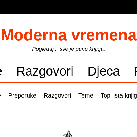
Moderna vremena
Pogledaj... sve je puno knjiga.
e
Razgovori
Djeca
e
Preporuke
Razgovori
Teme
Top lista knji