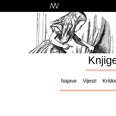
Knjig
Najave
Vijesti
Kritik