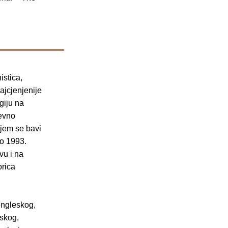
istica,
ajcjenjenije
giju na
ševno
njem se bavi
io 1993.
vu i na
orica
engleskog,
eskog,