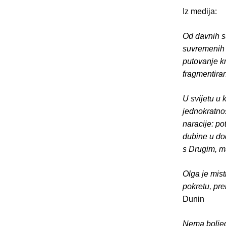
Iz medija:
Od davnih s
suvremenih 
putovanje k
fragmentira
U svijetu u
jednokratnos
naracije: p
dubine u do
s Drugim, ma
Olga je mist
pokretu, pre
Dunin
Nema boljeg