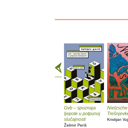
Gvb – spoznaja
Nietzsche
ljepote u potpunoj
Trešnjevk
slučajnosti
Kristijan Vuj
Želimir Periš