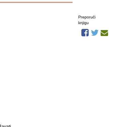
Preporuči
knjigu
žavati