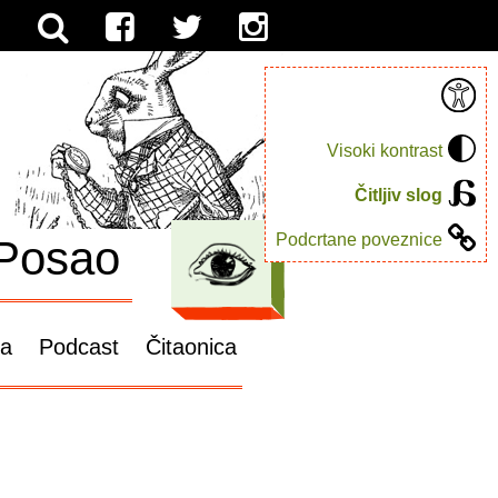
Visoki kontrast
Čitljiv slog
Podcrtane poveznice
Posao
ga
Podcast
Čitaonica