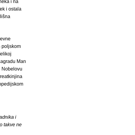
neka i na
ek i ostala
lišna
ževne
m poljskom
elikoj
u nagradu Man
 i Nobelovu
reatkinjina
lopedijskom
adnika i
o takve ne