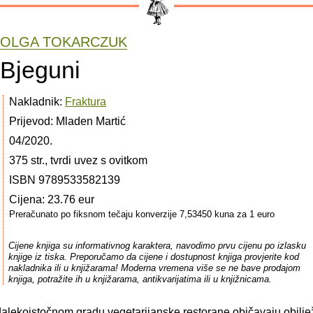
OLGA TOKARCZUK
Bjeguni
Nakladnik:
Fraktura
Prijevod: Mladen Martić
04/2020.
375 str., tvrdi uvez s ovitkom
ISBN 9789533582139
Cijena: 23.76 eur
Preračunato po fiksnom tečaju konverzije 7,53450 kuna za 1 euro
Cijene knjiga su informativnog karaktera, navodimo prvu cijenu po izlasku
knjige iz tiska. Preporučamo da cijene i dostupnost knjiga provjerite kod
nakladnika ili u knjižarama! Moderna vremena više se ne bave prodajom
knjiga, potražite ih u knjižarama, antikvarijatima ili u knjižnicama.
alekoistočnom gradu vegetarijanske restorane običavaju obilje