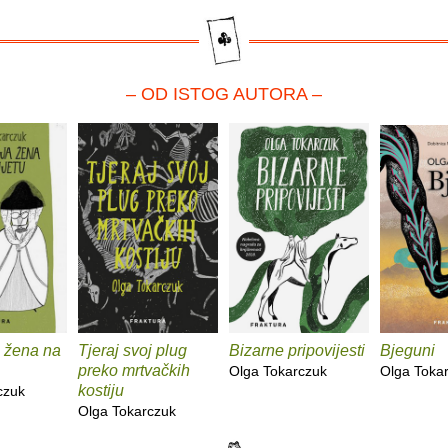
– OD ISTOG AUTORA –
a žena na
Tjeraj svoj plug
Bizarne pripovijesti
Bjeguni
preko mrtvačkih
Olga Tokarczuk
Olga Toka
kostiju
czuk
Olga Tokarczuk