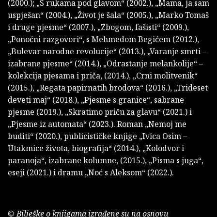
(2000.); „S rukama pod glavom“ (2002.), „Mama, ja sam
uspješan“ (2004.), „Život je šala“ (2005.), „Marko Tomaš
i druge pjesme“ (2007.), „Zbogom, fašisti“ (2009.),
„Ponoćni razgovori“, s Mehmedom Begićem (2012.),
„Bulevar narodne revolucije“ (2013.), „Varanje smrti –
izabrane pjesme“ (2014.), „Odrastanje melankolije“ –
kolekcija pjesama i priča, (2014.), „Crni molitvenik“
(2015.), „Regata papirnatih brodova“ (2016.), „Trideset
deveti maj“ (2018.), „Pjesme s granice“, sabrane
pjesme (2019.), „Skratimo priču za glavu“ (2021.) i
„Pjesme iz automata“ (2023.). Roman „Nemoj me
buditi“ (2020.), publicističke knjige „Ivica Osim –
Utakmice života, biografija“ (2014.), „Kolodvor i
paranoja“, izabrane kolumne, (2015.), „Pisma s juga“,
eseji (2021.) i dramu „Noć s Aleksom“ (2022.).
© Bilješke o knjigama izrađene su na osnovu