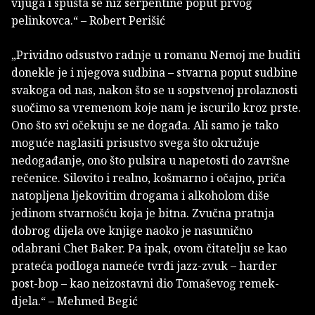
vijuga i spušta se niz serpentine poput prvog
pelinkovca.“ – Robert Perišić
„Prividno odsustvo radnje u romanu Nemoj me buditi
donekle je i njegova sudbina – stvarna poput sudbine
svakoga od nas, nakon što se u sopstvenoj prolaznosti
suočimo sa vremenom koje nam je iscurilo kroz prste.
Ono što svi očekuju se ne događa. Ali samo je tako
moguće naglasiti prisustvo svega što okružuje
nedogađanje, ono što pulsira u napetosti do završne
rečenice. Silovito i realno, košmarno i očajno, priča
natopljena ljekovitim drogama i alkoholom diše
jedinom stvarnošću koja je bitna. Zvučna pratnja
dobrog dijela ove knjige naoko je nasumično
odabrani Chet Baker. Pa ipak, ovom čitatelju se kao
prateća podloga nameće tvrđi jazz-zvuk – harder
post-bop – kao neizostavni dio Tomaševog remek-
djela.“ – Mehmed Begić