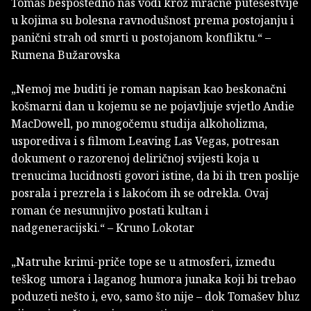
Tomaš bespoštedno nas vodi kroz mračne putešestvije
u kojima su bolesna ravnodušnost prema postojanju i
panični strah od smrti u postojanom konfliktu.“ –
Rumena Bužarovska
„Nemoj me buditi je roman napisan kao beskonačni
košmarni dan u kojemu se ne pojavljuje svjetlo Andie
MacDowell, po mnogočemu studija alkoholizma,
usporediva i s filmom Leaving Las Vegas, potresan
dokument o razorenoj deliričnoj svijesti koja u
trenucima lucidnosti govori istine, da bi ih tren poslije
posrala i prezrela i s lakoćom ih se odrekla. Ovaj
roman će nesumnjivo postati kultan i
nadgeneracijski.“ – Kruno Lokotar
„Natruhe krimi-priče tope se u atmosferi, između
teškog umora i laganog humora junaka koji bi trebao
poduzeti nešto i, evo, samo što nije – dok Tomašev bluz