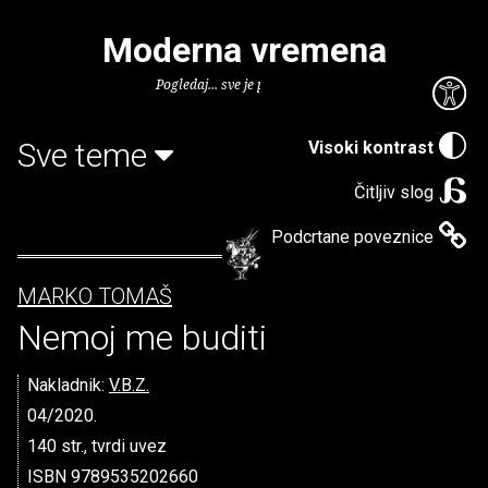
Moderna vremena
Pogledaj... sve je puno knjiga.
Sve teme
Visoki kontrast
Čitljiv slog
Podcrtane poveznice
MARKO TOMAŠ
Nemoj me buditi
Nakladnik:
V.B.Z.
04/2020.
140 str., tvrdi uvez
ISBN 9789535202660