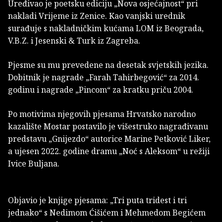
Uređivao je poetsku ediciju „Nova osjećajnost“ pri
nakladi Vrijeme iz Zenice. Kao vanjski urednik
surađuje s nakladničkim kućama LOM iz Beograda,
V.B.Z. i Jesenski & Turk iz Zagreba.
Pjesme su mu prevedene na desetak svjetskih jezika.
Dobitnik je nagrade „Farah Tahirbegović“ za 2014.
godinu i nagrade „Pincom“ za kratku priču 2004.
Po motivima njegovih pjesama Hrvatsko narodno
kazalište Mostar postavilo je višestruko nagrađivanu
predstavu „Gnijezdo“ autorice Marine Petković Liker,
a ujesen 2022. godine dramu „Noć s Aleksom“ u režiji
Ivice Buljana.
Objavio je knjige pjesama: „Tri puta tridest i tri
jednako“ s Nedimom Ćišićem i Mehmedom Begićem