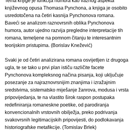
Tema knjige je funkcija humora kao važnog aspekta
književnog opusa Thomasa Pynchona, a knjiga je osobito
usredotočena na četiri kasnija Pynchonova romana.
Baveći se analizom raznovrsnih oblika Pynchonova
humora, autor ujedno razvija pregledne interpretacije tih
romana, temeljene na pomnom čitanju te interesantnim
teorijskim pristupima. (Borislav Knežević)
Svaki je od četiri analizirana romana osvijetljen iz drugoga
ugla, te se tako u prvi plan ističu različite facete
Pynchonova kompleksnog načina pisanja, koji uključuje
posezanje za najraznovrsnijim znanjima i izražajnim
sredstvima, sistematsko miješanje žanrova, modusa i vrsta
pripovijedanja, te na vlastito širok raspon postupaka
redefiniranja romaneskne poetike, od parodiranja
konvencionalnih vrstovnih obilježja, preko podrivanja
svakovrsnih legitimacijskih pripovijesti, do podlokavanja
historiografske metafikcije. (Tomislav Brlek)