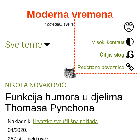
Moderna vremena
Pogledaj... sve je puno knjiga.
Sve teme
Visoki kontrast
Čitljiv slog
Podcrtane poveznice
NIKOLA NOVAKOVIĆ
Funkcija humora u djelima
Thomasa Pynchona
Nakladnik:
Hrvatska sveučilišna naklada
04/2020.
257 str., meki uvez