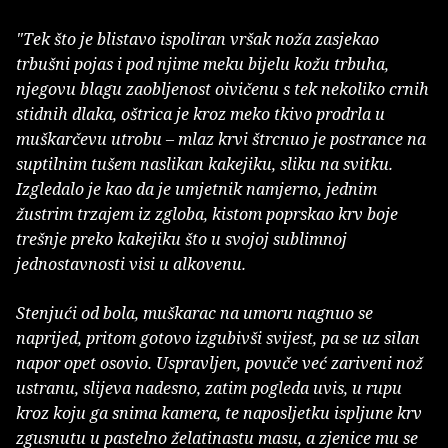
"Tek što je blistavo ispoliran vršak noža zasjekao
trbušni pojas i pod njime meku bijelu kožu trbuha,
njegovu blagu zaobljenost oivičenu s tek nekoliko crnih
stidnih dlaka, oštrica je kroz meko tkivo prodrla u
muškarčevu utrobu – mlaz krvi štrcnuo je postrance na
suptilnim tušem naslikan kakejiku, sliku na svitku.
Izgledalo je kao da je umjetnik namjerno, jednim
žustrim trzajem iz zgloba, kistom poprskao krv boje
trešnje preko kakejiku što u svojoj sublimnoj
jednostavnosti visi u alkovenu.
Stenjući od bola, muškarac na umoru nagnuo se
naprijed, pritom gotovo izgubivši svijest, pa se uz silan
napor opet osovio. Uspravljen, povuče već zariveni nož
ustranu, slijeva nadesno, zatim pogleda uvis, u rupu
kroz koju ga snima kamera, te naposljetku ispljune krv
zgusnutu u pastelno želatinastu masu, a zjenice mu se