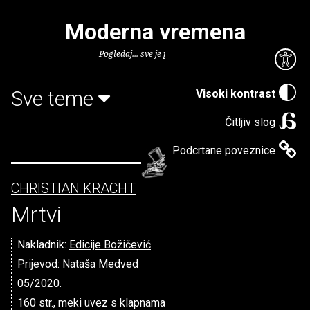
Moderna vremena
Pogledaj... sve je puno knjiga.
Sve teme
Visoki kontrast
Čitljiv slog
Podcrtane poveznice
CHRISTIAN KRACHT
Mrtvi
Nakladnik:
Edicije Božičević
Prijevod: Nataša Medved
05/2020.
160 str., meki uvez s klapnama