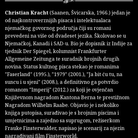
Christian Kracht
(Saanen, Švicarska, 1966.) jedan je
od najkontroverznijih pisaca i intelektualaca
njemačkog govornog područja čiji su romani
prevedeni na više od dvadeset jezika. Školovao se u
Njemačkoj, Kanadi i SAD-u. Bio je dopisnik iz Indije za
tjednik Der Spiegel, kolumnist Frankfurter
Allgemeine Zeitunga te suradnik brojnih drugih
novina. Status kultnog pisca stekao je romanima
"Faserland" (1995.), "1979" (2001.), "Ja bit ću tu, na
suncu i u sjeni" (2008.), a definitivno ga potvrdio
romanom "Imperij" (2012.) za koji je ovjenčan
Književnom nagradom Kantona Berna te prestižnom
Nagradom Wilhelm Raabe. Objavio je i nekoliko
knjiga putopisa, surađivao je s brojnim piscima i
umjetnicima a zajedno sa suprugom, režiserkom
Frauke Finsterwalder, napisao je scenarij za njezin
nagrađivani film Finsterworld.