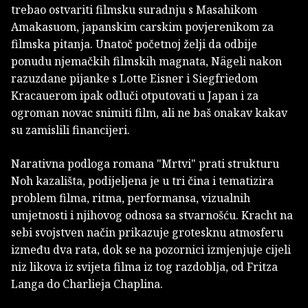
trebao ostvariti filmsku suradnju s Masahikom
Amakasuom, japanskim carskim povjerenikom za
filmska pitanja. Unatoč početnoj želji da odbije
ponudu njemačkih filmskih magnata, Nägeli nakon
razuzdane pijanke s Lotte Eisner i Siegfriedom
Kracauerom ipak odluči otputovati u Japan i za
ogroman novac snimiti film, ali ne baš onakav kakav
su zamislili financijeri.
Narativna podloga romana "Mrtvi" prati strukturu
Noh kazališta, podijeljena je u tri čina i tematizira
problem filma, ritma, performansa, vizualnih
umjetnosti i njihovog odnosa sa stvarnošću. Kracht na
sebi svojstven način prikazuje grotesknu atmosferu
između dva rata, dok se na pozornici izmjenjuje cijeli
niz likova iz svijeta filma iz tog razdoblja, od Fritza
Langa do Charlieja Chaplina.