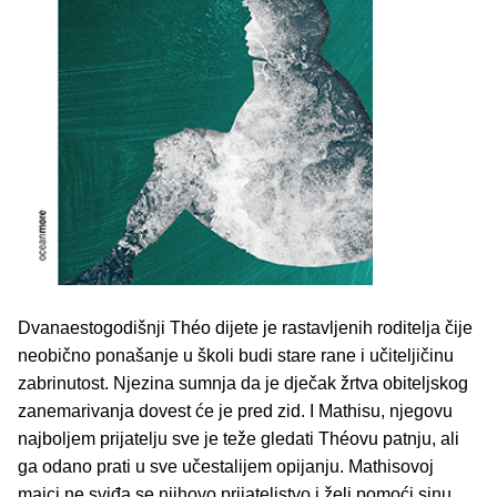
Dvanaestogodišnji Théo dijete je rastavljenih roditelja čije
neobično ponašanje u školi budi stare rane i učiteljičinu
zabrinutost. Njezina sumnja da je dječak žrtva obiteljskog
zanemarivanja dovest će je pred zid. I Mathisu, njegovu
najboljem prijatelju sve je teže gledati Théovu patnju, ali
ga odano prati u sve učestalijem opijanju. Mathisovoj
majci ne sviđa se njihovo prijateljstvo i želi pomoći sinu,