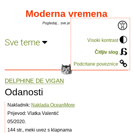
Moderna vremena
Pogledaj... sve je puno knjiga.
Sve teme
Visoki kontrast
Čitljiv slog
Podcrtane poveznice
DELPHINE DE VIGAN
Odanosti
Nakladnik:
Naklada OceanMore
Prijevod: Vlatka Valentić
05/2020.
144 str., meki uvez s klapnama