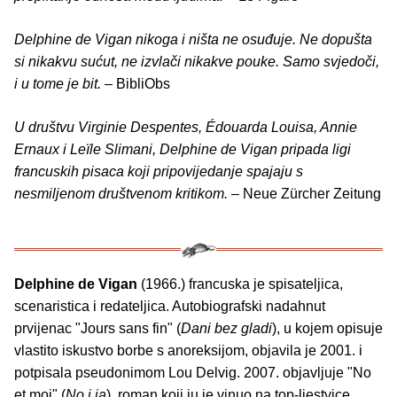
Delphine de Vigan nikoga i ništa ne osuđuje. Ne dopušta
si nikakvu sućut, ne izvlači nikakve pouke. Samo svjedoči,
i u tome je bit.
– BibliObs
U društvu Virginie Despentes, Édouarda Louisa, Annie
Ernaux i Leïle Slimani, Delphine de Vigan pripada ligi
francuskih pisaca koji pripovijedanje spajaju s
nesmiljenom društvenom kritikom.
– Neue Zürcher Zeitung
Delphine de Vigan
(1966.) francuska je spisateljica,
scenaristica i redateljica. Autobiografski nadahnut
prvijenac "Jours sans fin" (
Dani bez gladi
), u kojem opisuje
vlastito iskustvo borbe s anoreksijom, objavila je 2001. i
potpisala pseudonimom Lou Delvig. 2007. objavljuje "No
et moi" (
No i ja
), roman koji ju je vinuo na top-ljestvice