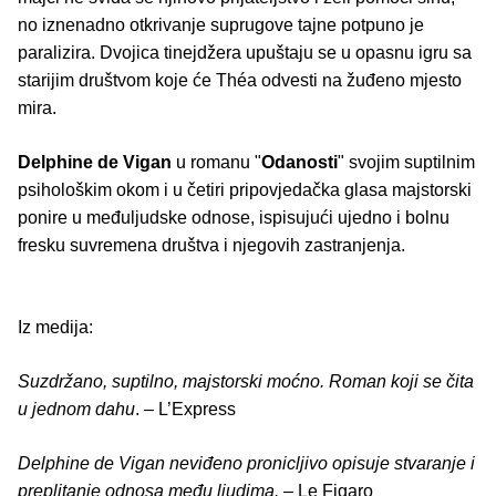
no iznenadno otkrivanje suprugove tajne potpuno je
paralizira. Dvojica tinejdžera upuštaju se u opasnu igru sa
starijim društvom koje će Théa odvesti na žuđeno mjesto
mira.
Delphine de Vigan
u romanu "
Odanosti
" svojim suptilnim
psihološkim okom i u četiri pripovjedačka glasa majstorski
ponire u međuljudske odnose, ispisujući ujedno i bolnu
fresku suvremena društva i njegovih zastranjenja.
Iz medija:
Suzdržano, suptilno, majstorski moćno. Roman koji se čita
u jednom dahu
. – L’Express
Delphine de Vigan neviđeno pronicljivo opisuje stvaranje i
preplitanje odnosa među ljudima.
– Le Figaro