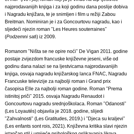
najprodavanijih knjiga i za koji godinu dana poslije dobiva
i Nagradu knjižara, te je snimljen i film u režiji Zabou
Breitman. Nominiran je i za Goncourtovu nagradu, kao i
sljedeći njezin roman "Les Heures souterraines"
(
Podzemni sat
i) iz 2009.
Romanom "Ništa se ne opire noći" De Vigan 2011. godine
postaje zvijezdom francuske književne jeseni, više od
godinu dana nalazi se na ljestvicama najprodavanijih
knjiga, osvaja nagradu knjižarskog lanca FNAC, Nagradu
Francuske televizije za najbolji roman i Grand prix
časopisa Elle za najbolji roman godine. Roman "Prema
istinitoj priči" 2015. osvaja Nagradu Renaudot i
Goncourtovu nagradu srednjoškolaca. Roman "Odanosti"
(Les Loyautés) objavila je 2018. godine, slijedi
"Zahvalnosti" (Les Gratitudes, 2019.) i "Djeca su kraljevi"
(Les enfants sont rois, 2021). Književna kritika slavi njezin
istančan stil i umijeće psihološkog oslikavanja likova.