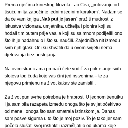
Prema riječima kineskog filozofa Lao Cea, „putovanje od
tisuću milja započinje jednim jedinim korakom“. Nadam se
da će vam knjiga „
Naš put je jasan
“ pružiti mudrost iz
iskustva vizionara, umjetnika, učitelja i pionira koji su
hodali tim putem prije vas, a koji su sa mnom podijelili ono
što ih je nadahnulo i što su naučili. Zajednička nit između
svih njih glasi: Oni su shvatili da u ovom svijetu nema
djelovanja bez postojanja.
Na ovim stranicama pronaći ćete vodič za pokretanje svih
slojeva tog čuda koje vas čini jedinstvenima – te za
njegovu primjenu na život kakav ste zamislili.
Za život pun svrhe potrebna je hrabrost. U jednom trenutku
i ja sam bila razapeta između onoga što je svijet očekivao
od mene i onoga što sam smatrala istinskom ja. Danas
sam posve sigurna u to što je moj poziv. To je tako jer sam
počela slušati svoj instinkt i razmišljati o odlukama koje