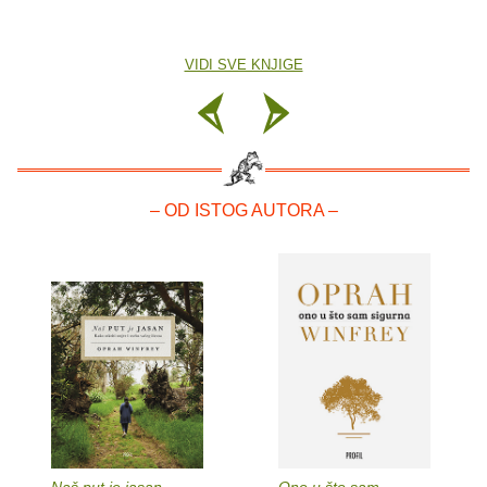
VIDI SVE KNJIGE
– OD ISTOG AUTORA –
Naš put je jasan
Ono u što sam