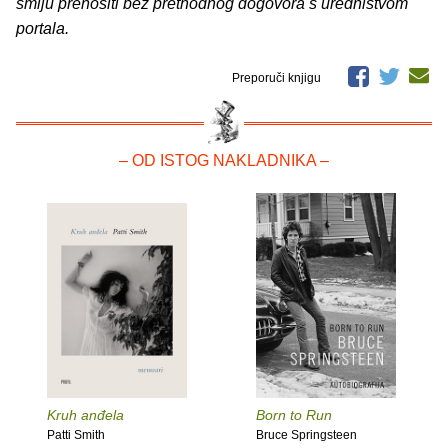
smiju prenositi bez prethodnog dogovora s uredništvom
portala.
Preporuči knjigu
– OD ISTOG NAKLADNIKA –
Kruh anđela
Born to Run
Patti Smith
Bruce Springsteen