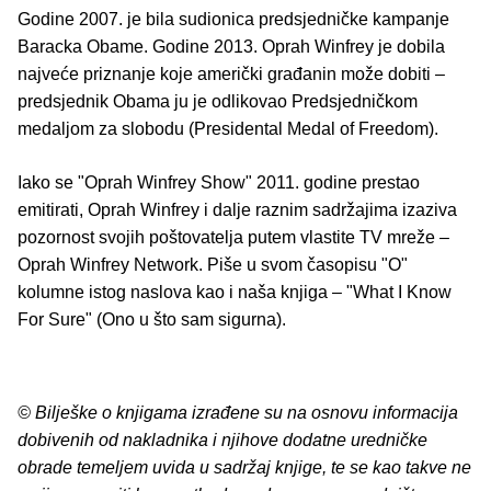
Godine 2007. je bila sudionica predsjedničke kampanje
Baracka Obame. Godine 2013. Oprah Winfrey je dobila
najveće priznanje koje američki građanin može dobiti –
predsjednik Obama ju je odlikovao Predsjedničkom
medaljom za slobodu (Presidental Medal of Freedom).
Iako se "Oprah Winfrey Show" 2011. godine prestao
emitirati, Oprah Winfrey i dalje raznim sadržajima izaziva
pozornost svojih poštovatelja putem vlastite TV mreže –
Oprah Winfrey Network. Piše u svom časopisu "O"
kolumne istog naslova kao i naša knjiga – "What I Know
For Sure" (Ono u što sam sigurna).
© Bilješke o knjigama izrađene su na osnovu informacija
dobivenih od nakladnika i njihove dodatne uredničke
obrade temeljem uvida u sadržaj knjige, te se kao takve ne