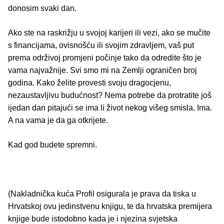
donosim svaki dan.
Ako ste na raskrižju u svojoj karijeri ili vezi, ako se mučite
s financijama, ovisnošću ili svojim zdravljem, vaš put
prema održivoj promjeni počinje tako da odredite što je
vama najvažnije. Svi smo mi na Zemlji ograničen broj
godina. Kako želite provesti svoju dragocjenu,
nezaustavljivu budućnost? Nema potrebe da protratite još
ijedan dan pitajući se ima li život nekog višeg smisla. Ima.
A na vama je da ga otkrijete.
Kad god budete spremni.
(Nakladnička kuća Profil osigurala je prava da tiska u
Hrvatskoj ovu jedinstvenu knjigu, te da hrvatska premijera
knjige bude istodobno kada je i njezina svjetska