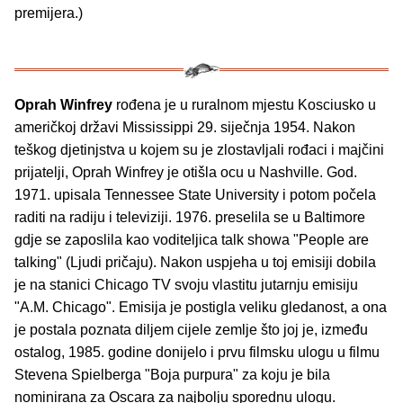
premijera.)
Oprah Winfrey
rođena je u ruralnom mjestu Kosciusko u
američkoj državi Mississippi 29. siječnja 1954. Nakon
teškog djetinjstva u kojem su je zlostavljali rođaci i majčini
prijatelji, Oprah Winfrey je otišla ocu u Nashville. God.
1971. upisala Tennessee State University i potom počela
raditi na radiju i televiziji. 1976. preselila se u Baltimore
gdje se zaposlila kao voditeljica talk showa "People are
talking" (Ljudi pričaju). Nakon uspjeha u toj emisiji dobila
je na stanici Chicago TV svoju vlastitu jutarnju emisiju
"A.M. Chicago". Emisija je postigla veliku gledanost, a ona
je postala poznata diljem cijele zemlje što joj je, između
ostalog, 1985. godine donijelo i prvu filmsku ulogu u filmu
Stevena Spielberga "Boja purpura" za koju je bila
nominirana za Oscara za najbolju sporednu ulogu.