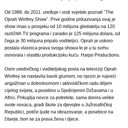
Od 1986. do 2011. uređuje i vodi svjetski poznati "The
Oprah Winfrey Show". Prve godine prikazivanja ovaj je
show imao u prosjeku od 10 milijuna gledatelja na 120
različitih TV programa i zaradio je 125 milijuna dolara, od
čega je 30 milijuna pripalo voditeljici. Oprah je uskoro
postala vlasnica prava svoga showa te je u tu svrhu
osnovala i vlastitu produkcijsku kuću Harpo Productions.
Osim uredničkog i voditeljskog posla na televiziji Oprah
Winfrey se nastavila baviti glumom, no njezin je najveći
angažman u dobrotvornom i aktivističkom radu diljem
cijelog svijeta, a posebno u Sjedinjenim Državama i u
Africi. Prikuplja novce za potrebite, sama donira velike
svote novaca, gradi škole za djevojke u Južnoafričkoj
Republici, potiče ljude na obrazovanje, a posebice na
čitanje, bori se za prava žena i djece.