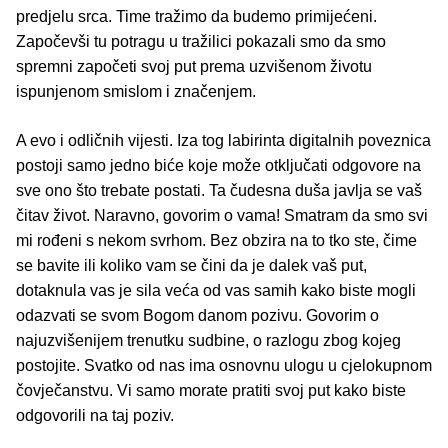
predjelu srca. Time tražimo da budemo primijećeni.
Započevši tu potragu u tražilici pokazali smo da smo
spremni započeti svoj put prema uzvišenom životu
ispunjenom smislom i značenjem.
A evo i odličnih vijesti. Iza tog labirinta digitalnih poveznica
postoji samo jedno biće koje može otključati odgovore na
sve ono što trebate postati. Ta čudesna duša javlja se vaš
čitav život. Naravno, govorim o vama! Smatram da smo svi
mi rođeni s nekom svrhom. Bez obzira na to tko ste, čime
se bavite ili koliko vam se čini da je dalek vaš put,
dotaknula vas je sila veća od vas samih kako biste mogli
odazvati se svom Bogom danom pozivu. Govorim o
najuzvišenijem trenutku sudbine, o razlogu zbog kojeg
postojite. Svatko od nas ima osnovnu ulogu u cjelokupnom
čovječanstvu. Vi samo morate pratiti svoj put kako biste
odgovorili na taj poziv.