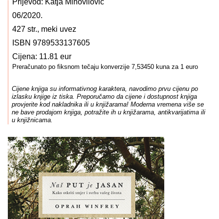
Prijevod: Katja Mihovilović
06/2020.
427 str., meki uvez
ISBN 9789533137605
Cijena: 11.81 eur
Preračunato po fiksnom tečaju konverzije 7,53450 kuna za 1 euro
Cijene knjiga su informativnog karaktera, navodimo prvu cijenu po
izlasku knjige iz tiska. Preporučamo da cijene i dostupnost knjiga
provjerite kod nakladnika ili u knjižarama! Moderna vremena više se
ne bave prodajom knjiga, potražite ih u knjižarama, antikvarijatima ili
u knjižnicama.