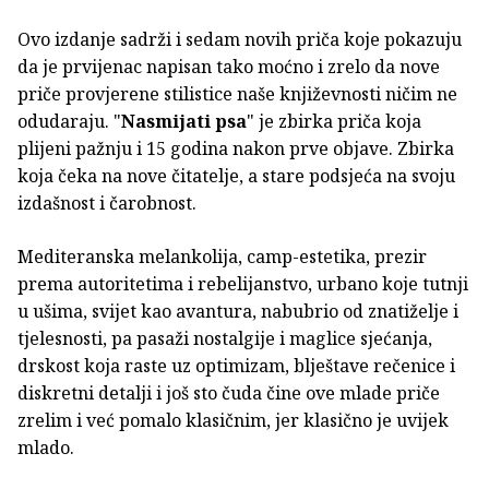
Ovo izdanje sadrži i sedam novih priča koje pokazuju
da je prvijenac napisan tako moćno i zrelo da nove
priče provjerene stilistice naše književnosti ničim ne
odudaraju. "
Nasmijati psa
" je zbirka priča koja
plijeni pažnju i 15 godina nakon prve objave. Zbirka
koja čeka na nove čitatelje, a stare podsjeća na svoju
izdašnost i čarobnost.
Mediteranska melankolija, camp-estetika, prezir
prema autoritetima i rebelijanstvo, urbano koje tutnji
u ušima, svijet kao avantura, nabubrio od znatiželje i
tjelesnosti, pa pasaži nostalgije i maglice sjećanja,
drskost koja raste uz optimizam, blještave rečenice i
diskretni detalji i još sto čuda čine ove mlade priče
zrelim i već pomalo klasičnim, jer klasično je uvijek
mlado.