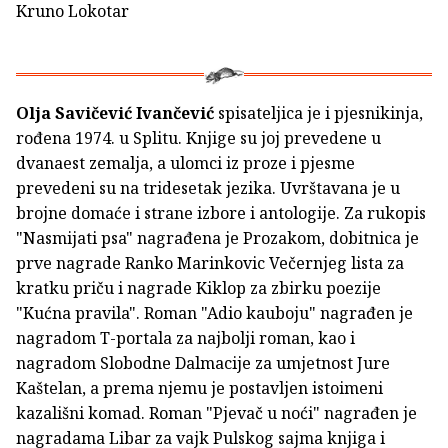
Kruno Lokotar
Olja Savičević Ivančević
spisateljica je i pjesnikinja,
rođena 1974. u Splitu. Knjige su joj prevedene u
dvanaest zemalja, a ulomci iz proze i pjesme
prevedeni su na tridesetak jezika. Uvrštavana je u
brojne domaće i strane izbore i antologije. Za rukopis
"Nasmijati psa" nagrađena je Prozakom, dobitnica je
prve nagrade Ranko Marinkovic Večernjeg lista za
kratku priču i nagrade Kiklop za zbirku poezije
"Kućna pravila". Roman "Adio kauboju" nagrađen je
nagradom T-portala za najbolji roman, kao i
nagradom Slobodne Dalmacije za umjetnost Jure
Kaštelan, a prema njemu je postavljen istoimeni
kazališni komad. Roman "Pjevač u noći" nagrađen je
nagradama Libar za vajk Pulskog sajma knjiga i