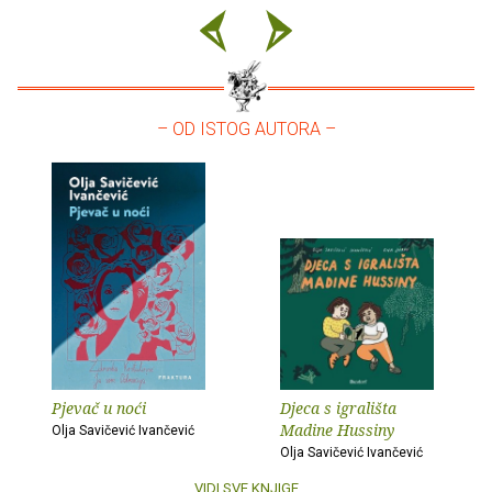
– OD ISTOG AUTORA –
Pjevač u noći
Djeca s igrališta
Madine Hussiny
Olja Savičević Ivančević
Olja Savičević Ivančević
VIDI SVE KNJIGE