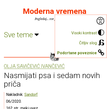
Moderna vremena
Pogledaj... sve je puno knjiga.
Sve teme
Visoki kontrast
Čitljiv slog
Podcrtane poveznice
OLJA SAVIČEVIĆ IVANČEVIĆ
Nasmijati psa i sedam novih
priča
Nakladnik:
Sandorf
06/2020.
162 str., meki uvez