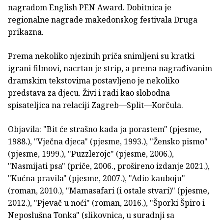
nagradom English PEN Award. Dobitnica je
regionalne nagrade makedonskog festivala Druga
prikazna.
Prema nekoliko njezinih priča snimljeni su kratki
igrani filmovi, nacrtan je strip, a prema nagrađivanim
dramskim tekstovima postavljeno je nekoliko
predstava za djecu. Živi i radi kao slobodna
spisateljica na relaciji Zagreb—Split—Korčula.
Objavila: "Bit će strašno kada ja porastem" (pjesme,
1988.), "Vječna djeca" (pjesme, 1993.), "Žensko pismo"
(pjesme, 1999.), "Puzzlerojc" (pjesme, 2006.),
"Nasmijati psa" (priče, 2006., prošireno izdanje 2021.),
"Kućna pravila" (pjesme, 2007.), "Adio kauboju"
(roman, 2010.), "Mamasafari (i ostale stvari)" (pjesme,
2012.), "Pjevač u noći" (roman, 2016.), "Šporki Špiro i
Neposlušna Tonka" (slikovnica, u suradnji sa