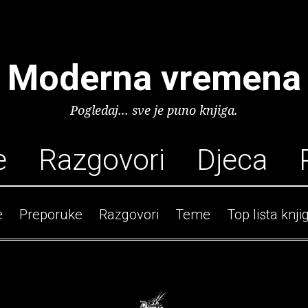
Moderna vremena
Pogledaj... sve je puno knjiga.
e
Razgovori
Djeca
e
Preporuke
Razgovori
Teme
Top lista knji