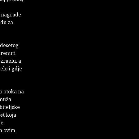
,
a nagrade
adu za
edesetog
krenuti
zraelu, a
elo i gdje
do otoka na
 muža
biteljske
ost koja
je
an ovim