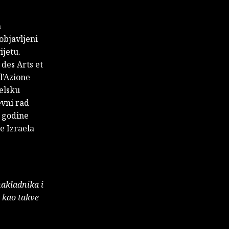
h
objavljeni
ijetu.
des Arts et
l’Azione
elsku
evni rad
. godine
e Izraela
nakladnika i
e kao takve