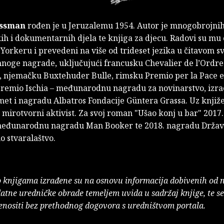
ossman
rođen je u Jeruzalemu 1954. Autor je mnogobrojni
kih i dokumentarnih djela te knjiga za djecu. Radovi su mu 
orkeru i prevedeni na više od trideset jezika u čitavom sv
mnoge nagrade, uključujući francusku Chevalier de l’Ordre 
s, njemačku Buxtehuder Bulle, rimsku Premio per la Pace e
Premio Ischia – međunarodnu nagradu za novinarstvo, izra
et i nagradu Albatros Fondacije Güntera Grassa. Uz knjiž
e mirotvorni aktivist. Za svoj roman "Ušao konj u bar" 2017
međunarodnu nagradu Man Booker te 2018. nagradu Držav
o stvaralaštvo.
o knjigama izrađene su na osnovu informacija dobivenih od 
atne uredničke obrade temeljem uvida u sadržaj knjige, te s
enositi bez prethodnog dogovora s uredništvom portala.