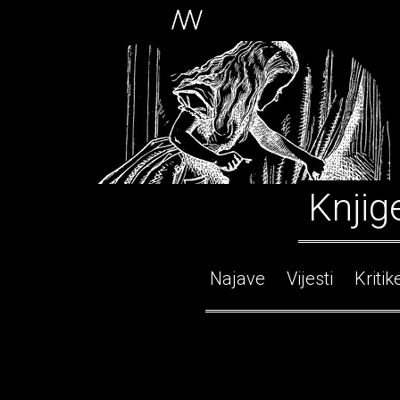
Knjig
Najave
Vijesti
Kritik