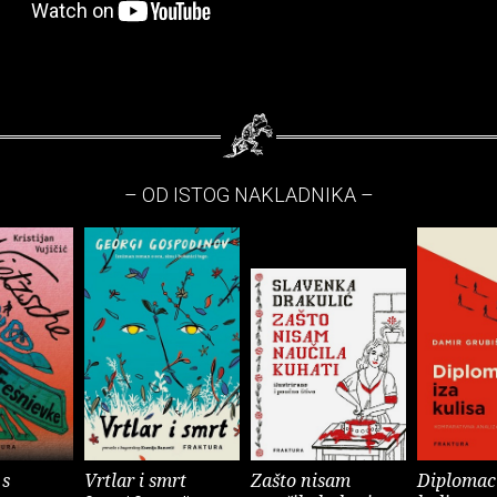
– OD ISTOG NAKLADNIKA –
 s
Vrtlar i smrt
Zašto nisam
Diplomaci