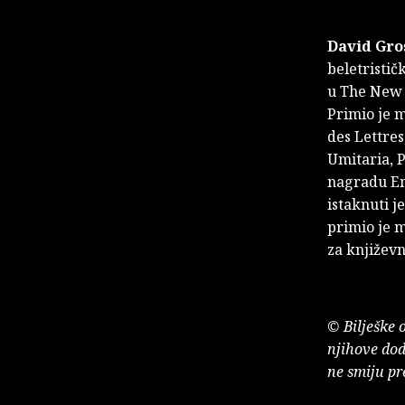
David Gr
beletristič
u The New Y
Primio je 
des Lettre
Umitaria, 
nagradu Em
istaknuti j
primio je 
za književn
© Bilješke 
njihove dod
ne smiju pr