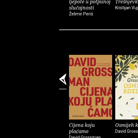
ljepote u potpunoj
Trešnjevk
slučajnosti
Kristijan Vuj
Želimir Periš
Cijena koju
Osmijeh k
plaćamo
David Gros
David Grossman