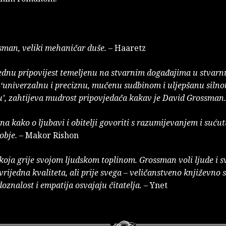
man, veliki mehaničar duše.
– Haaretz
jednu pripovijest temeljenu na stvarnim događajima u stvarn
, ‘univerzalnu i preciznu, mučenu sudbinom i uljepšanu siln
’, zahtijeva mudrost pripovjedača kakav je David Grossman.
a kako o ljubavi i obitelji govoriti s razumijevanjem i sućuti
obje.
– Makor Rishon
 koja grije svojom ljudskom toplinom. Grossman voli ljude i sv
evrijedna kvaliteta, ali prije svega – veličanstveno književno
oznalost i empatija osvajaju čitatelja.
– Ynet