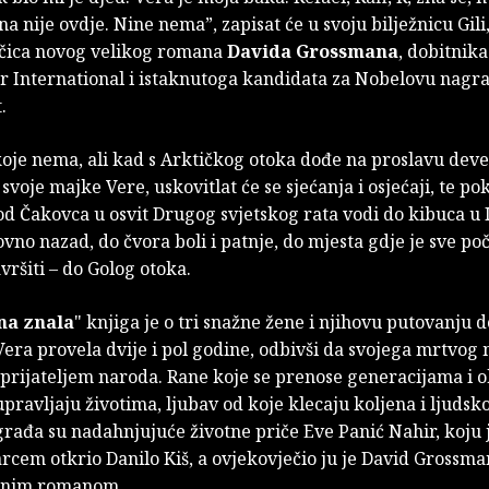
na nije ovdje. Nine nema”, zapisat će u svoju bilježnicu Gili
čica novog velikog romana
Davida Grossmana
, dobitnik
 International i istaknutoga kandidata za Nobelovu nagr
t.
koje nema, ali kad s Arktičkog otoka dođe na proslavu dev
voje majke Vere, uskovitlat će se sjećanja i osjećaji, te po
od Čakovca u osvit Drugog svjetskog rata vodi do kibuca u I
vno nazad, do čvora boli i patnje, do mjesta gdje je sve poč
avršiti – do Golog otoka.
na znala
" knjiga je o tri snažne žene i njihovu putovanju 
era provela dvije i pol godine, odbivši da svojega mrtvog
prijateljem naroda. Rane koje se prenose generacijama i o
upravljaju životima, ljubav od koje klecaju koljena i ljudsk
građa su nadahnjujuće životne priče Eve Panić Nahir, koju 
cem otkrio Danilo Kiš, a ovjekovječio ju je David Grossm
venim romanom.