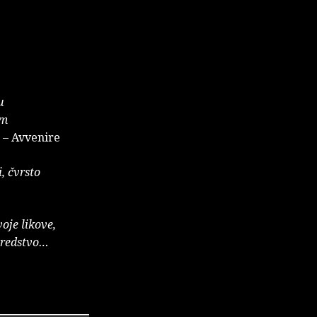
u
om
– Avvenire
, čvrsto
oje likove,
 sredstvo…