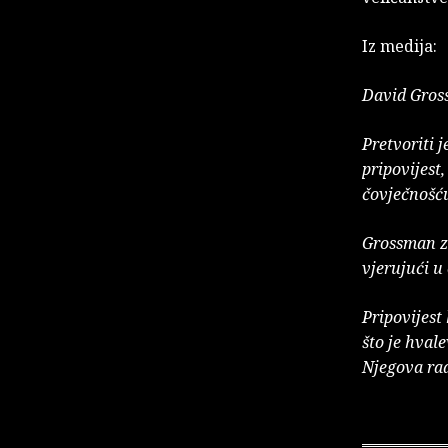
Iz medija:
David Gross
Pretvoriti 
pripovijest
čovječnošću
Grossman zn
vjerujući u 
Pripovijest
što je hval
Njegova rad