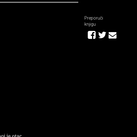
Preporuči
knjigu
oj je otac,