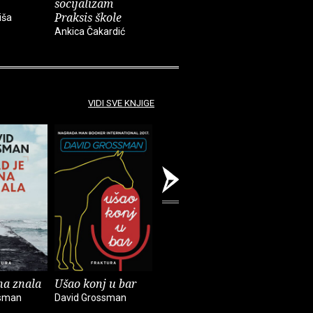
socijalizam
i djela
imperiju
Praksis škole
iša
Slobodan Prosperov
Davor Beg
Ankica Čakardić
Novak
VIDI SVE KNJIGE
na znala
Ušao konj u bar
Do kraja zemlje
Vidi pod:
ssman
David Grossman
David Grossman
David Gro