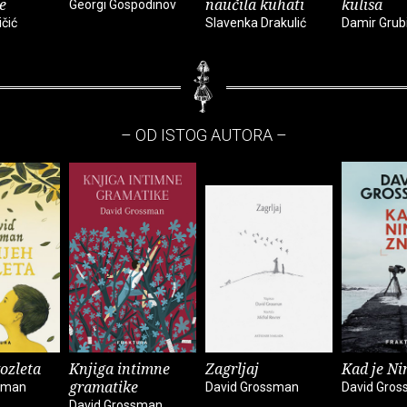
e
naučila kuhati
kulisa
Georgi Gospodinov
ičić
Slavenka Drakulić
Damir Grub
– OD ISTOG AUTORA –
ozleta
Knjiga intimne
Zagrljaj
Kad je Ni
gramatike
sman
David Grossman
David Gro
David Grossman