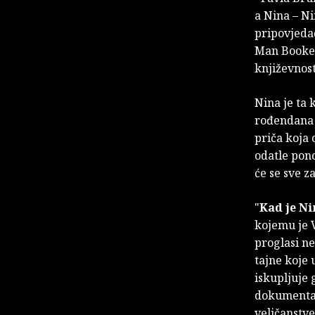
a Nina – Ni
pripovjeda
Man Booker
književnos
Nina je ta 
rođendana s
priča koja 
odatle pono
će se sve z
"
Kad je Ni
kojemu je V
proglasi ne
tajne koje 
iskupljuje 
dokumentar
veličanst