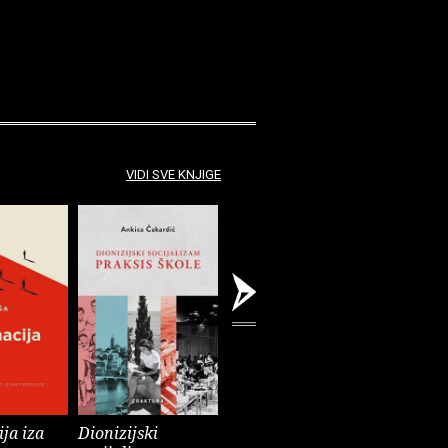
VIDI SVE KNJIGE
ja iza
Dionizijski
Grga Novak : Život
Anatomij