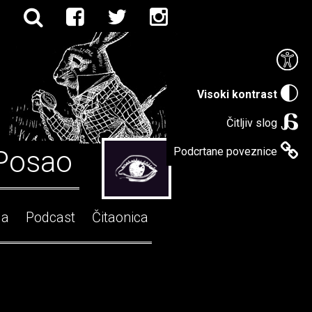
Visoki kontrast
Čitljiv slog
Posao
Podcrtane poveznice
ga
Podcast
Čitaonica