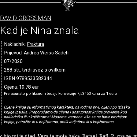
DAVID GROSSMAN
Kad je Nina znala
Nakladnik:
Fraktura
Prijevod: Andrea Weiss Sadeh
07/2020.
288 str., tvrdi uvez s ovitkom
ISBN 9789533582344
Cijena: 19.78 eur
Preračunato po fiksnom tečaju konverzije 7,53450 kuna za 1 euro
Cijene knjiga su informativnog karaktera, navodimo prvu cijenu po izlasku
knjige iz tiska. Preporučamo da cijene i dostupnost knjiga provjerite kod
nakladnika ili u knjižarama! Moderna vremena više se ne bave prodajom
knjiga, potražite ih u knjižarama, antikvarijatima ili u knjižnicama.
 bio mi je djed. Vera je moja baka. Refael, Rafi, R, zna se, m