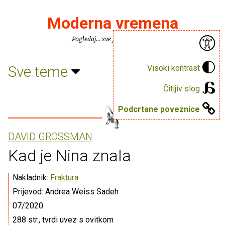
Moderna vremena
Pogledaj... sve je puno knjiga.
Sve teme
Visoki kontrast
Čitljiv slog
Podcrtane poveznice
DAVID GROSSMAN
Kad je Nina znala
Nakladnik:
Fraktura
Prijevod: Andrea Weiss Sadeh
07/2020.
288 str., tvrdi uvez s ovitkom