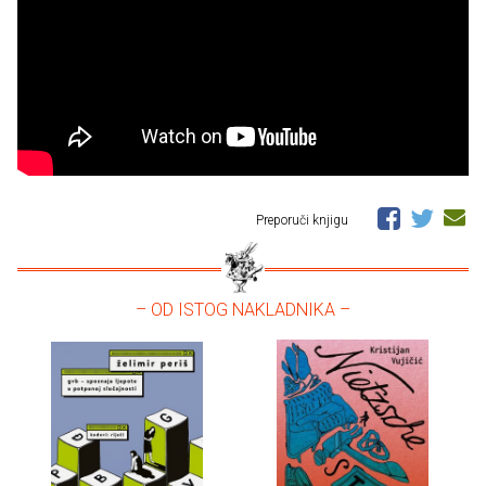
Preporuči knjigu
– OD ISTOG NAKLADNIKA –