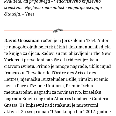
kvaliteta, ali prije svega – veličanstveno književno
sredstvo… Njegova radoznalost i empatija osvajaju
čitatelja.
– Ynet
David Grossman
rođen je u Jeruzalemu 1954. Autor
je mnogobrojnih beletrističkih i dokumentarnih djela
te knjiga za djecu. Radovi su mu objavljeni u The New
Yorkeru i prevedeni na više od trideset jezika u
čitavom svijetu. Primio je mnoge nagrade, uključujući
francusku Chevalier de l’Ordre des Arts et des
Lettres, njemačku Buxtehuder Bulle, rimsku Premio
per la Pace el’Azione Umitaria, Premio Ischia –
međunarodnu nagradu za novinarstvo, izraelsku
nagradu Emet i nagradu Albatros Fondacije Güntera
Grassa. Uz književni rad istaknuti je mirotvorni
aktivist. Za svoj roman "Ušao konj u bar" 2017. godine