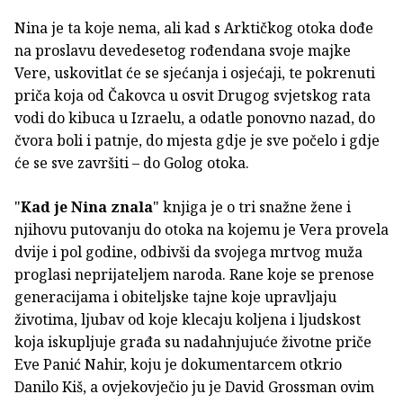
Nina je ta koje nema, ali kad s Arktičkog otoka dođe
na proslavu devedesetog rođendana svoje majke
Vere, uskovitlat će se sjećanja i osjećaji, te pokrenuti
priča koja od Čakovca u osvit Drugog svjetskog rata
vodi do kibuca u Izraelu, a odatle ponovno nazad, do
čvora boli i patnje, do mjesta gdje je sve počelo i gdje
će se sve završiti – do Golog otoka.
"
Kad je Nina znala
" knjiga je o tri snažne žene i
njihovu putovanju do otoka na kojemu je Vera provela
dvije i pol godine, odbivši da svojega mrtvog muža
proglasi neprijateljem naroda. Rane koje se prenose
generacijama i obiteljske tajne koje upravljaju
životima, ljubav od koje klecaju koljena i ljudskost
koja iskupljuje građa su nadahnjujuće životne priče
Eve Panić Nahir, koju je dokumentarcem otkrio
Danilo Kiš, a ovjekovječio ju je David Grossman ovim