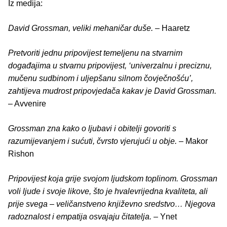
Iz medija:
David Grossman, veliki mehaničar duše.
– Haaretz
Pretvoriti jednu pripovijest temeljenu na stvarnim
događajima u stvarnu pripovijest, ‘univerzalnu i preciznu,
mučenu sudbinom i uljepšanu silnom čovječnošću’,
zahtijeva mudrost pripovjedača kakav je David Grossman.
– Avvenire
Grossman zna kako o ljubavi i obitelji govoriti s
razumijevanjem i sućuti, čvrsto vjerujući u obje.
– Makor
Rishon
Pripovijest koja grije svojom ljudskom toplinom. Grossman
voli ljude i svoje likove, što je hvalevrijedna kvaliteta, ali
prije svega – veličanstveno književno sredstvo… Njegova
radoznalost i empatija osvajaju čitatelja.
– Ynet