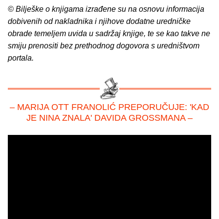
© Bilješke o knjigama izrađene su na osnovu informacija
dobivenih od nakladnika i njihove dodatne uredničke
obrade temeljem uvida u sadržaj knjige, te se kao takve ne
smiju prenositi bez prethodnog dogovora s uredništvom
portala.
– MARIJA OTT FRANOLIĆ PREPORUČUJE: 'KAD
JE NINA ZNALA' DAVIDA GROSSMANA –