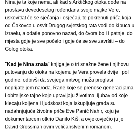
Nina je ta koje nema, ali kad s Arktičkog otoka dođe na
proslavu devedesetog rođendana svoje majke Vere,
uskovitlat će se sjećanja i osjećaji, te pokrenuti priča koja
od Čakovca u osvit Drugog svjetskog rata vodi do kibuca u
Izraelu, a odatle ponovno nazad, do čvora boli i patnje, do
mjesta gdje je sve počelo i gdje će se sve završiti – do
Golog otoka.
"
Kad je Nina znala
" knjiga je o tri snažne žene i njihovu
putovanju do otoka na kojemu je Vera provela dvije i pol
godine, odbivši da svojega mrtvog muža proglasi
neprijateljem naroda. Rane koje se prenose generacijama
i obiteljske tajne koje upravljaju životima, ljubav od koje
klecaju koljena i ljudskost koja iskupljuje građa su
nadahnjujuće životne priče Eve Panić Nahir, koju je
dokumentarcem otkrio Danilo Kiš, a ovjekovječio ju je
David Grossman ovim veličanstvenim romanom.