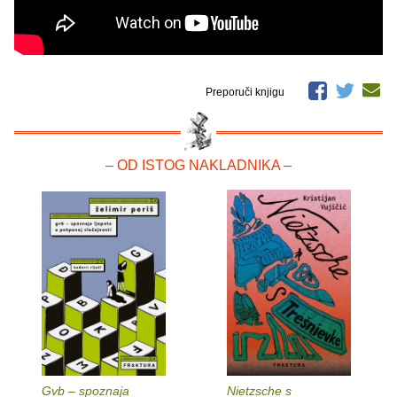
Preporuči knjigu
– OD ISTOG NAKLADNIKA –
Gvb – spoznaja
Nietzsche s