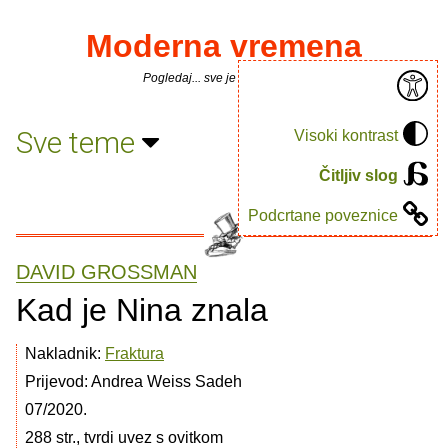
Moderna vremena
Pogledaj... sve je puno knjiga.
Sve teme
Visoki kontrast
Čitljiv slog
Podcrtane poveznice
DAVID GROSSMAN
Kad je Nina znala
Nakladnik:
Fraktura
Prijevod: Andrea Weiss Sadeh
07/2020.
288 str., tvrdi uvez s ovitkom