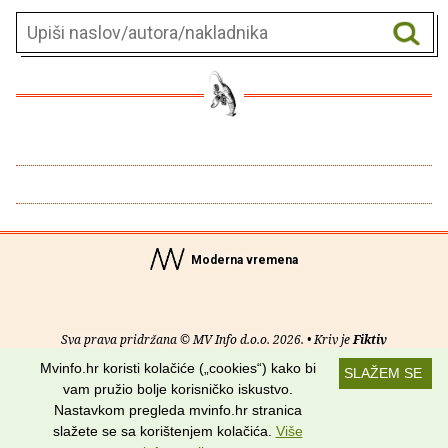
Moderna vremena
Sva prava pridržana © MV Info d.o.o. 2026. • Kriv je
Fiktiv
Mvinfo.hr koristi kolačiće („cookies“) kako bi
SLAŽEM SE
O nama
•
Pomoć
•
Uvjeti korištenja
•
RSS kanali
vam pružio bolje korisničko iskustvo.
Nastavkom pregleda mvinfo.hr stranica
Potraži nas na:
slažete se sa korištenjem kolačića.
Više