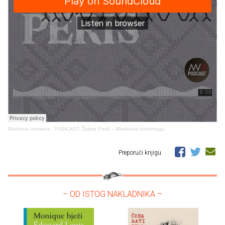
Moderna vremena
·
PODCAST: Želimir Periš – Mladenka kostonoga
Preporuči knjigu
– OD ISTOG NAKLADNIKA –