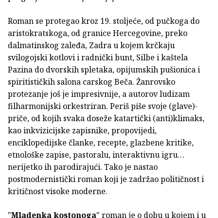
Roman se protegao kroz 19. stoljeće, od pučkoga do
aristokratskoga, od granice Hercegovine, preko
dalmatinskog zaleđa, Zadra u kojem krčkaju
svilogojski kotlovi i radnički bunt, Silbe i kaštela
Pazina do dvorskih spletaka, opijumskih pušionica i
spiritističkih salona carskog Beča. Žanrovsko
protezanje još je impresivnije, a autorov ludizam
filharmonijski orkestriran. Periš piše svoje (glave)-
priče, od kojih svaka doseže katartički (anti)klimaks,
kao inkvizicijske zapisnike, propovijedi,
enciklopedijske članke, recepte, glazbene kritike,
etnološke zapise, pastoralu, interaktivnu igru…
nerijetko ih parodirajući. Tako je nastao
postmodernistički roman koji je zadržao političnost i
kritičnost visoke moderne.
"
Mladenka kostonoga
" roman je o dobu u kojem i u