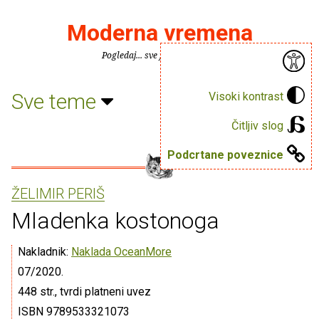
Moderna vremena
Pogledaj... sve je puno knjiga.
Sve teme
Visoki kontrast
Čitljiv slog
Podcrtane poveznice
ŽELIMIR PERIŠ
Mladenka kostonoga
Nakladnik:
Naklada OceanMore
07/2020.
448 str., tvrdi platneni uvez
ISBN 9789533321073