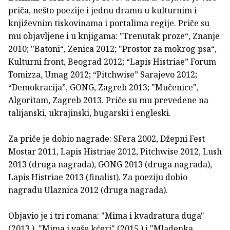
priča, nešto poezije i jednu dramu u kulturnim i
književnim tiskovinama i portalima regije. Priče su
mu objavljene i u knjigama: "Trenutak proze“, Znanje
2010; "Batoni“, Zenica 2012; "Prostor za mokrog psa“,
Kulturni front, Beograd 2012; “Lapis Histriae” Forum
Tomizza, Umag 2012; “Pitchwise” Sarajevo 2012;
“Demokracija”, GONG, Zagreb 2013; "Mučenice",
Algoritam, Zagreb 2013. Priče su mu prevedene na
talijanski, ukrajinski, bugarski i engleski.
Za priče je dobio nagrade: SFera 2002, Džepni Fest
Mostar 2011, Lapis Histriae 2012, Pitchwise 2012, Lush
2013 (druga nagrada), GONG 2013 (druga nagrada),
Lapis Histriae 2013 (finalist). Za poeziju dobio
nagradu Ulaznica 2012 (druga nagrada).
Objavio je i tri romana: "Mima i kvadratura duga"
(2013.), "Mima i vaše kćeri" (2015.) i "Mladenka