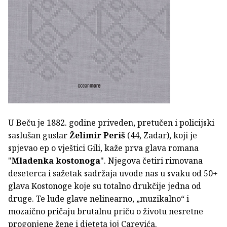
U Beču je 1882. godine priveden, pretučen i policijski
saslušan guslar
Želimir Periš
(44, Zadar), koji je
spjevao ep o vještici Gili, kaže prva glava romana
"
Mladenka kostonoga
". Njegova četiri rimovana
deseterca i sažetak sadržaja uvode nas u svaku od 50+
glava Kostonoge koje su totalno drukčije jedna od
druge. Te lude glave nelinearno, „muzikalno“ i
mozaično pričaju brutalnu priču o životu nesretne
progonjene žene i djeteta joj Carevića.