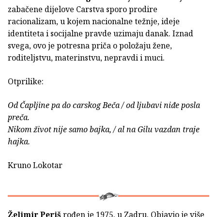
zabačene dijelove Carstva sporo prodire
racionalizam, u kojem nacionalne težnje, ideje
identiteta i socijalne pravde uzimaju danak. Iznad
svega, ovo je potresna priča o položaju žene,
roditeljstvu, materinstvu, nepravdi i muci.
Otprilike:
Od Čapljine pa do carskog Beča / od ljubavi niđe posla
preča.
Nikom život nije samo bajka, / al na Gilu vazdan traje
hajka.
Kruno Lokotar
Želimir Periš
rođen je 1975. u Zadru. Objavio je više