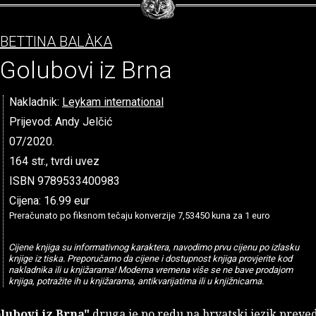
BETTINA BALÀKA
Golubovi iz Brna
Nakladnik:
Leykam international
Prijevod: Andy Jelčić
07/2020.
164 str., tvrdi uvez
ISBN 9789533400983
Cijena: 16.99 eur
Preračunato po fiksnom tečaju konverzije 7,53450 kuna za 1 euro
Cijene knjiga su informativnog karaktera, navodimo prvu cijenu po izlasku
knjige iz tiska. Preporučamo da cijene i dostupnost knjiga provjerite kod
nakladnika ili u knjižarama! Moderna vremena više se ne bave prodajom
knjiga, potražite ih u knjižarama, antikvarijatima ili u knjižnicama.
lubovi iz Brna"
druga je po redu na hrvatski jezik preve