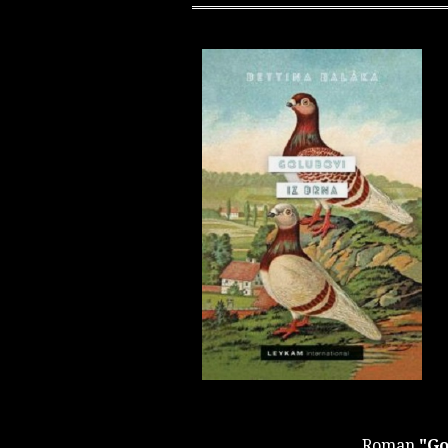
Roman
"Go