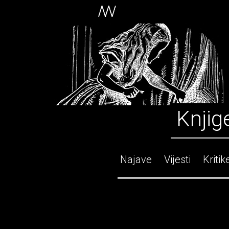
Knjig
Najave
Vijesti
Kritik