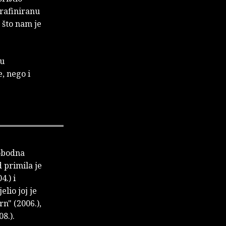
rafiniranu
 što nam je
vu
, nego i
lobodna
d primila je
.) i
lio joj je
n" (2006.),
8.).