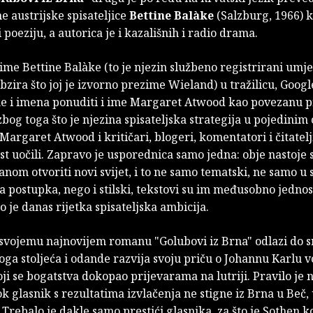
 austrijske spisateljice
Bettine Balàke
(Salzburg, 1966) k
i poeziju, a autorica je i kazališnih i radio drama.
ime Bettine Balàke (to je njezin službeno registrirani umje
obzira što joj je izvorno prezime Wieland) u tražilicu, Googl
ike i imena ponuditi i ime Margaret Atwood kao povezanu p
bog toga što je njezina spisateljska strategija u pojedinim
 Margaret Atwood i kritičari, blogeri, komentatori i čitatelj
t uočili. Zapravo je usporednica samo jedna: obje nastoje
om otvoriti novi svijet, i to ne samo tematski, ne samo u 
 postupka, nego i stilski, tekstovi su im međusobno jedno
 to je danas rijetka spisateljska ambicija.
 svojemu najnovijem romanu "Golubovi iz Brna" odlazi do 
ga stoljeća i odande razvija svoju priču o Johannu Karlu 
ji se bogatstva dokopao prijevarama na lutriji. Pravilo je 
k glasnik s rezultatima izvlačenja ne stigne iz Brna u Beč,
 Trebalo je dakle samo prestići glasnika, za što je Sothen ko