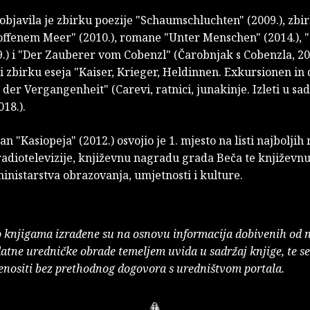
objavila je zbirku poezije "Schaumschluchten" (2009.), zbi
 offenem Meer" (2010.), romane "Unter Menschen" (2014.), "
.) i "Der Zauberer vom Cobenzl" (Čarobnjak s Cobenzla, 202
 i zbirku eseja "Kaiser, Krieger, Heldinnen. Exkursionen in 
er Vergangenheit" (Carevi, ratnici, junakinje. Izleti u sad
018.).
n "Kasiopeja" (2012.) osvojio je 1. mjesto na listi najboljih
 radiotelevizije, književnu nagradu grada Beča te književ
nistarstva obrazovanja, umjetnosti i kulture.
o knjigama izrađene su na osnovu informacija dobivenih od 
atne uredničke obrade temeljem uvida u sadržaj knjige, te s
enositi bez prethodnog dogovora s uredništvom portala.