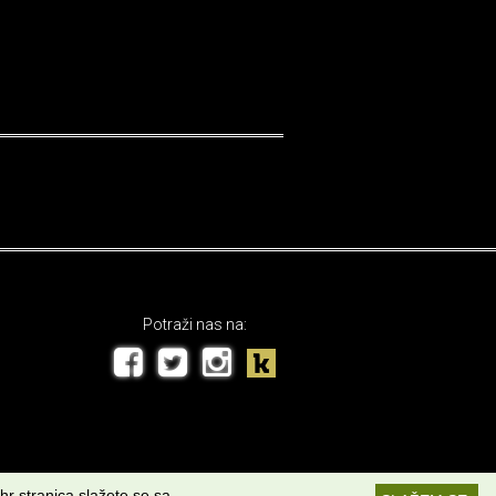
Potraži nas na:
hr stranica slažete se sa