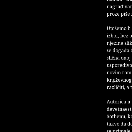
nagrađivane
proze piše 
Upišemo li 
izbor, bez 
njezine sl
se događa z
slična onoj
usporedivos
novim roman
književnoga
različiti, a
Autorica u
devetnaesto
Sothenu, ko
takvo da do
se primale.