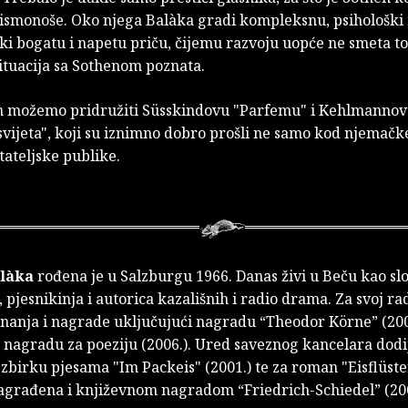
ismonoše. Oko njega Balàka gradi kompleksnu, psihološki 
ki bogatu i napetu priču, čijemu razvoju uopće ne smeta to
ituacija sa Sothenom poznata.
 možemo pridružiti Süsskindovu "Parfemu" i Kehlmanno
vijeta", koji su iznimno dobro prošli ne samo kod njemačke
tateljske publike.
alàka
rođena je u Salzburgu 1966. Danas živi u Beču kao s
a, pjesnikinja i autorica kazališnih i radio drama. Za svoj ra
znanja i nagrade uključujući nagradu “Theodor Körne” (2004
nagradu za poeziju (2006.). Ured saveznog kancelara dodije
zbirku pjesama "Im Packeis" (2001.) te za roman "Eisflüster
 nagrađena i književnom nagradom “Friedrich-Schiedel” (200