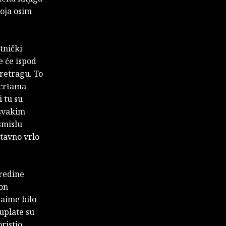
oja osim
tnički
e će ispod
retragu. To
 crtama
i tu su
 svakim
smislu
stavno vrlo
sredine
von
naime bilo
 uplate su
ristio