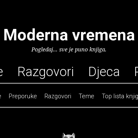
Moderna vremena
Pogledaj... sve je puno knjiga.
e
Razgovori
Djeca
e
Preporuke
Razgovori
Teme
Top lista knji