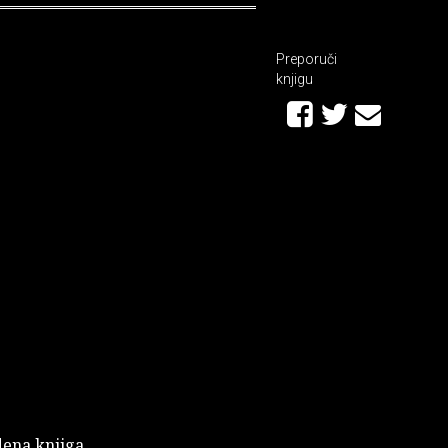
Preporuči
knjigu
dena knjiga