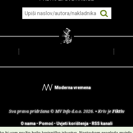
Moderna vremena
Sva prava pridržana © MV Info d.o.o. 2026. • Kriv je
Fiktiv
O nama
•
Pomoć
•
Uvjeti korištenja
•
RSS kanali
kako bi vam pružio bolje korisničko iskustvo. Nastavkom pregleda mvinfo.