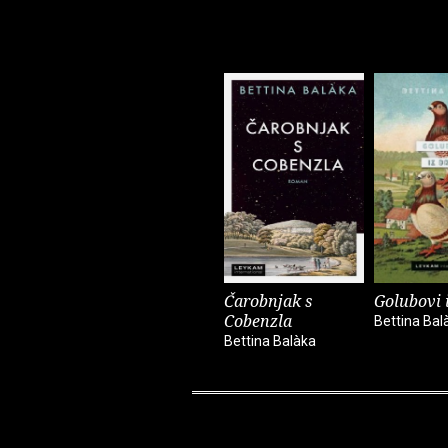
Čarobnjak s
Golubovi 
Cobenzla
Bettina Bal
Bettina Balàka