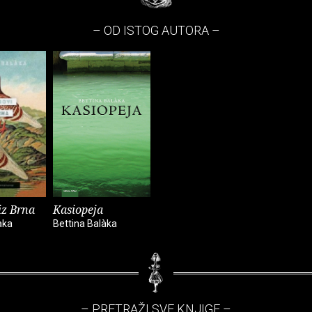
– OD ISTOG AUTORA –
iz Brna
Kasiopeja
àka
Bettina Balàka
– PRETRAŽI SVE KNJIGE –