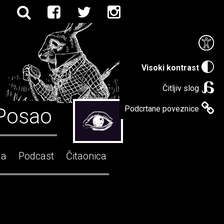
Visoki kontrast
Čitljiv slog
Posao
Podcrtane poveznice
ga
Podcast
Čitaonica