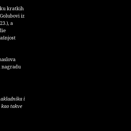
rku kratkih
Golubovi iz
3.), a
die
ašnjost
 naslova
nu nagradu
nakladnika i
e kao takve