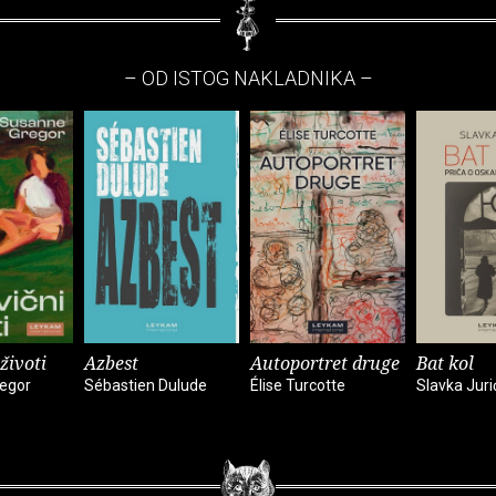
– OD ISTOG NAKLADNIKA –
životi
Azbest
Autoportret druge
Bat kol
egor
Sébastien Dulude
Élise Turcotte
Slavka Juri