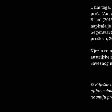
Osim toga, 
priča "Auf
Brna" (2019
napisala je
Gegenwart d
prošlosti, 2
Njezin roma
austrijske
Saveznog mi
© Bilješke 
njihove dod
ne smiju pr