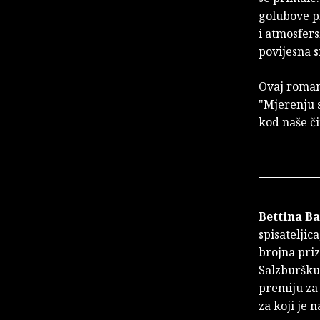
golubove p
i atmosfers
povijesna s
Ovaj roman
"Mjerenju s
kod naše či
Bettina B
spisateljic
brojna pri
Salzburšku 
premiju za 
za koji je