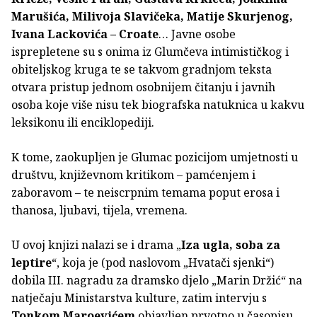
Marušića, Milivoja Slavičeka, Matije Skurjenog,
Ivana Lackovića – Croate
… Javne osobe
isprepletene su s onima iz Glumčeva intimističkog i
obiteljskog kruga te se takvom gradnjom teksta
otvara pristup jednom osobnijem čitanju i javnih
osoba koje više nisu tek biografska natuknica u kakvu
leksikonu ili enciklopediji.
K tome, zaokupljen je Glumac pozicijom umjetnosti u
društvu, književnom kritikom – pamćenjem i
zaboravom – te neiscrpnim temama poput erosa i
thanosa, ljubavi, tijela, vremena.
U ovoj knjizi nalazi se i drama „
Iza ugla, soba za
leptire
“, koja je (pod naslovom „Hvatači sjenki“)
dobila III. nagradu za dramsko djelo „Marin Držić“ na
natječaju Ministarstva kulture, zatim intervju s
Tonkom Maroevićem
objavljen prvotno u časopisu