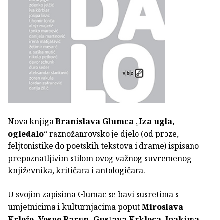
Nova knjiga
Branislava Glumca
„
Iza ugla,
ogledalo
“ raznožanrovsko je djelo (od proze,
feljtonistike do poetskih tekstova i drame) ispisano
prepoznatljivim stilom ovog važnog suvremenog
književnika, kritičara i antologičara.
U svojim zapisima Glumac se bavi susretima s
umjetnicima i kulturnjacima poput
Miroslava
Krleže, Vesne Parun, Gustava Krkleca, Joakima