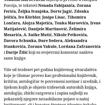
Poezija, te tekstovi
Nenada Fabijanića, Zorana
Ferića, Željka Ivanjeka, Dorte Jagić, Zdenka
Jelčića, Ive Körbler, Josipe Lisac, Tihomira
Lončara, Alojza Majetića, Tonka Maroevića, Irene
Matijašević, Danijele Martinović, Želimira
Mesarića, A. Saške Mutić, Nikole Petkovića,
Davora Schunka, Đure Sedera, Aleksandra
Stankovića, Zoranu Vakule, Lordana Zafranovića
i
Darije Žilić
koji su svojevrsni komentar naslova
same knjige.
Više od šezdeset pet godina književnog stvaralaštva
koje je Glumac proveo kao profesionalni književnik,
kritičar, antologičar te povremeni novinar i urednik, i
tijekom kojih je objavio tridesetak autorskih knjiga,
antologija, zbirki razgovora i zapisa najbolji su
pokazatelj njegove nezaobilazne pojave u našoj
književnosti, ali i bogatog životnog iskustva itekako