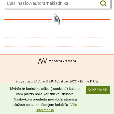
Moderna vremena
Sva prava pridržana © MV Info d.o.o. 2026. • Kriv je
Fiktiv
Mvinfo.hr koristi kolačiće („cookies“) kako bi
SLAŽEM SE
O nama
•
Pomoć
•
Uvjeti korištenja
•
RSS kanali
vam pružio bolje korisničko iskustvo.
Nastavkom pregleda mvinfo.hr stranica
Potraži nas na:
slažete se sa korištenjem kolačića.
Više
informacija