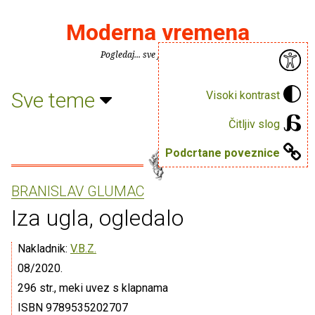
Moderna vremena
Pogledaj... sve je puno knjiga.
Sve teme
Visoki kontrast
Čitljiv slog
Podcrtane poveznice
BRANISLAV GLUMAC
Iza ugla, ogledalo
Nakladnik:
V.B.Z.
08/2020.
296 str., meki uvez s klapnama
ISBN 9789535202707